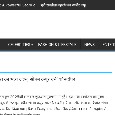
ry of Revenge and Love
श्री रामलीला महासंघ का रणबीर कपूर की मेगा बजट फिल्म रामायण के मेकर्स को चेता
छा
L
CELEBRITIES
FASHION & LIFESTYLE
NEWS
ENTER
सत का भव्य जश्न, सोनम कपूर बनीं शोस्टॉपर
ड फैशन टूर 2025की शानदार शुरुआत गुरुग्राम में हुई। इस भव्य आयोजन का मुख्य
ुड की स्टाइल क्वीन सोनम कपूर शोस्टॉपर बनीं। फैशन और कला का बेजोड़ संगम
ो सम्मानित किया गया। फैशन डिजाइन काउंसिल ऑफ इंडिया (FDCI) के सहयोग से