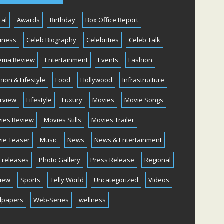
cal
Awards
Birthday
Box Office Report
iness
Celeb Biography
Celebrities
Celeb Talk
ema Review
Entertainment
Events
Fashion
hion & Lifestyle
Food
Hollywood
Infrastructure
erview
Lifestyle
Luxury
Movies
Movie Songs
ies Review
Movies Stills
Movies Trailer
ie Teaser
Music
News
News & Entertainment
 releases
Photo Gallery
Press Release
Regional
iew
Sports
Telly World
Uncategorized
Videos
lpapers
Web-Series
wellness