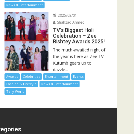
News & Entertainment
2025/03/01
Shahzad Ahmed
TV’s Biggest Holi
Celebration – Zee
Rishtey Awards 2025!
The much-awaited night of
the year is here as Zee TV
Kutumb gears up to
dazzle...
Awards
Celebrities
Entertainment
Events
Fashion & Lifestyle
News & Entertainment
Telly World
tegories