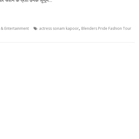
त और फैशन के प्रति उनके जुनून…
,
& Entertainment
actress sonam kapoor
Blenders Pride Fashion Tour