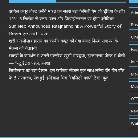
अनिल कपूर होस्ट करेंगे भारत का सबसे बड़ा फैमिली गेम शो ‘इंडिया के टॉप
Arti
1%’, 5 सितंबर से स्टार प्लस और जियोहॉटस्टार पर होगा प्रीमियर
Bus
Sun Neo Announces Raajnanndini: A Powerful Story of
Revenge and Love
Cin
श्री रामलीला महासंघ का रणबीर कपूर की मेगा बजट फिल्म रामायण के
मेकर्स को चेतावनी
Fas
छात्रों के समर्थन में उतरीं एक्ट्रेस खुशी भारद्वाज, इंस्टाग्राम पोस्ट में बोलीं
Int
— “स्टूडेंट्स पहले, हमेशा”
जियोस्टार का बड़ा ऐलान: इस फेस्टिव सीज़न एक साथ लॉन्च होंगे बिग बॉस
Mov
के 6 संस्करण, पेश हुई ‘इंडियाज़ बिग्ग रियलिटी’ कॉफी टेबल बुक
Mov
OTT
Rev
Wal