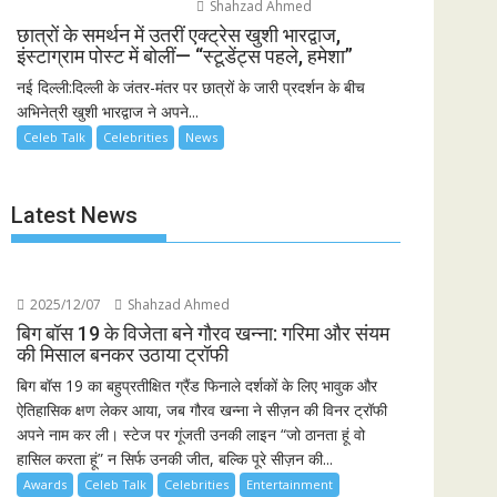
Shahzad Ahmed
छात्रों के समर्थन में उतरीं एक्ट्रेस खुशी भारद्वाज,
इंस्टाग्राम पोस्ट में बोलीं— “स्टूडेंट्स पहले, हमेशा”
नई दिल्ली:दिल्ली के जंतर-मंतर पर छात्रों के जारी प्रदर्शन के बीच
अभिनेत्री खुशी भारद्वाज ने अपने...
Celeb Talk
Celebrities
News
Latest News
2025/12/07
Shahzad Ahmed
बिग बॉस 19 के विजेता बने गौरव खन्ना: गरिमा और संयम
की मिसाल बनकर उठाया ट्रॉफी
बिग बॉस 19 का बहुप्रतीक्षित ग्रैंड फिनाले दर्शकों के लिए भावुक और
ऐतिहासिक क्षण लेकर आया, जब गौरव खन्ना ने सीज़न की विनर ट्रॉफी
अपने नाम कर ली। स्टेज पर गूंजती उनकी लाइन “जो ठानता हूं वो
हासिल करता हूं” न सिर्फ उनकी जीत, बल्कि पूरे सीज़न की...
Awards
Celeb Talk
Celebrities
Entertainment