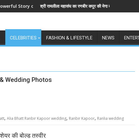
tory of Revenge and Love
श्री रामलीला महासंघ का रणबीर कपूर की मेगा बजट फिल्म रामायण के मेकर्स को 
L
CELEBRITIES
FASHION & LIFESTYLE
NEWS
ENTER
i & Wedding Photos
,
,
,
att
Alia Bhatt Ranbir Kapoor wedding
Ranbir Kapoor
Ranlia wedding
शेयर की बोल्ड तस्वीर