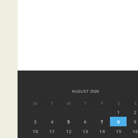
AUGUST 2026
M
T
W
T
F
S
S
1
2
3
4
5
6
7
8
9
10
11
12
13
14
15
16