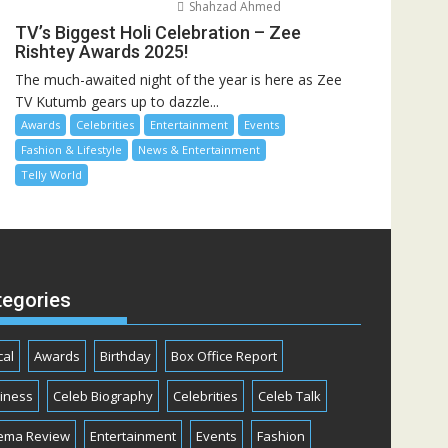
Shahzad Ahmed
TV’s Biggest Holi Celebration – Zee
Rishtey Awards 2025!
The much-awaited night of the year is here as Zee
TV Kutumb gears up to dazzle...
Awards
Celebrities
Entertainment
Events
Fashion & Lifestyle
News & Entertainment
Telly World
tegories
cal
Awards
Birthday
Box Office Report
iness
Celeb Biography
Celebrities
Celeb Talk
ema Review
Entertainment
Events
Fashion