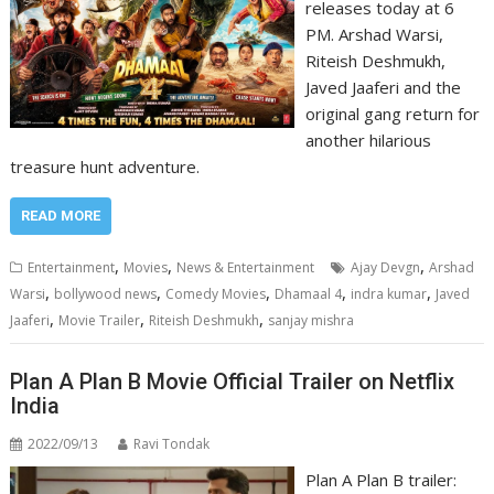
releases today at 6
PM. Arshad Warsi,
Riteish Deshmukh,
Javed Jaaferi and the
original gang return for
another hilarious
treasure hunt adventure.
READ MORE
,
,
,
Entertainment
Movies
News & Entertainment
Ajay Devgn
Arshad
,
,
,
,
,
Warsi
bollywood news
Comedy Movies
Dhamaal 4
indra kumar
Javed
,
,
,
Jaaferi
Movie Trailer
Riteish Deshmukh
sanjay mishra
Plan A Plan B Movie Official Trailer on Netflix
India
2022/09/13
Ravi Tondak
Plan A Plan B trailer: