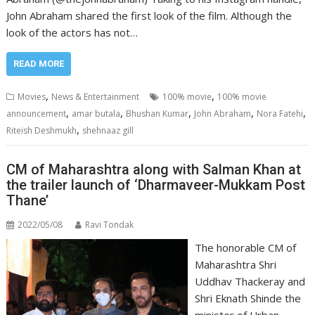
John Abraham shared the first look of the film. Although the
look of the actors has not…
READ MORE
,
,
Movies
News & Entertainment
100% movie
100% movie
,
,
,
,
,
announcement
amar butala
Bhushan Kumar
John Abraham
Nora Fatehi
,
Riteish Deshmukh
shehnaaz gill
CM of Maharashtra along with Salman Khan at
the trailer launch of ‘Dharmaveer-Mukkam Post
Thane’
2022/05/08
Ravi Tondak
The honorable CM of
Maharashtra Shri
Uddhav Thackeray and
Shri Eknath Shinde the
minister of Urban