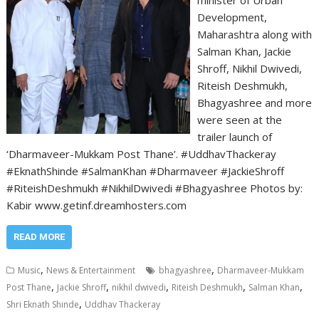
Development,
Maharashtra along with
Salman Khan, Jackie
Shroff, Nikhil Dwivedi,
Riteish Deshmukh,
Bhagyashree and more
were seen at the
trailer launch of
‘Dharmaveer-Mukkam Post Thane’. #UddhavThackeray
#EknathShinde #SalmanKhan #Dharmaveer #JackieShroff
#RiteishDeshmukh #NikhilDwivedi #Bhagyashree Photos by:
Kabir www.getinf.dreamhosters.com
READ MORE
,
,
Music
News & Entertainment
bhagyashree
Dharmaveer-Mukkam
,
,
,
,
,
Post Thane
Jackie Shroff
nikhil dwivedi
Riteish Deshmukh
Salman Khan
,
Shri Eknath Shinde
Uddhav Thackeray