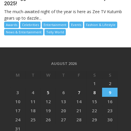
2025!
The much-awaited night of the year is here as Zee TV Kutumb
gears up to dazzle...
Awards
Celebrities
Entertainment
Events
Fashion & Lifestyle
News & Entertainment
Telly World
AUGUST 2026
M
T
W
T
F
S
S
1
2
3
4
5
6
7
8
9
10
11
12
13
14
15
16
17
18
19
20
21
22
23
24
25
26
27
28
29
30
31