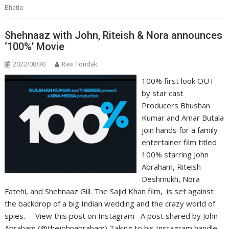
Bhatia
Shehnaaz with John, Riteish & Nora announces
‘100%’ Movie
2022/08/30
Ravi Tondak
100% first look OUT
by star cast
Producers Bhushan
Kumar and Amar Butala
join hands for a family
entertainer film titled
100% starring John
Abraham, Riteish
Deshmukh, Nora
Fatehi, and Shehnaaz Gill. The Sajid Khan film, is set against
the backdrop of a big Indian wedding and the crazy world of
spies. View this post on Instagram A post shared by John
Abraham (@thejohnabraham) Taking to his Instagram handle,