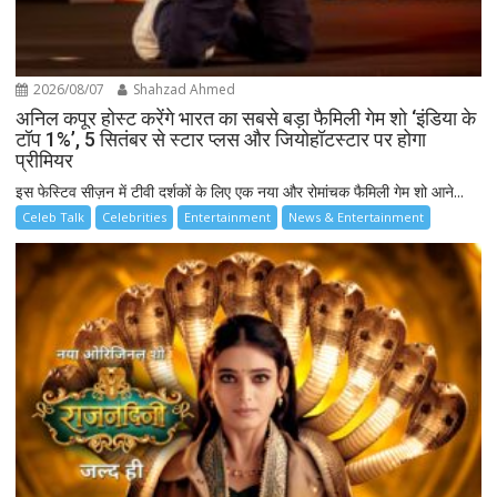
2026/08/07
Shahzad Ahmed
अनिल कपूर होस्ट करेंगे भारत का सबसे बड़ा फैमिली गेम शो ‘इंडिया के
टॉप 1%’, 5 सितंबर से स्टार प्लस और जियोहॉटस्टार पर होगा
प्रीमियर
इस फेस्टिव सीज़न में टीवी दर्शकों के लिए एक नया और रोमांचक फैमिली गेम शो आने...
Celeb Talk
Celebrities
Entertainment
News & Entertainment