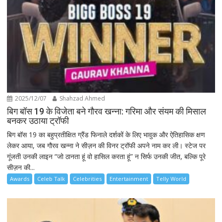
2025/12/07
Shahzad Ahmed
बिग बॉस 19 के विजेता बने गौरव खन्ना: गरिमा और संयम की मिसाल
बनकर उठाया ट्रॉफी
बिग बॉस 19 का बहुप्रतीक्षित ग्रैंड फिनाले दर्शकों के लिए भावुक और ऐतिहासिक क्षण
लेकर आया, जब गौरव खन्ना ने सीज़न की विनर ट्रॉफी अपने नाम कर ली। स्टेज पर
गूंजती उनकी लाइन “जो ठानता हूं वो हासिल करता हूं” न सिर्फ उनकी जीत, बल्कि पूरे
सीज़न की...
Awards
Celeb Talk
Celebrities
Entertainment
Telly World