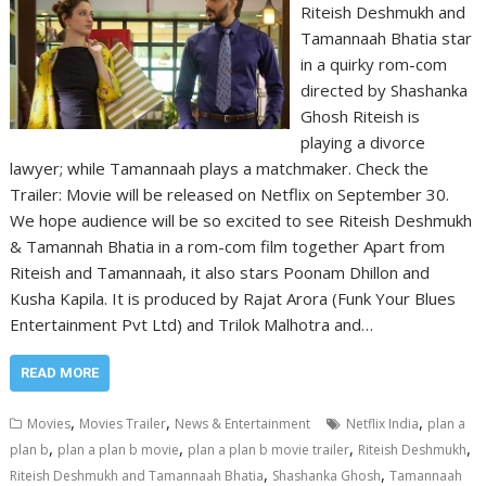
Riteish Deshmukh and
Tamannaah Bhatia star
in a quirky rom-com
directed by Shashanka
Ghosh Riteish is
playing a divorce
lawyer; while Tamannaah plays a matchmaker. Check the
Trailer: Movie will be released on Netflix on September 30.
We hope audience will be so excited to see Riteish Deshmukh
& Tamannah Bhatia in a rom-com film together Apart from
Riteish and Tamannaah, it also stars Poonam Dhillon and
Kusha Kapila. It is produced by Rajat Arora (Funk Your Blues
Entertainment Pvt Ltd) and Trilok Malhotra and…
READ MORE
,
,
,
Movies
Movies Trailer
News & Entertainment
Netflix India
plan a
,
,
,
,
plan b
plan a plan b movie
plan a plan b movie trailer
Riteish Deshmukh
,
,
Riteish Deshmukh and Tamannaah Bhatia
Shashanka Ghosh
Tamannaah