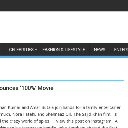
L
CELEBRITIES
FASHION & LIFESTYLE
NEWS
ENTER
nounces ‘100%’ Movie
an Kumar and Amar Butala join hands for a family entertainer
mukh, Nora Fatehi, and Shehnaaz Gill. The Sajid Khan film, is
nd the crazy world of spies. View this post on Instagram A
ng to his Instagram handle, John Abraham shared the first