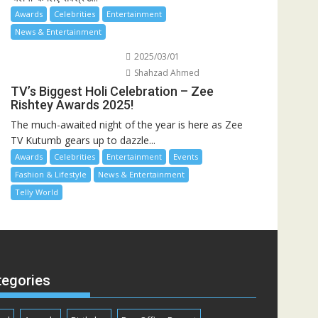
Awards
Celebrities
Entertainment
News & Entertainment
2025/03/01
Shahzad Ahmed
TV’s Biggest Holi Celebration – Zee
Rishtey Awards 2025!
The much-awaited night of the year is here as Zee
TV Kutumb gears up to dazzle...
Awards
Celebrities
Entertainment
Events
Fashion & Lifestyle
News & Entertainment
Telly World
tegories