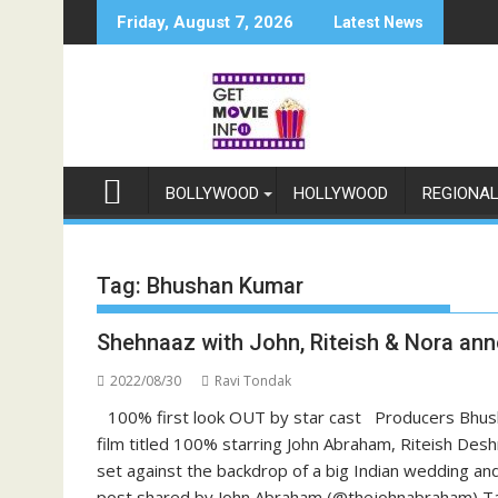
Skip
Friday, August 7, 2026
Latest News
to
content
BOLLYWOOD
HOLLYWOOD
REGIONA
Tag:
Bhushan Kumar
Shehnaaz with John, Riteish & Nora an
2022/08/30
Ravi Tondak
100% first look OUT by star cast Producers Bhush
film titled 100% starring John Abraham, Riteish Desh
set against the backdrop of a big Indian wedding a
post shared by John Abraham (@thejohnabraham) Taki