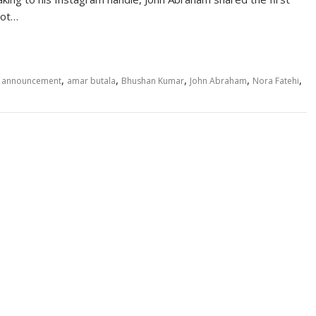
not…
,
,
,
,
,
 announcement
amar butala
Bhushan Kumar
John Abraham
Nora Fatehi