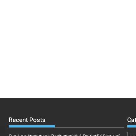
Recent Posts
Ca
Sun Neo Announces Raajnanndini: A Powerful Story of