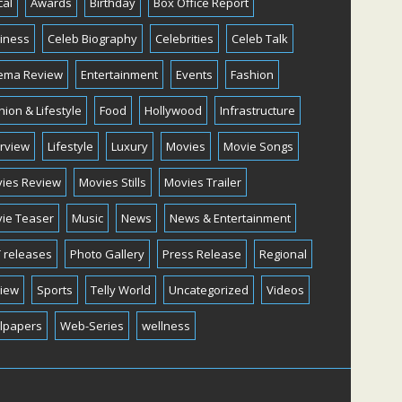
cal
Awards
Birthday
Box Office Report
iness
Celeb Biography
Celebrities
Celeb Talk
ema Review
Entertainment
Events
Fashion
hion & Lifestyle
Food
Hollywood
Infrastructure
erview
Lifestyle
Luxury
Movies
Movie Songs
ies Review
Movies Stills
Movies Trailer
ie Teaser
Music
News
News & Entertainment
 releases
Photo Gallery
Press Release
Regional
iew
Sports
Telly World
Uncategorized
Videos
lpapers
Web-Series
wellness