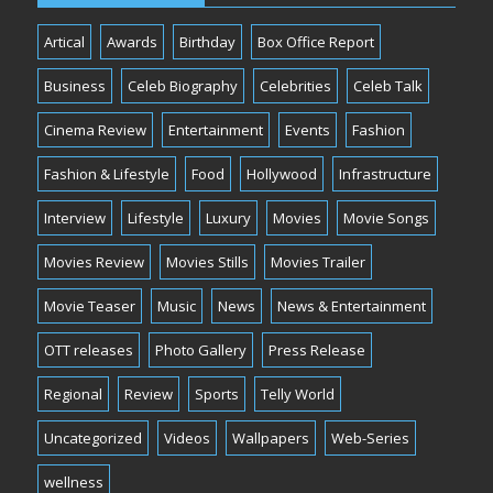
Artical
Awards
Birthday
Box Office Report
Business
Celeb Biography
Celebrities
Celeb Talk
Cinema Review
Entertainment
Events
Fashion
Fashion & Lifestyle
Food
Hollywood
Infrastructure
Interview
Lifestyle
Luxury
Movies
Movie Songs
Movies Review
Movies Stills
Movies Trailer
Movie Teaser
Music
News
News & Entertainment
OTT releases
Photo Gallery
Press Release
Regional
Review
Sports
Telly World
Uncategorized
Videos
Wallpapers
Web-Series
wellness