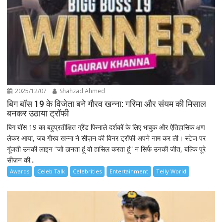
2025/12/07
Shahzad Ahmed
बिग बॉस 19 के विजेता बने गौरव खन्ना: गरिमा और संयम की मिसाल
बनकर उठाया ट्रॉफी
बिग बॉस 19 का बहुप्रतीक्षित ग्रैंड फिनाले दर्शकों के लिए भावुक और ऐतिहासिक क्षण
लेकर आया, जब गौरव खन्ना ने सीज़न की विनर ट्रॉफी अपने नाम कर ली। स्टेज पर
गूंजती उनकी लाइन “जो ठानता हूं वो हासिल करता हूं” न सिर्फ उनकी जीत, बल्कि पूरे
सीज़न की...
Awards
Celeb Talk
Celebrities
Entertainment
Telly World