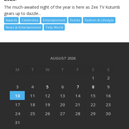
The much-awaited night of the year is here as Zee TV Kutumb
gears up to dazzle...
Awards
Celebrities
Entertainment
Events
Fashion & Lifestyle
News & Entertainment
Telly World
AUGUST 2026
M
T
W
T
F
S
S
1
2
3
4
5
6
7
8
9
10
11
12
13
14
15
16
17
18
19
20
21
22
23
24
25
26
27
28
29
30
31