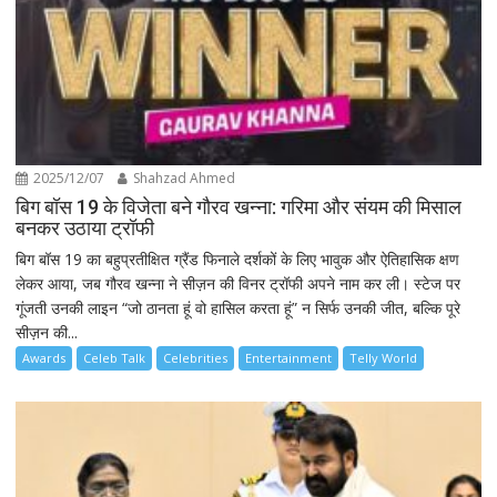
2025/12/07
Shahzad Ahmed
बिग बॉस 19 के विजेता बने गौरव खन्ना: गरिमा और संयम की मिसाल
बनकर उठाया ट्रॉफी
बिग बॉस 19 का बहुप्रतीक्षित ग्रैंड फिनाले दर्शकों के लिए भावुक और ऐतिहासिक क्षण
लेकर आया, जब गौरव खन्ना ने सीज़न की विनर ट्रॉफी अपने नाम कर ली। स्टेज पर
गूंजती उनकी लाइन “जो ठानता हूं वो हासिल करता हूं” न सिर्फ उनकी जीत, बल्कि पूरे
सीज़न की...
Awards
Celeb Talk
Celebrities
Entertainment
Telly World