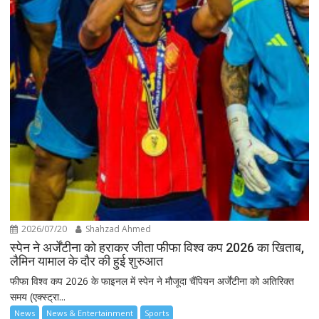
2026/07/20
Shahzad Ahmed
स्पेन ने अर्जेंटीना को हराकर जीता फीफा विश्व कप 2026 का खिताब,
लैमिन यामाल के दौर की हुई शुरुआत
फीफा विश्व कप 2026 के फाइनल में स्पेन ने मौजूदा चैंपियन अर्जेंटीना को अतिरिक्त
समय (एक्स्ट्रा...
News
News & Entertainment
Sports