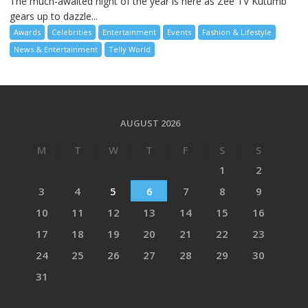
The much-awaited night of the year is here as Zee TV Kutumb
gears up to dazzle...
Awards
Celebrities
Entertainment
Events
Fashion & Lifestyle
News & Entertainment
Telly World
AUGUST 2026
M
T
W
T
F
S
S
1
2
3
4
5
6
7
8
9
10
11
12
13
14
15
16
17
18
19
20
21
22
23
24
25
26
27
28
29
30
31