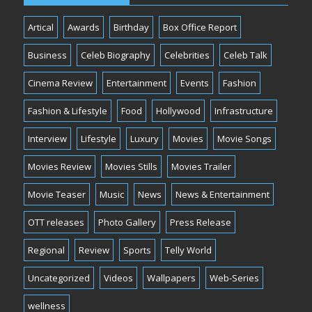
Artical
Awards
Birthday
Box Office Report
Business
Celeb Biography
Celebrities
Celeb Talk
Cinema Review
Entertainment
Events
Fashion
Fashion & Lifestyle
Food
Hollywood
Infrastructure
Interview
Lifestyle
Luxury
Movies
Movie Songs
Movies Review
Movies Stills
Movies Trailer
Movie Teaser
Music
News
News & Entertainment
OTT releases
Photo Gallery
Press Release
Regional
Review
Sports
Telly World
Uncategorized
Videos
Wallpapers
Web-Series
wellness