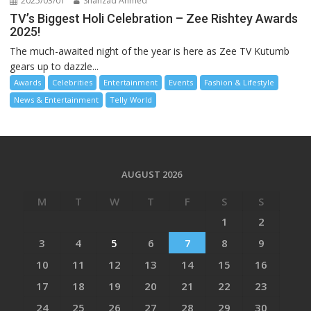
2025/03/01
Shahzad Ahmed
TV’s Biggest Holi Celebration – Zee Rishtey Awards
2025!
The much-awaited night of the year is here as Zee TV Kutumb
gears up to dazzle...
Awards
Celebrities
Entertainment
Events
Fashion & Lifestyle
News & Entertainment
Telly World
AUGUST 2026
M
T
W
T
F
S
S
1
2
3
4
5
6
7
8
9
10
11
12
13
14
15
16
17
18
19
20
21
22
23
24
25
26
27
28
29
30