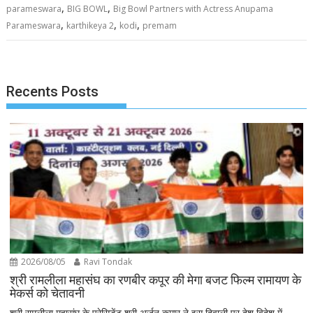
,
,
parameswara
BIG BOWL
Big Bowl Partners with Actress Anupama
,
,
,
Parameswara
karthikeya 2
kodi
premam
Recents Posts
2026/08/05
Ravi Tondak
श्री रामलीला महासंघ का रणबीर कपूर की मेगा बजट फिल्म रामायण के
मेकर्स को चेतावनी
श्री रामलीला महासंघ के प्रेसिडेंट श्री अर्जुन कुमार ने इस दिवाली पर देश विदेश में