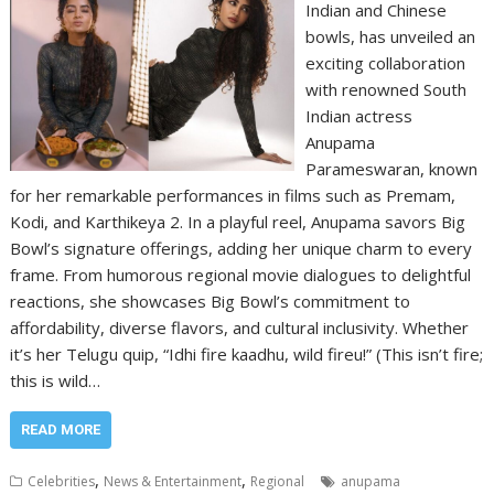
Indian and Chinese
bowls, has unveiled an
exciting collaboration
with renowned South
Indian actress
Anupama
Parameswaran, known
for her remarkable performances in films such as Premam,
Kodi, and Karthikeya 2. In a playful reel, Anupama savors Big
Bowl’s signature offerings, adding her unique charm to every
frame. From humorous regional movie dialogues to delightful
reactions, she showcases Big Bowl’s commitment to
affordability, diverse flavors, and cultural inclusivity. Whether
it’s her Telugu quip, “Idhi fire kaadhu, wild fireu!” (This isn’t fire;
this is wild…
READ MORE
,
,
Celebrities
News & Entertainment
Regional
anupama