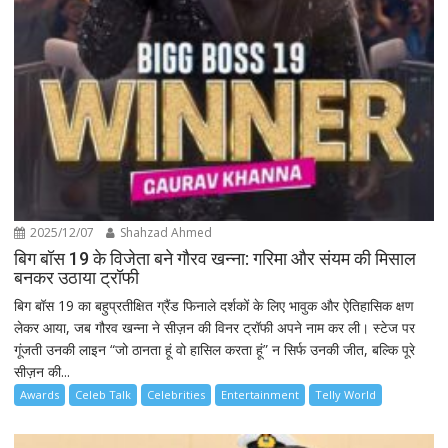
2025/12/07
Shahzad Ahmed
बिग बॉस 19 के विजेता बने गौरव खन्ना: गरिमा और संयम की मिसाल
बनकर उठाया ट्रॉफी
बिग बॉस 19 का बहुप्रतीक्षित ग्रैंड फिनाले दर्शकों के लिए भावुक और ऐतिहासिक क्षण
लेकर आया, जब गौरव खन्ना ने सीज़न की विनर ट्रॉफी अपने नाम कर ली। स्टेज पर
गूंजती उनकी लाइन “जो ठानता हूं वो हासिल करता हूं” न सिर्फ उनकी जीत, बल्कि पूरे
सीज़न की...
Awards
Celeb Talk
Celebrities
Entertainment
Telly World