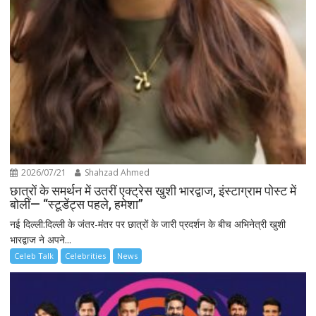
2026/07/21
Shahzad Ahmed
छात्रों के समर्थन में उतरीं एक्ट्रेस खुशी भारद्वाज, इंस्टाग्राम पोस्ट में
बोलीं— “स्टूडेंट्स पहले, हमेशा”
नई दिल्ली:दिल्ली के जंतर-मंतर पर छात्रों के जारी प्रदर्शन के बीच अभिनेत्री खुशी
भारद्वाज ने अपने...
Celeb Talk
Celebrities
News