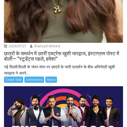
2026/07/21
Shahzad Ahmed
छात्रों के समर्थन में उतरीं एक्ट्रेस खुशी भारद्वाज, इंस्टाग्राम पोस्ट में
बोलीं— “स्टूडेंट्स पहले, हमेशा”
नई दिल्ली:दिल्ली के जंतर-मंतर पर छात्रों के जारी प्रदर्शन के बीच अभिनेत्री खुशी
भारद्वाज ने अपने...
Celeb Talk
Celebrities
News