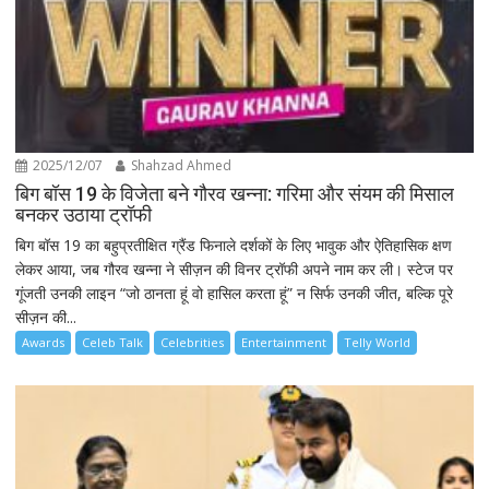
2025/12/07
Shahzad Ahmed
बिग बॉस 19 के विजेता बने गौरव खन्ना: गरिमा और संयम की मिसाल
बनकर उठाया ट्रॉफी
बिग बॉस 19 का बहुप्रतीक्षित ग्रैंड फिनाले दर्शकों के लिए भावुक और ऐतिहासिक क्षण
लेकर आया, जब गौरव खन्ना ने सीज़न की विनर ट्रॉफी अपने नाम कर ली। स्टेज पर
गूंजती उनकी लाइन “जो ठानता हूं वो हासिल करता हूं” न सिर्फ उनकी जीत, बल्कि पूरे
सीज़न की...
Awards
Celeb Talk
Celebrities
Entertainment
Telly World