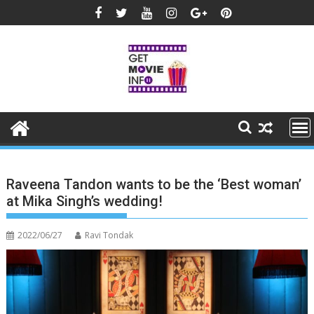
Skip
to
content
Raveena Tandon wants to be the ‘Best woman’
at Mika Singh’s wedding!
2022/06/27
Ravi Tondak