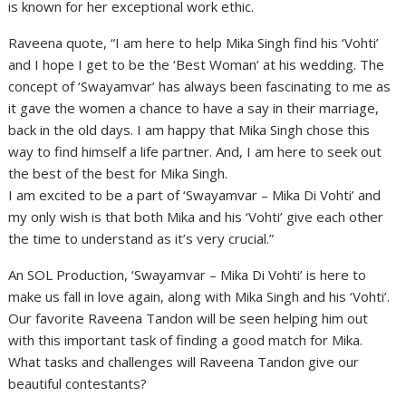
is known for her exceptional work ethic.
Raveena quote, “I am here to help Mika Singh find his ‘Vohti’
and I hope I get to be the ‘Best Woman’ at his wedding. The
concept of ‘Swayamvar’ has always been fascinating to me as
it gave the women a chance to have a say in their marriage,
back in the old days. I am happy that Mika Singh chose this
way to find himself a life partner. And, I am here to seek out
the best of the best for Mika Singh.
I am excited to be a part of ‘Swayamvar – Mika Di Vohti’ and
my only wish is that both Mika and his ‘Vohti’ give each other
the time to understand as it’s very crucial.”
An SOL Production, ‘Swayamvar – Mika Di Vohti’ is here to
make us fall in love again, along with Mika Singh and his ‘Vohti’.
Our favorite Raveena Tandon will be seen helping him out
with this important task of finding a good match for Mika.
What tasks and challenges will Raveena Tandon give our
beautiful contestants?