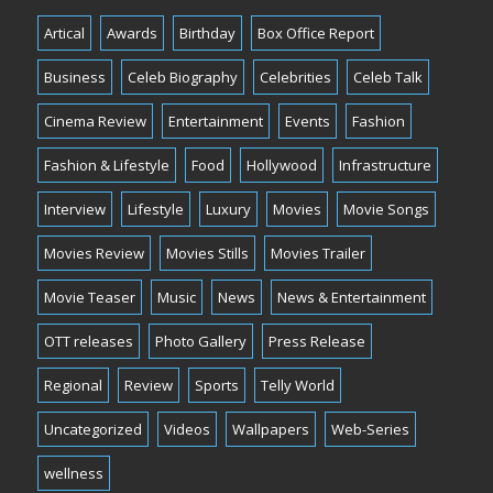
Artical
Awards
Birthday
Box Office Report
Business
Celeb Biography
Celebrities
Celeb Talk
Cinema Review
Entertainment
Events
Fashion
Fashion & Lifestyle
Food
Hollywood
Infrastructure
Interview
Lifestyle
Luxury
Movies
Movie Songs
Movies Review
Movies Stills
Movies Trailer
Movie Teaser
Music
News
News & Entertainment
OTT releases
Photo Gallery
Press Release
Regional
Review
Sports
Telly World
Uncategorized
Videos
Wallpapers
Web-Series
wellness