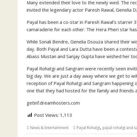
Many extended their love to the newly wed. The rec
invited the legendary actor Paresh Rawal, Genelia Dz
Payal has been a co-star in Paresh Rawal’s starrer 
camaraderie for each other. The Hera Pheri star has
While Sonali Bendre, Genelia Dsouza shared their wi
day. Both Payal and Lara Dutta have been a contesta
Abass Mustan and Sanjay Gupta have wished her too
Payal Rohatgi and Sangram were recently seen invit
big day. We are just a day away where we get to w
reception of Payal Rohatgi and Sangram happening on
one that they had hosted for the family and friends
getinf.dreamhosters.com
Post Views:
1,113
,
News & Entertainment
Payal Rohatgi
payal rohatgi and 