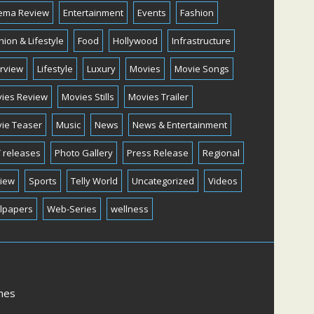
ema Review
Entertainment
Events
Fashion
hion & Lifestyle
Food
Hollywood
Infrastructure
erview
Lifestyle
Luxury
Movies
Movie Songs
ies Review
Movies Stills
Movies Trailer
ie Teaser
Music
News
News & Entertainment
 releases
Photo Gallery
Press Release
Regional
iew
Sports
Telly World
Uncategorized
Videos
lpapers
Web-Series
wellness
mes