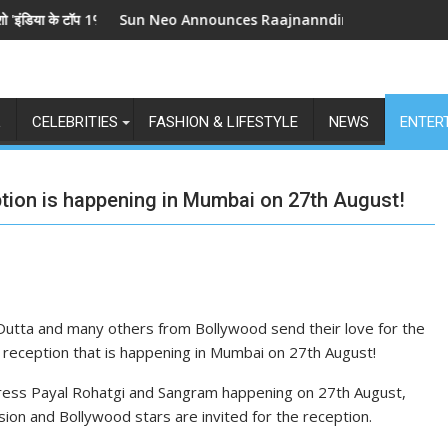
1%', 5 सितंबर से स्टार प्लस और जियोहॉटस्टार पर होगा प्रीमियर
Sun Neo Announces Raajnanndini: A Powerful Story of Reve
श्री 
L
CELEBRITIES
FASHION & LIFESTYLE
NEWS
ENTER
tion is happening in Mumbai on 27th August!
 Dutta and many others from Bollywood send their love for the
reception that is happening in Mumbai on 27th August!
ctress Payal Rohatgi and Sangram happening on 27th August,
ion and Bollywood stars are invited for the reception.