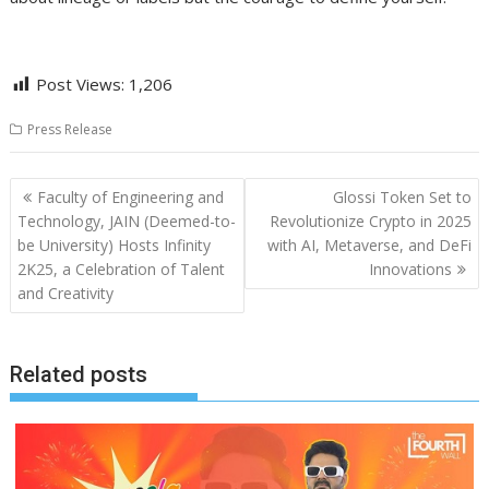
Post Views:
1,206
Press Release
Post
Faculty of Engineering and
Glossi Token Set to
navigation
Technology, JAIN (Deemed-to-
Revolutionize Crypto in 2025
be University) Hosts Infinity
with AI, Metaverse, and DeFi
2K25, a Celebration of Talent
Innovations
and Creativity
Related posts