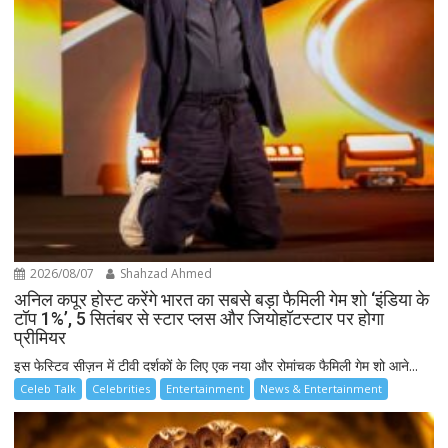
2026/08/07
Shahzad Ahmed
अनिल कपूर होस्ट करेंगे भारत का सबसे बड़ा फैमिली गेम शो ‘इंडिया के
टॉप 1%’, 5 सितंबर से स्टार प्लस और जियोहॉटस्टार पर होगा
प्रीमियर
इस फेस्टिव सीज़न में टीवी दर्शकों के लिए एक नया और रोमांचक फैमिली गेम शो आने...
Celeb Talk
Celebrities
Entertainment
News & Entertainment