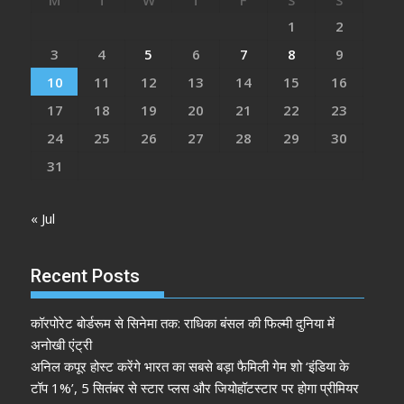
M
T
W
T
F
S
S
1
2
3
4
5
6
7
8
9
10
11
12
13
14
15
16
17
18
19
20
21
22
23
24
25
26
27
28
29
30
31
« Jul
Recent Posts
कॉरपोरेट बोर्डरूम से सिनेमा तक: राधिका बंसल की फिल्मी दुनिया में
अनोखी एंट्री
अनिल कपूर होस्ट करेंगे भारत का सबसे बड़ा फैमिली गेम शो ‘इंडिया के
टॉप 1%’, 5 सितंबर से स्टार प्लस और जियोहॉटस्टार पर होगा प्रीमियर