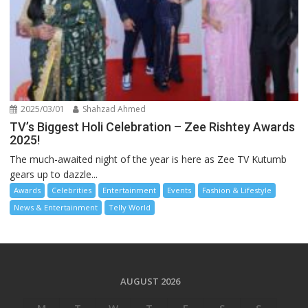
2025/03/01
Shahzad Ahmed
TV’s Biggest Holi Celebration – Zee Rishtey Awards
2025!
The much-awaited night of the year is here as Zee TV Kutumb
gears up to dazzle...
Awards
Celebrities
Entertainment
Events
Fashion & Lifestyle
News & Entertainment
Telly World
AUGUST 2026