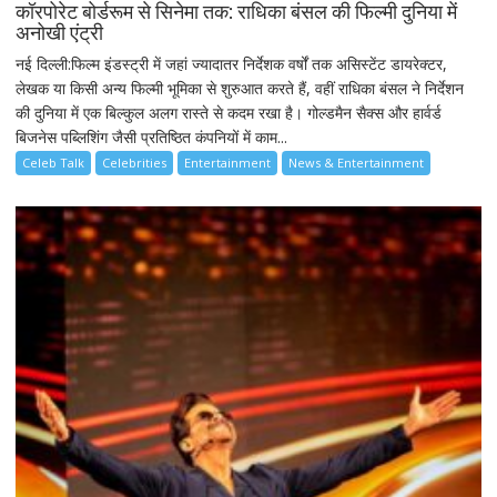
कॉरपोरेट बोर्डरूम से सिनेमा तक: राधिका बंसल की फिल्मी दुनिया में
अनोखी एंट्री
नई दिल्ली:फिल्म इंडस्ट्री में जहां ज्यादातर निर्देशक वर्षों तक असिस्टेंट डायरेक्टर,
लेखक या किसी अन्य फिल्मी भूमिका से शुरुआत करते हैं, वहीं राधिका बंसल ने निर्देशन
की दुनिया में एक बिल्कुल अलग रास्ते से कदम रखा है। गोल्डमैन सैक्स और हार्वर्ड
बिजनेस पब्लिशिंग जैसी प्रतिष्ठित कंपनियों में काम...
Celeb Talk
Celebrities
Entertainment
News & Entertainment