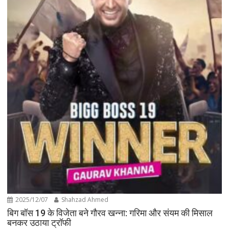
2025/12/07
Shahzad Ahmed
बिग बॉस 19 के विजेता बने गौरव खन्ना: गरिमा और संयम की मिसाल
बनकर उठाया ट्रॉफी