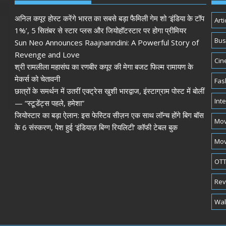
अनिल कपूर होस्ट करेंगे भारत का सबसे बड़ा फैमिली गेम शो ‘इंडिया के टॉप
Arti
1%’, 5 सितंबर से स्टार प्लस और जियोहॉटस्टार पर होगा प्रीमियर
Bus
Sun Neo Announces Raajnanndini: A Powerful Story of
Revenge and Love
Cin
श्री रामलीला महासंघ का रणबीर कपूर की मेगा बजट फिल्म रामायण के
मेकर्स को चेतावनी
Fas
छात्रों के समर्थन में उतरीं एक्ट्रेस खुशी भारद्वाज, इंस्टाग्राम पोस्ट में बोलीं
Int
— “स्टूडेंट्स पहले, हमेशा”
जियोस्टार का बड़ा ऐलान: इस फेस्टिव सीज़न एक साथ लॉन्च होंगे बिग बॉस
Mov
के 6 संस्करण, पेश हुई ‘इंडियाज़ बिग्ग रियलिटी’ कॉफी टेबल बुक
Mov
OTT
Rev
Wal