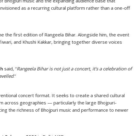
 of Bhojpuri music and the expanding audience base that
envisioned as a recurring cultural platform rather than a one-off
e the first edition of Rangeela Bihar. Alongside him, the event
iwari, and Khushi Kakkar, bringing together diverse voices
.
gh
said, “
Rangeela Bihar is not just a concert, it’s a celebration of
avelled
.”
entional concert format. It seeks to create a shared cultural
m across geographies — particularly the large Bhojpuri-
cing the richness of Bhojpuri music and performance to newer