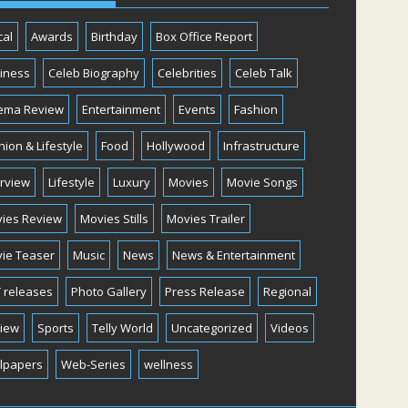
cal
Awards
Birthday
Box Office Report
iness
Celeb Biography
Celebrities
Celeb Talk
ema Review
Entertainment
Events
Fashion
hion & Lifestyle
Food
Hollywood
Infrastructure
erview
Lifestyle
Luxury
Movies
Movie Songs
ies Review
Movies Stills
Movies Trailer
ie Teaser
Music
News
News & Entertainment
 releases
Photo Gallery
Press Release
Regional
iew
Sports
Telly World
Uncategorized
Videos
lpapers
Web-Series
wellness