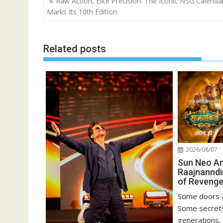
Raw Action, Elite Precision: The Iconic NSG Calenda
navigation
Marks Its 10th Edition
Related posts
2026/08/07
Sun Neo A
Raajnanndi
of Revenge
Some doors a
Some secrets
generations. 