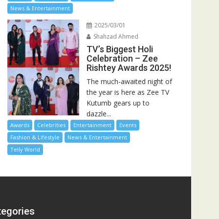
News & Entertainment
2025/03/01
Shahzad Ahmed
TV’s Biggest Holi
Celebration – Zee
Rishtey Awards 2025!
The much-awaited night of
the year is here as Zee TV
Kutumb gears up to
dazzle...
Awards
Celebrities
Entertainment
Events
Fashion & Lifestyle
News & Entertainment
Telly World
tegories