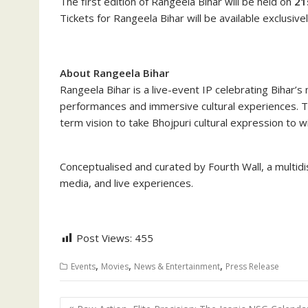
The first edition of Rangeela Bihar will be held on
21
Tickets for Rangeela Bihar will be available exclusive
About Rangeela Bihar
Rangeela Bihar is a live-event IP celebrating Bihar’s
performances and immersive cultural experiences. Th
term vision to take Bhojpuri cultural expression to w
Conceptualised and curated by Fourth Wall, a multidisc
media, and live experiences.
Post Views:
455
,
,
,
Events
Movies
News & Entertainment
Press Release
Post