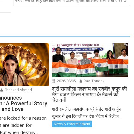
r
स्टार प्लस के ‘तोड़ कर दिल मेरा’ में अपनी भूमिका को लेकर बोलीं अंशी यादव
2026/08/05
Ravi Tondak
श्री रामलीला महासंघ का रणबीर कपूर की
Shahzad Ahmed
मेगा बजट फिल्म रामायण के मेकर्स को
nnounces
चेतावनी
ni: A Powerful Story
 and Love
श्री रामलीला महासंघ के प्रेसिडेंट श्री अर्जुन
कुमार ने इस दिवाली पर देश विदेश में रिलीज...
re locked for a reason.
News & Entertainment
 are hidden for
But when destiny...