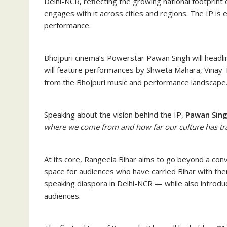
Delhi-NCR, reflecting the growing national footprint
engages with it across cities and regions. The IP is 
performance.
Bhojpuri cinema’s Powerstar Pawan Singh will headlin
will feature performances by Shweta Mahara, Vinay T
from the Bhojpuri music and performance landscape
Speaking about the vision behind the IP,
Pawan Sin
where we come from and how far our culture has tr
At its core, Rangeela Bihar aims to go beyond a conv
space for audiences who have carried Bihar with the
speaking diaspora in Delhi-NCR — while also introdu
audiences.