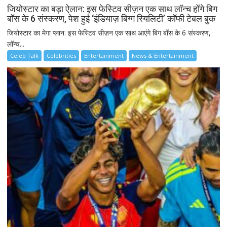
जियोस्टार का बड़ा ऐलान: इस फेस्टिव सीज़न एक साथ लॉन्च होंगे बिग
बॉस के 6 संस्करण, पेश हुई ‘इंडियाज़ बिग्ग रियलिटी’ कॉफी टेबल बुक
जियोस्टार का मेगा प्लान: इस फेस्टिव सीज़न एक साथ आएंगे बिग बॉस के 6 संस्करण,
लॉन्च...
Celeb Talk
Celebrities
Entertainment
News & Entertainment