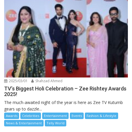
2025/03/01
Shahzad Ahmed
TV’s Biggest Holi Celebration – Zee Rishtey Awards
2025!
The much-awaited night of the year is here as Zee TV Kutumb
gears up to dazzle...
Awards
Celebrities
Entertainment
Events
Fashion & Lifestyle
News & Entertainment
Telly World