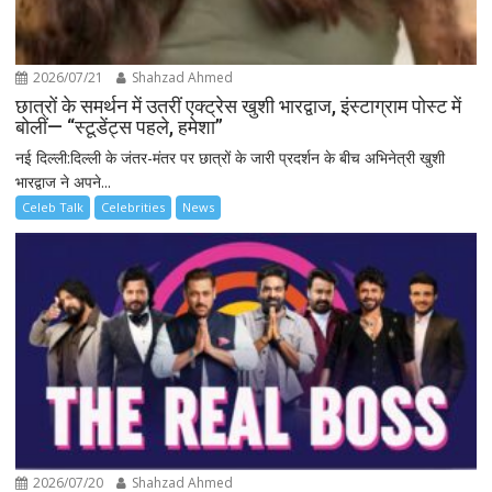
2026/07/21
Shahzad Ahmed
छात्रों के समर्थन में उतरीं एक्ट्रेस खुशी भारद्वाज, इंस्टाग्राम पोस्ट में
बोलीं— “स्टूडेंट्स पहले, हमेशा”
नई दिल्ली:दिल्ली के जंतर-मंतर पर छात्रों के जारी प्रदर्शन के बीच अभिनेत्री खुशी
भारद्वाज ने अपने...
Celeb Talk
Celebrities
News
2026/07/20
Shahzad Ahmed