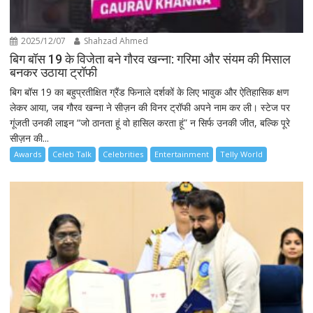
2025/12/07
Shahzad Ahmed
बिग बॉस 19 के विजेता बने गौरव खन्ना: गरिमा और संयम की मिसाल
बनकर उठाया ट्रॉफी
बिग बॉस 19 का बहुप्रतीक्षित ग्रैंड फिनाले दर्शकों के लिए भावुक और ऐतिहासिक क्षण
लेकर आया, जब गौरव खन्ना ने सीज़न की विनर ट्रॉफी अपने नाम कर ली। स्टेज पर
गूंजती उनकी लाइन “जो ठानता हूं वो हासिल करता हूं” न सिर्फ उनकी जीत, बल्कि पूरे
सीज़न की...
Awards
Celeb Talk
Celebrities
Entertainment
Telly World