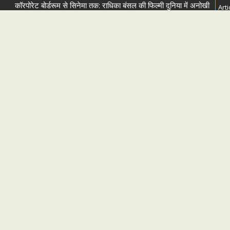
कॉरपोरेट बोर्डरूम से सिनेमा तक: राधिका बंसल की फिल्मी दुनिया में अनोखी
Arti
एंट्री
Bus
अनिल कपूर होस्ट करेंगे भारत का सबसे बड़ा फैमिली गेम शो ‘इंडिया के टॉप
1%’, 5 सितंबर से स्टार प्लस और जियोहॉटस्टार पर होगा प्रीमियर
Cin
Sun Neo Announces Raajnanndini: A Powerful Story of
Revenge and Love
Fas
श्री रामलीला महासंघ का रणबीर कपूर की मेगा बजट फिल्म रामायण के
Int
मेकर्स को चेतावनी
छात्रों के समर्थन में उतरीं एक्ट्रेस खुशी भारद्वाज, इंस्टाग्राम पोस्ट में बोलीं
Mov
— “स्टूडेंट्स पहले, हमेशा”
Mov
OTT
Rev
Wal