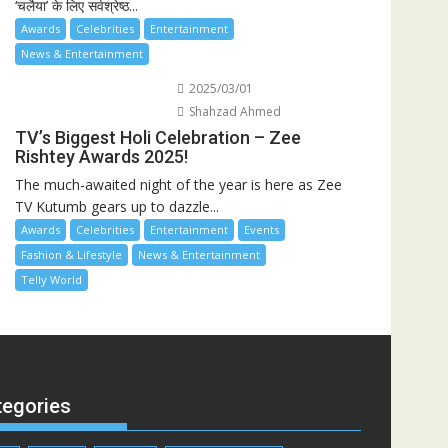
‘चलैया’ के लिए सर्वश्रेष्ठ...
Awards
Celebrities
Entertainment
News & Entertainment
2025/03/01
Shahzad Ahmed
TV’s Biggest Holi Celebration – Zee
Rishtey Awards 2025!
The much-awaited night of the year is here as Zee
TV Kutumb gears up to dazzle...
Awards
Celebrities
Entertainment
Events
Fashion & Lifestyle
News & Entertainment
Telly World
tegories