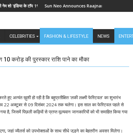
 टॉप 1%', 5 सितंबर से स्टार प्लस और जियोहॉटस्टार पर होगा प्रीमियर
Sun Neo Announces Raajnanndini: A Powerful Story of R
L
CELEBRITIES
FASHION & LIFESTYLE
NEWS
ENTER
भग 10 करोड़ की पुरस्कार राशि पाने का मौका
हुए अत्यंत ख़ुशी हो रही है कि बहुप्रतीक्षित ‘लकी लक्ष्मी फेस्टिवल’ का शुभारंभ
ह उत्सव 22 अक्टूबर से 09 दिसंबर 2024 तक चलेगा। इस साल का फेस्टिवल पहले से
है, जिसमें पिछली कड़ियों से प्राप्त मूल्यवान जानकारियों को भी समाहित किया गया
एगा, जहां ज्वैलर्स को उपभोक्ताओं के साथ सीधे जुड़ने का बेहतरीन अवसर मिलेगा।