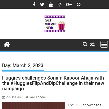
Skip
to
content
Day:
March 2, 2023
Huggies challenges Sonam Kapoor Ahuja with
the #HuggiesFlipAndDipChallenge in their new
campaign
2023/03/02
Ravi Tondak
The TVC showcases