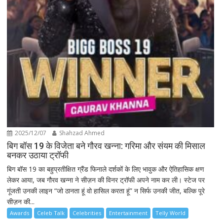
2025/12/07
Shahzad Ahmed
बिग बॉस 19 के विजेता बने गौरव खन्ना: गरिमा और संयम की मिसाल
बनकर उठाया ट्रॉफी
बिग बॉस 19 का बहुप्रतीक्षित ग्रैंड फिनाले दर्शकों के लिए भावुक और ऐतिहासिक क्षण
लेकर आया, जब गौरव खन्ना ने सीज़न की विनर ट्रॉफी अपने नाम कर ली। स्टेज पर
गूंजती उनकी लाइन “जो ठानता हूं वो हासिल करता हूं” न सिर्फ उनकी जीत, बल्कि पूरे
सीज़न की...
Awards
Celeb Talk
Celebrities
Entertainment
Telly World