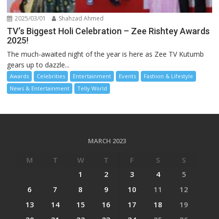
2025/03/01
Shahzad Ahmed
TV’s Biggest Holi Celebration – Zee Rishtey Awards
2025!
The much-awaited night of the year is here as Zee TV Kutumb
gears up to dazzle...
Awards
Celebrities
Entertainment
Events
Fashion & Lifestyle
News & Entertainment
Telly World
MARCH 2023
M
T
W
T
F
S
S
1
2
3
4
5
6
7
8
9
10
11
12
13
14
15
16
17
18
19