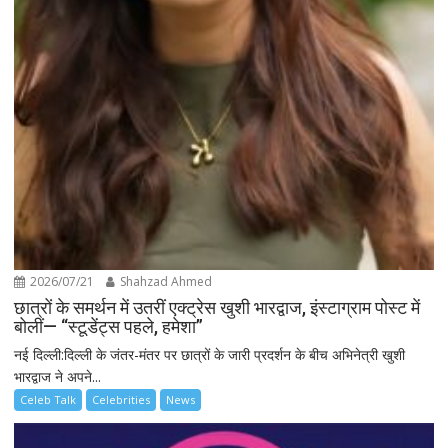
2026/07/21
Shahzad Ahmed
छात्रों के समर्थन में उतरीं एक्ट्रेस खुशी भारद्वाज, इंस्टाग्राम पोस्ट में
बोलीं— “स्टूडेंट्स पहले, हमेशा”
नई दिल्ली:दिल्ली के जंतर-मंतर पर छात्रों के जारी प्रदर्शन के बीच अभिनेत्री खुशी
भारद्वाज ने अपने...
Celeb Talk
Celebrities
News