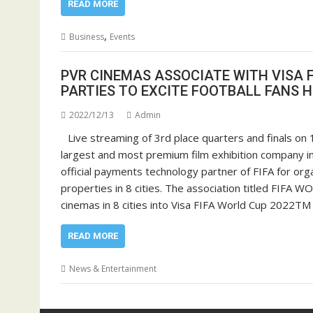
READ MORE
,
Business
Events
PVR CINEMAS ASSOCIATE WITH VISA F
PARTIES TO EXCITE FOOTBALL FANS HE
2022/12/13
Admin
Live streaming of 3rd place quarters and finals 
largest and most premium film exhibition company in 
official payments technology partner of FIFA for or
properties in 8 cities. The association titled FIF
cinemas in 8 cities into Visa FIFA World Cup 2022T
READ MORE
News & Entertainment