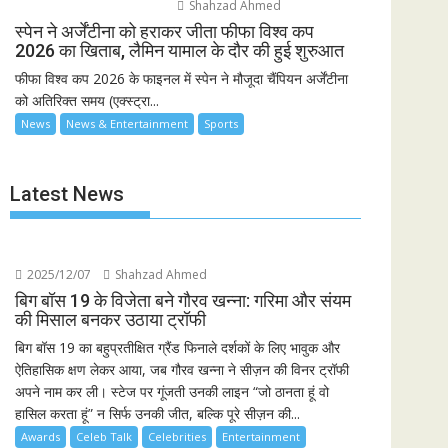
Shahzad Ahmed
स्पेन ने अर्जेंटीना को हराकर जीता फीफा विश्व कप
2026 का खिताब, लैमिन यामाल के दौर की हुई शुरुआत
फीफा विश्व कप 2026 के फाइनल में स्पेन ने मौजूदा चैंपियन अर्जेंटीना
को अतिरिक्त समय (एक्स्ट्रा...
News
News & Entertainment
Sports
Latest News
2025/12/07
Shahzad Ahmed
बिग बॉस 19 के विजेता बने गौरव खन्ना: गरिमा और संयम
की मिसाल बनकर उठाया ट्रॉफी
बिग बॉस 19 का बहुप्रतीक्षित ग्रैंड फिनाले दर्शकों के लिए भावुक और
ऐतिहासिक क्षण लेकर आया, जब गौरव खन्ना ने सीज़न की विनर ट्रॉफी
अपने नाम कर ली। स्टेज पर गूंजती उनकी लाइन “जो ठानता हूं वो
हासिल करता हूं” न सिर्फ उनकी जीत, बल्कि पूरे सीज़न की...
Awards
Celeb Talk
Celebrities
Entertainment