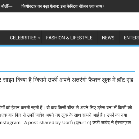
ट्स पहले, हमेशा"
ोस्टार का बड़ा ऐलान: इस फेस्टिव सीज़न एक साथ लॉन्च होंगे बिग बॉस के 6 संस्करण, पेश हुई
स्पेन ने अर्ज
L
CELEBRITIES
FASHION & LIFESTYLE
NEWS
ENTER
ाझा किया है जिसमे उर्फी अपने अतरंगी फैशन लुक में हॉट एंड
ोगों को हैरान करती रहती हैं। वो कब किसी चीज से अपने लिए ड्रेस बना लें किसी को
।एक बार फिर से उर्फी जावेद अपने नए लुक के साथ सामने आईं हैं। उर्फी का नया
Instagram A post shared by Uorfi (@urf7i) उर्फी जावेद ने इंस्टाग्राम