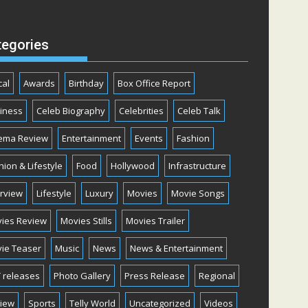
tegories
cal
Awards
Birthday
Box Office Report
iness
Celeb Biography
Celebrities
Celeb Talk
ema Review
Entertainment
Events
Fashion
hion & Lifestyle
Food
Hollywood
Infrastructure
erview
Lifestyle
Luxury
Movies
Movie Songs
ies Review
Movies Stills
Movies Trailer
ie Teaser
Music
News
News & Entertainment
 releases
Photo Gallery
Press Release
Regional
iew
Sports
Telly World
Uncategorized
Videos