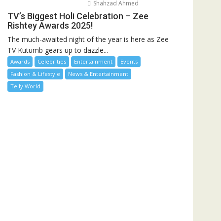
Shahzad Ahmed
TV’s Biggest Holi Celebration – Zee
Rishtey Awards 2025!
The much-awaited night of the year is here as Zee
TV Kutumb gears up to dazzle...
Awards
Celebrities
Entertainment
Events
Fashion & Lifestyle
News & Entertainment
Telly World