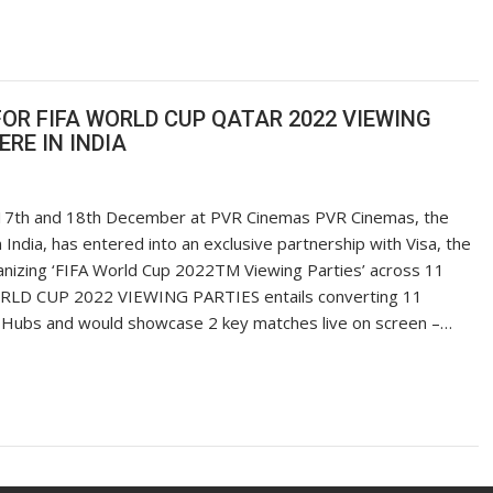
OR FIFA WORLD CUP QATAR 2022 VIEWING
RE IN INDIA
on 17th and 18th December at PVR Cinemas PVR Cinemas, the
India, has entered into an exclusive partnership with Visa, the
ganizing ‘FIFA World Cup 2022TM Viewing Parties’ across 11
A WORLD CUP 2022 VIEWING PARTIES entails converting 11
M Hubs and would showcase 2 key matches live on screen –…