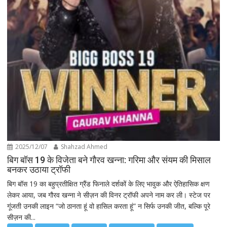
2025/12/07
Shahzad Ahmed
बिग बॉस 19 के विजेता बने गौरव खन्ना: गरिमा और संयम की मिसाल
बनकर उठाया ट्रॉफी
बिग बॉस 19 का बहुप्रतीक्षित ग्रैंड फिनाले दर्शकों के लिए भावुक और ऐतिहासिक क्षण
लेकर आया, जब गौरव खन्ना ने सीज़न की विनर ट्रॉफी अपने नाम कर ली। स्टेज पर
गूंजती उनकी लाइन “जो ठानता हूं वो हासिल करता हूं” न सिर्फ उनकी जीत, बल्कि पूरे
सीज़न की...