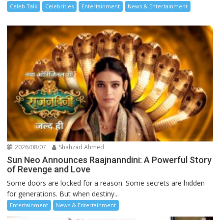
Celeb Talk
Celebrities
Entertainment
News & Entertainment
2026/08/07
Shahzad Ahmed
Sun Neo Announces Raajnanndini: A Powerful Story
of Revenge and Love
Some doors are locked for a reason. Some secrets are hidden
for generations. But when destiny...
Entertainment
News & Entertainment