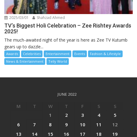
2025/03/01
Shahzad Ahmed
TV’s Biggest Holi Celebration – Zee Rishtey Awards
2025!
The much-awaited night of the year is here as Zee TV Kutumb
gears up to dazzle...
Awards
Celebrities
Entertainment
Events
Fashion & Lifestyle
News & Entertainment
Telly World
JUNE 2022
M
T
W
T
F
S
S
1
2
3
4
5
6
7
8
9
10
11
12
13
14
15
16
17
18
19