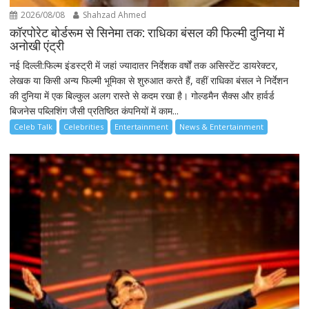
2026/08/08
Shahzad Ahmed
कॉरपोरेट बोर्डरूम से सिनेमा तक: राधिका बंसल की फिल्मी दुनिया में
अनोखी एंट्री
नई दिल्ली:फिल्म इंडस्ट्री में जहां ज्यादातर निर्देशक वर्षों तक असिस्टेंट डायरेक्टर,
लेखक या किसी अन्य फिल्मी भूमिका से शुरुआत करते हैं, वहीं राधिका बंसल ने निर्देशन
की दुनिया में एक बिल्कुल अलग रास्ते से कदम रखा है। गोल्डमैन सैक्स और हार्वर्ड
बिजनेस पब्लिशिंग जैसी प्रतिष्ठित कंपनियों में काम...
Celeb Talk
Celebrities
Entertainment
News & Entertainment