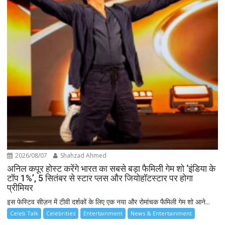
2026/08/07
Shahzad Ahmed
अनिल कपूर होस्ट करेंगे भारत का सबसे बड़ा फैमिली गेम शो ‘इंडिया के
टॉप 1%’, 5 सितंबर से स्टार प्लस और जियोहॉटस्टार पर होगा
प्रीमियर
इस फेस्टिव सीज़न में टीवी दर्शकों के लिए एक नया और रोमांचक फैमिली गेम शो आने...
Celeb Talk
Celebrities
Entertainment
News & Entertainment