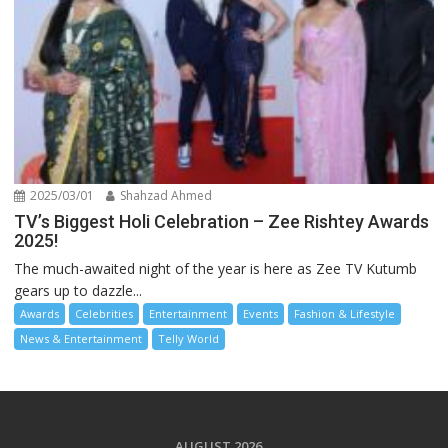
2025/03/01
Shahzad Ahmed
TV’s Biggest Holi Celebration – Zee Rishtey Awards
2025!
The much-awaited night of the year is here as Zee TV Kutumb
gears up to dazzle...
Awards
Celebrities
Entertainment
Events
Fashion & Lifestyle
News & Entertainment
Telly World
AUGUST 2026