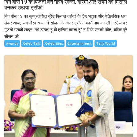
बिग बॉस 19 के विजेता बने गौरव खन्ना: गरिमा और संयम की मिसाल
बनकर उठाया ट्रॉफी
बिग बॉस 19 का बहुप्रतीक्षित ग्रैंड फिनाले दर्शकों के लिए भावुक और ऐतिहासिक क्षण
लेकर आया, जब गौरव खन्ना ने सीज़न की विनर ट्रॉफी अपने नाम कर ली। स्टेज पर
गूंजती उनकी लाइन “जो ठानता हूं वो हासिल करता हूं” न सिर्फ उनकी जीत, बल्कि पूरे
सीज़न की...
Awards
Celeb Talk
Celebrities
Entertainment
Telly World