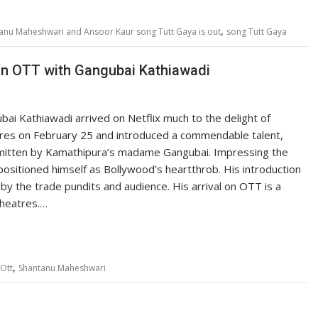
,
anu Maheshwari and Ansoor Kaur song Tutt Gaya is out
song Tutt Gaya
on OTT with Gangubai Kathiawadi
ai Kathiawadi arrived on Netflix much to the delight of
tres on February 25 and introduced a commendable talent,
 smitten by Kamathipura’s madame Gangubai. Impressing the
sitioned himself as Bollywood’s heartthrob. His introduction
 by the trade pundits and audience. His arrival on OTT is a
theatres.…
,
Ott
Shantanu Maheshwari