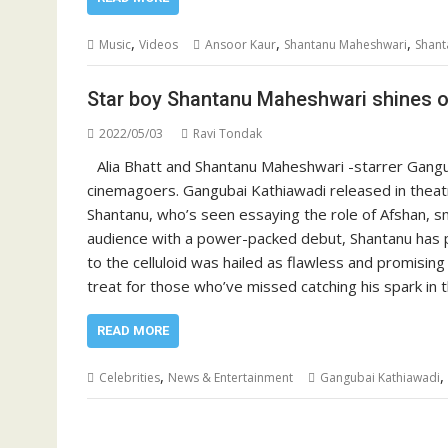
,
,
,
Music
Videos
Ansoor Kaur
Shantanu Maheshwari
Shant
Star boy Shantanu Maheshwari shines 
2022/05/03
Ravi Tondak
Alia Bhatt and Shantanu Maheshwari -starrer Gangub
cinemagoers. Gangubai Kathiawadi released in thea
Shantanu, who’s seen essaying the role of Afshan,
audience with a power-packed debut, Shantanu has po
to the celluloid was hailed as flawless and promising
treat for those who’ve missed catching his spark in 
READ MORE
,
,
Celebrities
News & Entertainment
Gangubai Kathiawadi