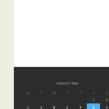
AUGUST 2026
M
T
W
T
F
S
S
1
2
3
4
5
6
7
8
9