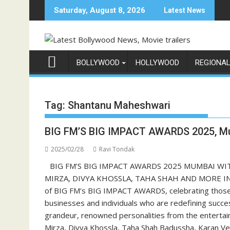
Skip
Saturday, August 8, 2026
Latest News
to
content
BOLLYWOOD
HOLLYWOOD
REGIONA
Tag:
Shantanu Maheshwari
BIG FM’S BIG IMPACT AWARDS 2025, M
2025/02/28
Ravi Tondak
BIG FM’S BIG IMPACT AWARDS 2025 MUMBAI WI
MIRZA, DIVYA KHOSSLA, TAHA SHAH AND MORE IN A
of BIG FM’s BIG IMPACT AWARDS, celebrating those 
businesses and individuals who are redefining succe
grandeur, renowned personalities from the entertain
Mirza, Divya Khossla, Taha Shah Badussha, Karan Ve