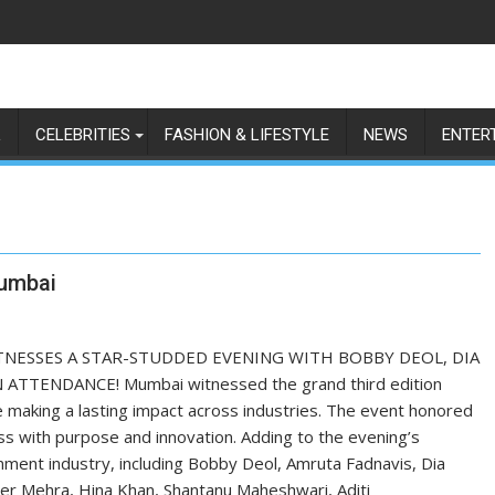
L
CELEBRITIES
FASHION & LIFESTYLE
NEWS
ENTER
umbai
TNESSES A STAR-STUDDED EVENING WITH BOBBY DEOL, DIA
TTENDANCE! Mumbai witnessed the grand third edition
making a lasting impact across industries. The event honored
ss with purpose and innovation. Adding to the evening’s
ment industry, including Bobby Deol, Amruta Fadnavis, Dia
er Mehra, Hina Khan, Shantanu Maheshwari, Aditi