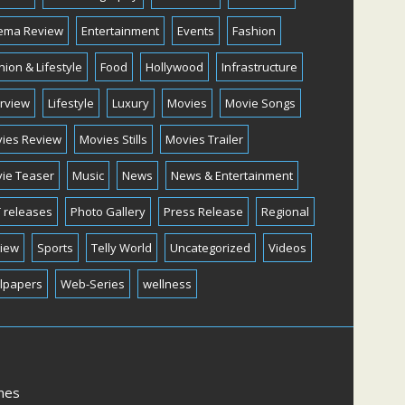
ema Review
Entertainment
Events
Fashion
hion & Lifestyle
Food
Hollywood
Infrastructure
erview
Lifestyle
Luxury
Movies
Movie Songs
ies Review
Movies Stills
Movies Trailer
ie Teaser
Music
News
News & Entertainment
 releases
Photo Gallery
Press Release
Regional
iew
Sports
Telly World
Uncategorized
Videos
lpapers
Web-Series
wellness
mes