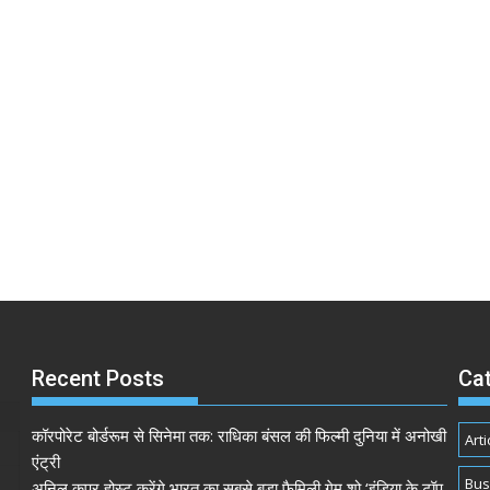
Recent Posts
Ca
कॉरपोरेट बोर्डरूम से सिनेमा तक: राधिका बंसल की फिल्मी दुनिया में अनोखी
Arti
एंट्री
Bus
अनिल कपूर होस्ट करेंगे भारत का सबसे बड़ा फैमिली गेम शो ‘इंडिया के टॉप