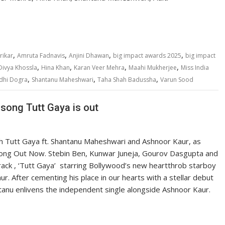
,
,
,
,
rikar
Amruta Fadnavis
Anjini Dhawan
big impact awards 2025
big impact
,
,
,
,
Divya Khossla
Hina Khan
Karan Veer Mehra
Maahi Mukherjee
Miss India
,
,
,
idhi Dogra
Shantanu Maheshwari
Taha Shah Badussha
Varun Sood
song Tutt Gaya is out
h Tutt Gaya ft. Shantanu Maheshwari and Ashnoor Kaur, as
. Song Out Now. Stebin Ben, Kunwar Juneja, Gourov Dasgupta and
 track , ‘Tutt Gaya’ starring Bollywood’s new heartthrob starboy
 After cementing his place in our hearts with a stellar debut
ntanu enlivens the independent single alongside Ashnoor Kaur.