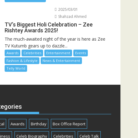
2025/03/01
Shahzad Ahmed
TV’s Biggest Holi Celebration – Zee
Rishtey Awards 2025!
The much-awaited night of the year is here as Zee
TV Kutumb gears up to dazzle...
Awards
Celebrities
Entertainment
Events
Fashion & Lifestyle
News & Entertainment
Telly World
tegories
cal
Awards
Birthday
Box Office Report
iness
Celeb Biography
Celebrities
Celeb Talk