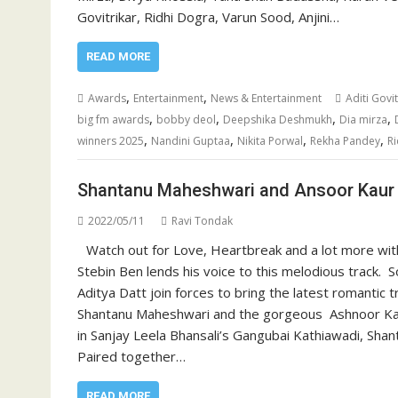
Govitrikar, Ridhi Dogra, Varun Sood, Anjini…
READ MORE
,
,
Awards
Entertainment
News & Entertainment
Aditi Govit
,
,
,
,
big fm awards
bobby deol
Deepshika Deshmukh
Dia mirza
,
,
,
,
winners 2025
Nandini Guptaa
Nikita Porwal
Rekha Pandey
R
Shantanu Maheshwari and Ansoor Kaur 
2022/05/11
Ravi Tondak
Watch out for Love, Heartbreak and a lot more wit
Stebin Ben lends his voice to this melodious track
Aditya Datt join forces to bring the latest romantic
Shantanu Maheshwari and the gorgeous Ashnoor Kaur.
in Sanjay Leela Bhansali’s Gangubai Kathiawadi, Sha
Paired together…
READ MORE