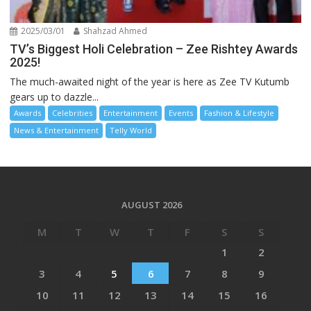
2025/03/01
Shahzad Ahmed
TV’s Biggest Holi Celebration – Zee Rishtey Awards
2025!
The much-awaited night of the year is here as Zee TV Kutumb
gears up to dazzle...
Awards
Celebrities
Entertainment
Events
Fashion & Lifestyle
News & Entertainment
Telly World
AUGUST 2026
M
T
W
T
F
S
S
1
2
3
4
5
6
7
8
9
10
11
12
13
14
15
16