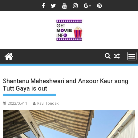
Skip
to
content
Shantanu Maheshwari and Ansoor Kaur song
Tutt Gaya is out
2022/05/11
Ravi Tondak