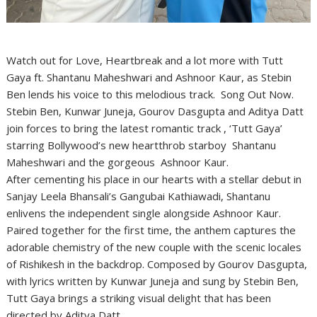
Watch out for Love, Heartbreak and a lot more with Tutt
Gaya ft. Shantanu Maheshwari and Ashnoor Kaur, as Stebin
Ben lends his voice to this melodious track. Song Out Now.
Stebin Ben, Kunwar Juneja, Gourov Dasgupta and Aditya Datt
join forces to bring the latest romantic track , ‘Tutt Gaya’
starring Bollywood’s new heartthrob starboy Shantanu
Maheshwari and the gorgeous Ashnoor Kaur.
After cementing his place in our hearts with a stellar debut in
Sanjay Leela Bhansali’s Gangubai Kathiawadi, Shantanu
enlivens the independent single alongside Ashnoor Kaur.
Paired together for the first time, the anthem captures the
adorable chemistry of the new couple with the scenic locales
of Rishikesh in the backdrop. Composed by Gourov Dasgupta,
with lyrics written by Kunwar Juneja and sung by Stebin Ben,
Tutt Gaya brings a striking visual delight that has been
directed by Aditya Datt.