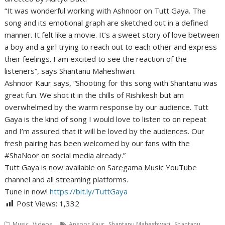
“It was wonderful working with Ashnoor on Tutt Gaya. The
song and its emotional graph are sketched out in a defined
manner. It felt like a movie. It’s a sweet story of love between
a boy and a girl trying to reach out to each other and express
their feelings. I am excited to see the reaction of the
listeners”, says Shantanu Maheshwari.
Ashnoor Kaur says, “Shooting for this song with Shantanu was
great fun. We shot it in the chills of Rishikesh but am
overwhelmed by the warm response by our audience. Tutt
Gaya is the kind of song I would love to listen to on repeat
and I’m assured that it will be loved by the audiences. Our
fresh pairing has been welcomed by our fans with the
#ShaNoor on social media already.”
Tutt Gaya is now available on Saregama Music YouTube
channel and all streaming platforms.
Tune in now!
https://bit.ly/TuttGaya
Post Views:
1,332
,
,
,
Music
Videos
Ansoor Kaur
Shantanu Maheshwari
Shantanu