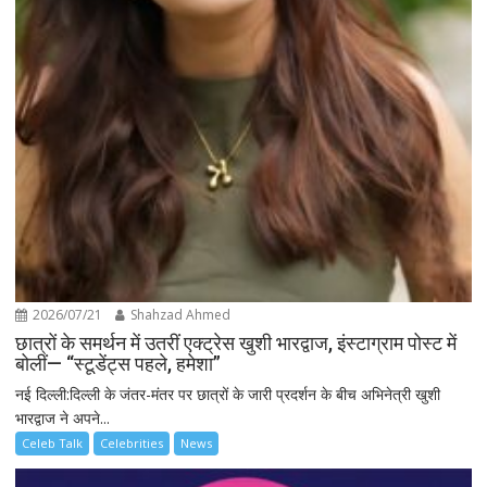
2026/07/21
Shahzad Ahmed
छात्रों के समर्थन में उतरीं एक्ट्रेस खुशी भारद्वाज, इंस्टाग्राम पोस्ट में
बोलीं— “स्टूडेंट्स पहले, हमेशा”
नई दिल्ली:दिल्ली के जंतर-मंतर पर छात्रों के जारी प्रदर्शन के बीच अभिनेत्री खुशी
भारद्वाज ने अपने...
Celeb Talk
Celebrities
News