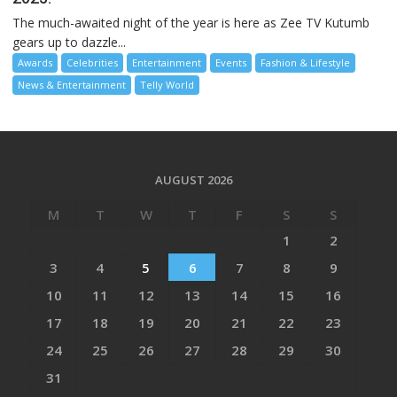
The much-awaited night of the year is here as Zee TV Kutumb
gears up to dazzle...
Awards
Celebrities
Entertainment
Events
Fashion & Lifestyle
News & Entertainment
Telly World
AUGUST 2026
M
T
W
T
F
S
S
1
2
3
4
5
6
7
8
9
10
11
12
13
14
15
16
17
18
19
20
21
22
23
24
25
26
27
28
29
30
31