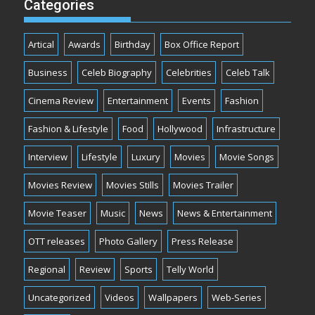
Categories
Artical
Awards
Birthday
Box Office Report
Business
Celeb Biography
Celebrities
Celeb Talk
Cinema Review
Entertainment
Events
Fashion
Fashion & Lifestyle
Food
Hollywood
Infrastructure
Interview
Lifestyle
Luxury
Movies
Movie Songs
Movies Review
Movies Stills
Movies Trailer
Movie Teaser
Music
News
News & Entertainment
OTT releases
Photo Gallery
Press Release
Regional
Review
Sports
Telly World
Uncategorized
Videos
Wallpapers
Web-Series