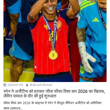
2026/07/20
Shahzad Ahmed
स्पेन ने अर्जेंटीना को हराकर जीता फीफा विश्व कप 2026 का खिताब,
लैमिन यामाल के दौर की हुई शुरुआत
फीफा विश्व कप 2026 के फाइनल में स्पेन ने मौजूदा चैंपियन अर्जेंटीना को अतिरिक्त
समय (एक्स्ट्रा...