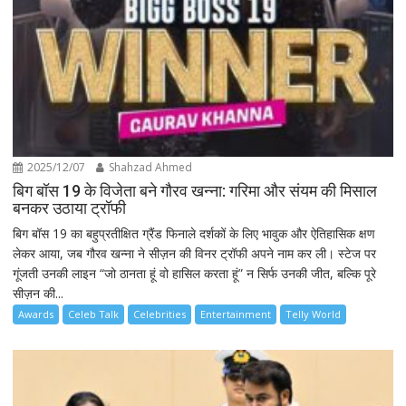
2025/12/07
Shahzad Ahmed
बिग बॉस 19 के विजेता बने गौरव खन्ना: गरिमा और संयम की मिसाल
बनकर उठाया ट्रॉफी
बिग बॉस 19 का बहुप्रतीक्षित ग्रैंड फिनाले दर्शकों के लिए भावुक और ऐतिहासिक क्षण
लेकर आया, जब गौरव खन्ना ने सीज़न की विनर ट्रॉफी अपने नाम कर ली। स्टेज पर
गूंजती उनकी लाइन “जो ठानता हूं वो हासिल करता हूं” न सिर्फ उनकी जीत, बल्कि पूरे
सीज़न की...
Awards
Celeb Talk
Celebrities
Entertainment
Telly World