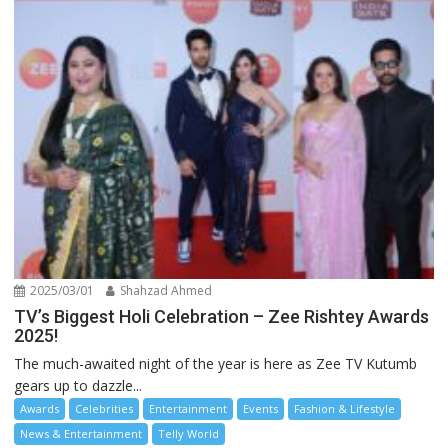
2025/03/01
Shahzad Ahmed
TV’s Biggest Holi Celebration – Zee Rishtey Awards
2025!
The much-awaited night of the year is here as Zee TV Kutumb
gears up to dazzle...
Awards
Celebrities
Entertainment
Events
Fashion & Lifestyle
News & Entertainment
Telly World