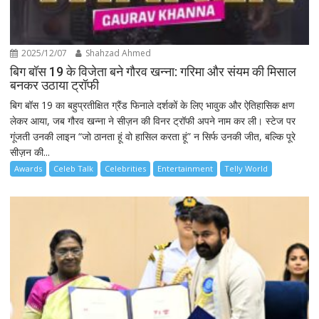
2025/12/07
Shahzad Ahmed
बिग बॉस 19 के विजेता बने गौरव खन्ना: गरिमा और संयम की मिसाल
बनकर उठाया ट्रॉफी
बिग बॉस 19 का बहुप्रतीक्षित ग्रैंड फिनाले दर्शकों के लिए भावुक और ऐतिहासिक क्षण
लेकर आया, जब गौरव खन्ना ने सीज़न की विनर ट्रॉफी अपने नाम कर ली। स्टेज पर
गूंजती उनकी लाइन “जो ठानता हूं वो हासिल करता हूं” न सिर्फ उनकी जीत, बल्कि पूरे
सीज़न की...
Awards
Celeb Talk
Celebrities
Entertainment
Telly World