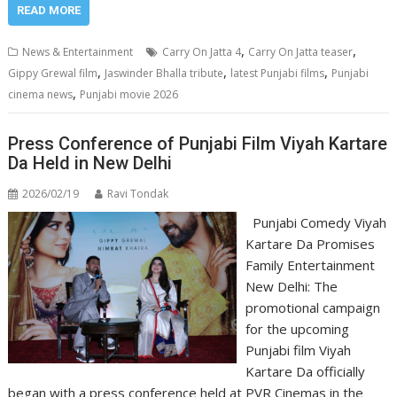
READ MORE
,
,
News & Entertainment
Carry On Jatta 4
Carry On Jatta teaser
,
,
,
Gippy Grewal film
Jaswinder Bhalla tribute
latest Punjabi films
Punjabi
,
cinema news
Punjabi movie 2026
Press Conference of Punjabi Film Viyah Kartare
Da Held in New Delhi
2026/02/19
Ravi Tondak
Punjabi Comedy Viyah
Kartare Da Promises
Family Entertainment
New Delhi: The
promotional campaign
for the upcoming
Punjabi film Viyah
Kartare Da officially
began with a press conference held at PVR Cinemas in the