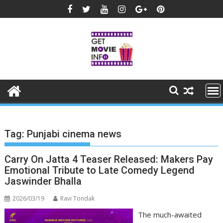
Skip
to
content
Tag:
Punjabi cinema news
Carry On Jatta 4 Teaser Released: Makers Pay
Emotional Tribute to Late Comedy Legend
Jaswinder Bhalla
2026/03/19
Ravi Tondak
The much-awaited