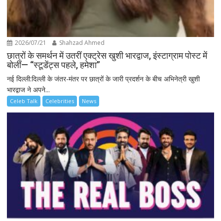
2026/07/21
Shahzad Ahmed
छात्रों के समर्थन में उतरीं एक्ट्रेस खुशी भारद्वाज, इंस्टाग्राम पोस्ट में
बोलीं— “स्टूडेंट्स पहले, हमेशा”
नई दिल्ली:दिल्ली के जंतर-मंतर पर छात्रों के जारी प्रदर्शन के बीच अभिनेत्री खुशी
भारद्वाज ने अपने...
Celeb Talk
Celebrities
News