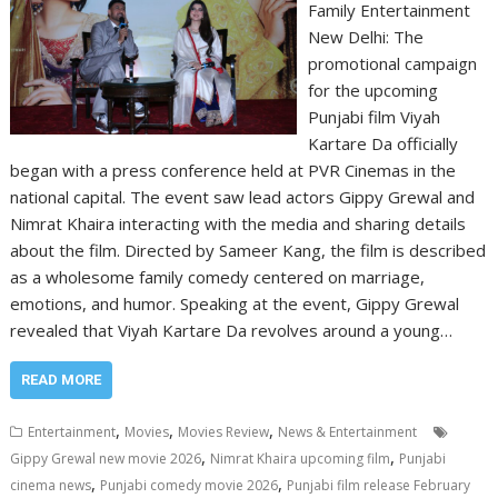
Family Entertainment
New Delhi: The
promotional campaign
for the upcoming
Punjabi film Viyah
Kartare Da officially
began with a press conference held at PVR Cinemas in the
national capital. The event saw lead actors Gippy Grewal and
Nimrat Khaira interacting with the media and sharing details
about the film. Directed by Sameer Kang, the film is described
as a wholesome family comedy centered on marriage,
emotions, and humor. Speaking at the event, Gippy Grewal
revealed that Viyah Kartare Da revolves around a young…
READ MORE
,
,
,
Entertainment
Movies
Movies Review
News & Entertainment
,
,
Gippy Grewal new movie 2026
Nimrat Khaira upcoming film
Punjabi
,
,
cinema news
Punjabi comedy movie 2026
Punjabi film release February