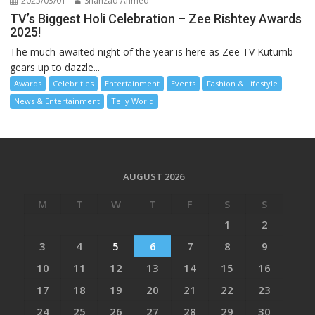
2025/03/01
Shahzad Ahmed
TV’s Biggest Holi Celebration – Zee Rishtey Awards
2025!
The much-awaited night of the year is here as Zee TV Kutumb
gears up to dazzle...
Awards
Celebrities
Entertainment
Events
Fashion & Lifestyle
News & Entertainment
Telly World
AUGUST 2026
M
T
W
T
F
S
S
1
2
3
4
5
6
7
8
9
10
11
12
13
14
15
16
17
18
19
20
21
22
23
24
25
26
27
28
29
30