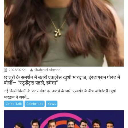
2026/07/21
Shahzad Ahmed
छात्रों के समर्थन में उतरीं एक्ट्रेस खुशी भारद्वाज, इंस्टाग्राम पोस्ट में
बोलीं— “स्टूडेंट्स पहले, हमेशा”
नई दिल्ली:दिल्ली के जंतर-मंतर पर छात्रों के जारी प्रदर्शन के बीच अभिनेत्री खुशी
भारद्वाज ने अपने...
Celeb Talk
Celebrities
News