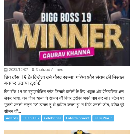
2025/12/07
Shahzad Ahmed
बिग बॉस 19 के विजेता बने गौरव खन्ना: गरिमा और संयम की मिसाल
बनकर उठाया ट्रॉफी
बिग बॉस 19 का बहुप्रतीक्षित ग्रैंड फिनाले दर्शकों के लिए भावुक और ऐतिहासिक क्षण
लेकर आया, जब गौरव खन्ना ने सीज़न की विनर ट्रॉफी अपने नाम कर ली। स्टेज पर
गूंजती उनकी लाइन “जो ठानता हूं वो हासिल करता हूं” न सिर्फ उनकी जीत, बल्कि पूरे
सीज़न की...
Awards
Celeb Talk
Celebrities
Entertainment
Telly World