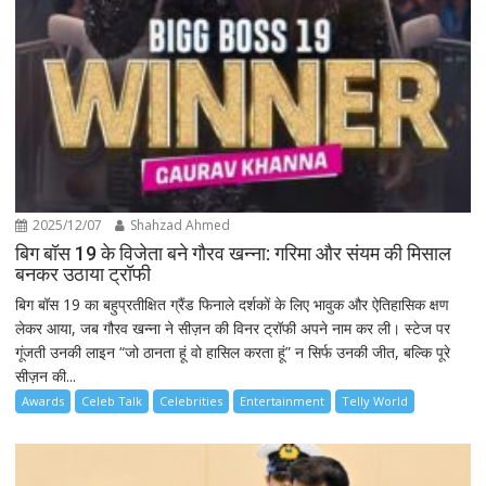
2025/12/07
Shahzad Ahmed
बिग बॉस 19 के विजेता बने गौरव खन्ना: गरिमा और संयम की मिसाल
बनकर उठाया ट्रॉफी
बिग बॉस 19 का बहुप्रतीक्षित ग्रैंड फिनाले दर्शकों के लिए भावुक और ऐतिहासिक क्षण
लेकर आया, जब गौरव खन्ना ने सीज़न की विनर ट्रॉफी अपने नाम कर ली। स्टेज पर
गूंजती उनकी लाइन “जो ठानता हूं वो हासिल करता हूं” न सिर्फ उनकी जीत, बल्कि पूरे
सीज़न की...
Awards
Celeb Talk
Celebrities
Entertainment
Telly World