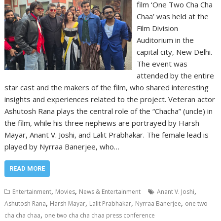
film ‘One Two Cha Cha
Chaa’ was held at the
Film Division
Auditorium in the
capital city, New Delhi.
The event was
attended by the entire
star cast and the makers of the film, who shared interesting
insights and experiences related to the project. Veteran actor
Ashutosh Rana plays the central role of the “Chacha” (uncle) in
the film, while his three nephews are portrayed by Harsh
Mayar, Anant V. Joshi, and Lalit Prabhakar. The female lead is
played by Nyrraa Banerjee, who…
READ MORE
,
,
,
Entertainment
Movies
News & Entertainment
Anant V. Joshi
,
,
,
,
Ashutosh Rana
Harsh Mayar
Lalit Prabhakar
Nyrraa Banerjee
one two
,
cha cha chaa
one two cha cha chaa press conference