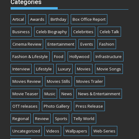
Categories
Artical
Awards
Birthday
Box Office Report
Business
Celeb Biography
Celebrities
Celeb Talk
Cinema Review
Entertainment
Events
Fashion
Fashion & Lifestyle
Food
Hollywood
Infrastructure
Interview
Lifestyle
Luxury
Movies
Movie Songs
Movies Review
Movies Stills
Movies Trailer
Movie Teaser
Music
News
News & Entertainment
OTT releases
Photo Gallery
Press Release
Regional
Review
Sports
Telly World
Uncategorized
Videos
Wallpapers
Web-Series