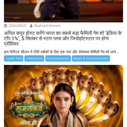
2026/08/07
Shahzad Ahmed
अनिल कपूर होस्ट करेंगे भारत का सबसे बड़ा फैमिली गेम शो ‘इंडिया के
टॉप 1%’, 5 सितंबर से स्टार प्लस और जियोहॉटस्टार पर होगा
प्रीमियर
इस फेस्टिव सीज़न में टीवी दर्शकों के लिए एक नया और रोमांचक फैमिली गेम शो आने...
Celeb Talk
Celebrities
Entertainment
News & Entertainment