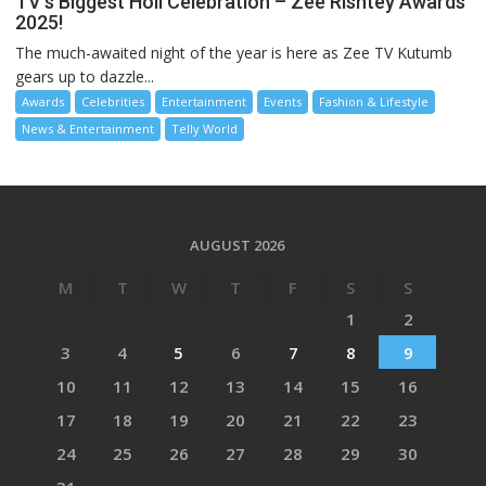
TV’s Biggest Holi Celebration – Zee Rishtey Awards
2025!
The much-awaited night of the year is here as Zee TV Kutumb
gears up to dazzle...
Awards
Celebrities
Entertainment
Events
Fashion & Lifestyle
News & Entertainment
Telly World
AUGUST 2026
M
T
W
T
F
S
S
1
2
3
4
5
6
7
8
9
10
11
12
13
14
15
16
17
18
19
20
21
22
23
24
25
26
27
28
29
30