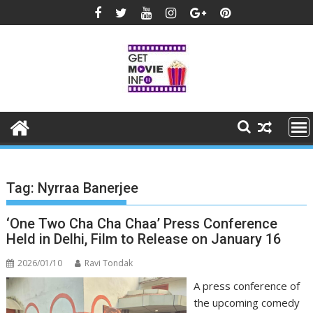
Skip
to
content
Tag:
Nyrraa Banerjee
‘One Two Cha Cha Chaa’ Press Conference
Held in Delhi, Film to Release on January 16
2026/01/10
Ravi Tondak
A press conference of
the upcoming comedy