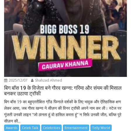
2025/12/07
Shahzad Ahmed
बिग बॉस 19 के विजेता बने गौरव खन्ना: गरिमा और संयम की मिसाल
बनकर उठाया ट्रॉफी
बिग बॉस 19 का बहुप्रतीक्षित ग्रैंड फिनाले दर्शकों के लिए भावुक और ऐतिहासिक क्षण
लेकर आया, जब गौरव खन्ना ने सीज़न की विनर ट्रॉफी अपने नाम कर ली। स्टेज पर
गूंजती उनकी लाइन “जो ठानता हूं वो हासिल करता हूं” न सिर्फ उनकी जीत, बल्कि पूरे
सीज़न की...
Awards
Celeb Talk
Celebrities
Entertainment
Telly World