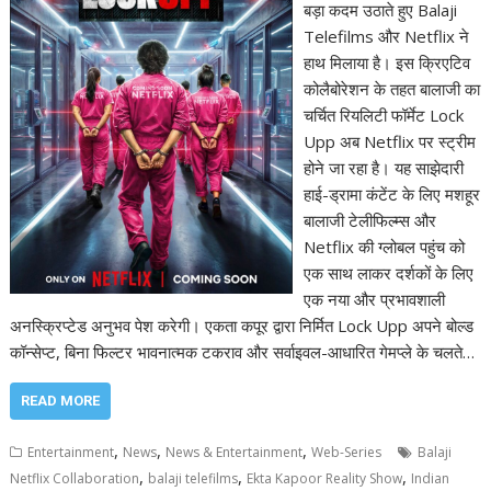
बड़ा कदम उठाते हुए Balaji
Telefilms और Netflix ने
हाथ मिलाया है। इस क्रिएटिव
कोलैबोरेशन के तहत बालाजी का
चर्चित रियलिटी फॉर्मेट Lock
Upp अब Netflix पर स्ट्रीम
होने जा रहा है। यह साझेदारी
हाई-ड्रामा कंटेंट के लिए मशहूर
बालाजी टेलीफिल्म्स और
Netflix की ग्लोबल पहुंच को
एक साथ लाकर दर्शकों के लिए
एक नया और प्रभावशाली
अनस्क्रिप्टेड अनुभव पेश करेगी। एकता कपूर द्वारा निर्मित Lock Upp अपने बोल्ड
कॉन्सेप्ट, बिना फिल्टर भावनात्मक टकराव और सर्वाइवल-आधारित गेमप्ले के चलते…
READ MORE
,
,
,
Entertainment
News
News & Entertainment
Web-Series
Balaji
,
,
,
Netflix Collaboration
balaji telefilms
Ekta Kapoor Reality Show
Indian