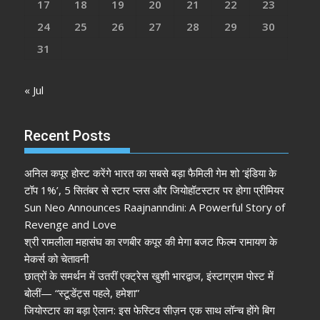
17
18
19
20
21
22
23
24
25
26
27
28
29
30
31
« Jul
Recent Posts
अनिल कपूर होस्ट करेंगे भारत का सबसे बड़ा फैमिली गेम शो ‘इंडिया के
टॉप 1%’, 5 सितंबर से स्टार प्लस और जियोहॉटस्टार पर होगा प्रीमियर
Sun Neo Announces Raajnanndini: A Powerful Story of
Revenge and Love
श्री रामलीला महासंघ का रणबीर कपूर की मेगा बजट फिल्म रामायण के
मेकर्स को चेतावनी
छात्रों के समर्थन में उतरीं एक्ट्रेस खुशी भारद्वाज, इंस्टाग्राम पोस्ट में
बोलीं— “स्टूडेंट्स पहले, हमेशा”
जियोस्टार का बड़ा ऐलान: इस फेस्टिव सीज़न एक साथ लॉन्च होंगे बिग