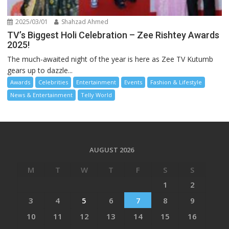
2025/03/01
Shahzad Ahmed
TV’s Biggest Holi Celebration – Zee Rishtey Awards
2025!
The much-awaited night of the year is here as Zee TV Kutumb
gears up to dazzle...
Awards
Celebrities
Entertainment
Events
Fashion & Lifestyle
News & Entertainment
Telly World
AUGUST 2026
M
T
W
T
F
S
S
1
2
3
4
5
6
7
8
9
10
11
12
13
14
15
16