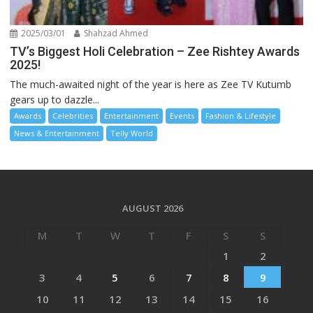
2025/03/01
Shahzad Ahmed
TV’s Biggest Holi Celebration – Zee Rishtey Awards
2025!
The much-awaited night of the year is here as Zee TV Kutumb
gears up to dazzle...
Awards
Celebrities
Entertainment
Events
Fashion & Lifestyle
News & Entertainment
Telly World
AUGUST 2026
M
T
W
T
F
S
S
1
2
3
4
5
6
7
8
9
10
11
12
13
14
15
16