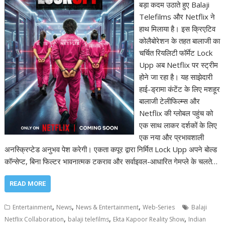
बड़ा कदम उठाते हुए Balaji
Telefilms और Netflix ने
हाथ मिलाया है। इस क्रिएटिव
कोलैबोरेशन के तहत बालाजी का
चर्चित रियलिटी फॉर्मेट Lock
Upp अब Netflix पर स्ट्रीम
होने जा रहा है। यह साझेदारी
हाई-ड्रामा कंटेंट के लिए मशहूर
बालाजी टेलीफिल्म्स और
Netflix की ग्लोबल पहुंच को
एक साथ लाकर दर्शकों के लिए
एक नया और प्रभावशाली
अनस्क्रिप्टेड अनुभव पेश करेगी। एकता कपूर द्वारा निर्मित Lock Upp अपने बोल्ड
कॉन्सेप्ट, बिना फिल्टर भावनात्मक टकराव और सर्वाइवल-आधारित गेमप्ले के चलते…
READ MORE
,
,
,
Entertainment
News
News & Entertainment
Web-Series
Balaji
,
,
,
Netflix Collaboration
balaji telefilms
Ekta Kapoor Reality Show
Indian