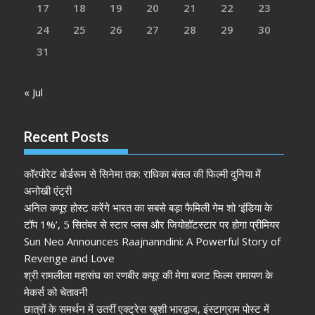
17
18
19
20
21
22
23
24
25
26
27
28
29
30
31
« Jul
Recent Posts
कॉरपोरेट बोर्डरूम से सिनेमा तक: राधिका बंसल की फिल्मी दुनिया में
अनोखी एंट्री
अनिल कपूर होस्ट करेंगे भारत का सबसे बड़ा फैमिली गेम शो ‘इंडिया के
टॉप 1%’, 5 सितंबर से स्टार प्लस और जियोहॉटस्टार पर होगा प्रीमियर
Sun Neo Announces Raajnanndini: A Powerful Story of
Revenge and Love
श्री रामलीला महासंघ का रणबीर कपूर की मेगा बजट फिल्म रामायण के
मेकर्स को चेतावनी
छात्रों के समर्थन में उतरीं एक्ट्रेस खुशी भारद्वाज, इंस्टाग्राम पोस्ट में