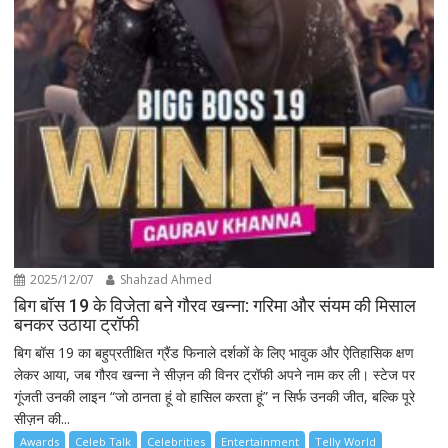
2025/12/07
Shahzad Ahmed
बिग बॉस 19 के विजेता बने गौरव खन्ना: गरिमा और संयम की मिसाल
बनकर उठाया ट्रॉफी
बिग बॉस 19 का बहुप्रतीक्षित ग्रैंड फिनाले दर्शकों के लिए भावुक और ऐतिहासिक क्षण
लेकर आया, जब गौरव खन्ना ने सीज़न की विनर ट्रॉफी अपने नाम कर ली। स्टेज पर
गूंजती उनकी लाइन “जो ठानता हूं वो हासिल करता हूं” न सिर्फ उनकी जीत, बल्कि पूरे
सीज़न की...
Awards
Celeb Talk
Celebrities
Entertainment
Telly World