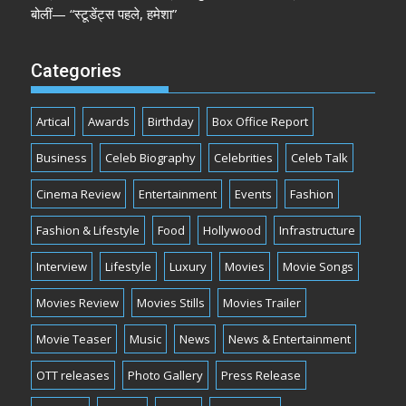
बोलीं— “स्टूडेंट्स पहले, हमेशा”
Categories
Artical
Awards
Birthday
Box Office Report
Business
Celeb Biography
Celebrities
Celeb Talk
Cinema Review
Entertainment
Events
Fashion
Fashion & Lifestyle
Food
Hollywood
Infrastructure
Interview
Lifestyle
Luxury
Movies
Movie Songs
Movies Review
Movies Stills
Movies Trailer
Movie Teaser
Music
News
News & Entertainment
OTT releases
Photo Gallery
Press Release