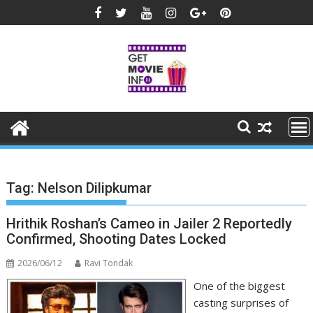
Skip
to
content
Tag:
Nelson Dilipkumar
Hrithik Roshan’s Cameo in Jailer 2 Reportedly
Confirmed, Shooting Dates Locked
2026/06/12
Ravi Tondak
One of the biggest
casting surprises of