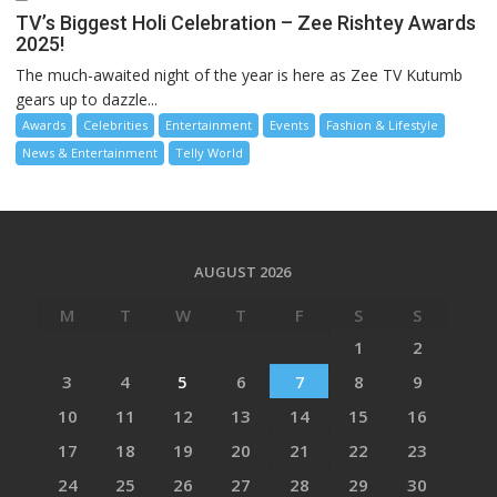
TV’s Biggest Holi Celebration – Zee Rishtey Awards
2025!
The much-awaited night of the year is here as Zee TV Kutumb
gears up to dazzle...
Awards
Celebrities
Entertainment
Events
Fashion & Lifestyle
News & Entertainment
Telly World
AUGUST 2026
M
T
W
T
F
S
S
1
2
3
4
5
6
7
8
9
10
11
12
13
14
15
16
17
18
19
20
21
22
23
24
25
26
27
28
29
30