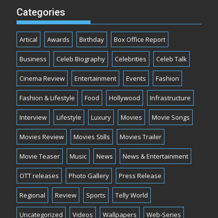
Categories
Artical
Awards
Birthday
Box Office Report
Business
Celeb Biography
Celebrities
Celeb Talk
Cinema Review
Entertainment
Events
Fashion
Fashion & Lifestyle
Food
Hollywood
Infrastructure
Interview
Lifestyle
Luxury
Movies
Movie Songs
Movies Review
Movies Stills
Movies Trailer
Movie Teaser
Music
News
News & Entertainment
OTT releases
Photo Gallery
Press Release
Regional
Review
Sports
Telly World
Uncategorized
Videos
Wallpapers
Web-Series