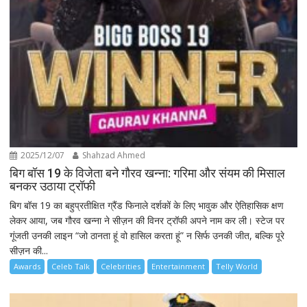
2025/12/07
Shahzad Ahmed
बिग बॉस 19 के विजेता बने गौरव खन्ना: गरिमा और संयम की मिसाल
बनकर उठाया ट्रॉफी
बिग बॉस 19 का बहुप्रतीक्षित ग्रैंड फिनाले दर्शकों के लिए भावुक और ऐतिहासिक क्षण
लेकर आया, जब गौरव खन्ना ने सीज़न की विनर ट्रॉफी अपने नाम कर ली। स्टेज पर
गूंजती उनकी लाइन “जो ठानता हूं वो हासिल करता हूं” न सिर्फ उनकी जीत, बल्कि पूरे
सीज़न की...
Awards
Celeb Talk
Celebrities
Entertainment
Telly World