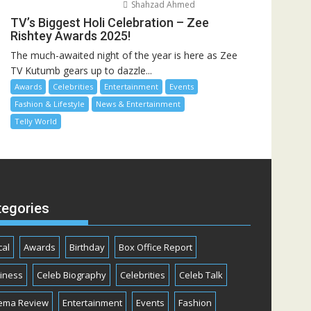
Shahzad Ahmed
TV’s Biggest Holi Celebration – Zee
Rishtey Awards 2025!
The much-awaited night of the year is here as Zee
TV Kutumb gears up to dazzle...
Awards
Celebrities
Entertainment
Events
Fashion & Lifestyle
News & Entertainment
Telly World
tegories
cal
Awards
Birthday
Box Office Report
iness
Celeb Biography
Celebrities
Celeb Talk
ema Review
Entertainment
Events
Fashion