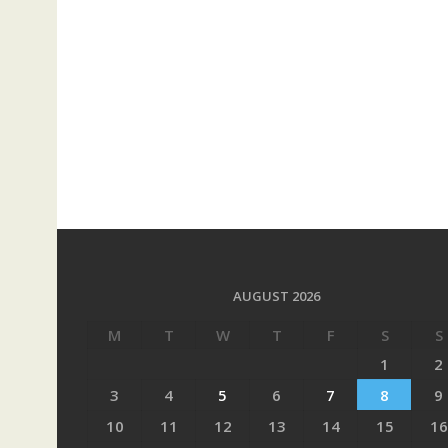
AUGUST 2026
M
T
W
T
F
S
S
1
2
3
4
5
6
7
8
9
10
11
12
13
14
15
16