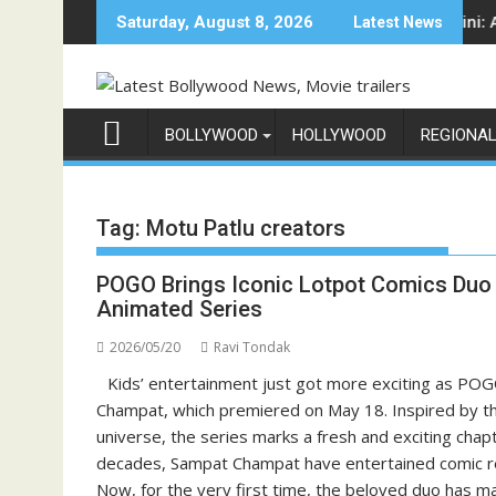
Skip
म शो 'इंडिया के टॉप 1%', 5 सितंबर से स्टार प्लस और जियोहॉटस्टार पर होगा प्रीमियर
Sun Neo Announces Raajnanndini: A Powerful
Saturday, August 8, 2026
Latest News
to
content
BOLLYWOOD
HOLLYWOOD
REGIONA
Tag:
Motu Patlu creators
POGO Brings Iconic Lotpot Comics Duo 
Animated Series
2026/05/20
Ravi Tondak
Kids’ entertainment just got more exciting as POG
Champat, which premiered on May 18. Inspired by t
universe, the series marks a fresh and exciting chapt
decades, Sampat Champat have entertained comic rea
Now, for the very first time, the beloved duo has m