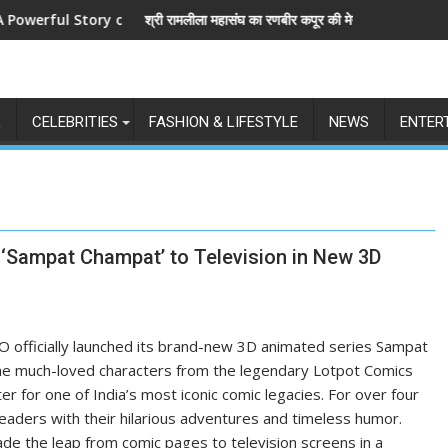
 Story of Revenge and Love
श्री रामलीला महासंघ का रणबीर कपूर की मेगा बजट फिल्म रामायण के मेकर्स 
L
CELEBRITIES
FASHION & LIFESTYLE
NEWS
ENTER
‘Sampat Champat’ to Television in New 3D
O officially launched its brand-new 3D animated series Sampat
he much-loved characters from the legendary Lotpot Comics
er for one of India’s most iconic comic legacies. For over four
ders with their hilarious adventures and timeless humor.
ade the leap from comic pages to television screens in a