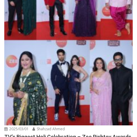
2025/03/01
Shahzad Ahmed
TV’s Biggest Holi Celebration – Zee Rishtey Awards