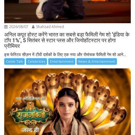
2026/08/07
Shahzad Ahmed
अनिल कपूर होस्ट करेंगे भारत का सबसे बड़ा फैमिली गेम शो ‘इंडिया के
टॉप 1%’, 5 सितंबर से स्टार प्लस और जियोहॉटस्टार पर होगा
प्रीमियर
इस फेस्टिव सीज़न में टीवी दर्शकों के लिए एक नया और रोमांचक फैमिली गेम शो आने...
Celeb Talk
Celebrities
Entertainment
News & Entertainment