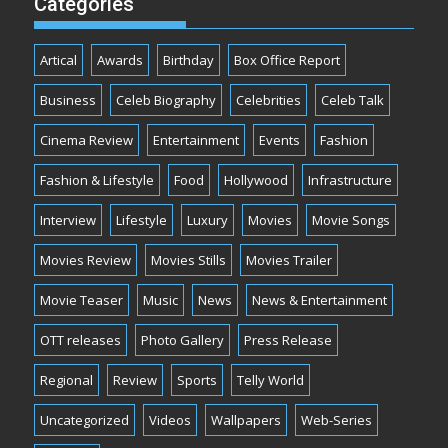
Categories
Artical
Awards
Birthday
Box Office Report
Business
Celeb Biography
Celebrities
Celeb Talk
Cinema Review
Entertainment
Events
Fashion
Fashion & Lifestyle
Food
Hollywood
Infrastructure
Interview
Lifestyle
Luxury
Movies
Movie Songs
Movies Review
Movies Stills
Movies Trailer
Movie Teaser
Music
News
News & Entertainment
OTT releases
Photo Gallery
Press Release
Regional
Review
Sports
Telly World
Uncategorized
Videos
Wallpapers
Web-Series