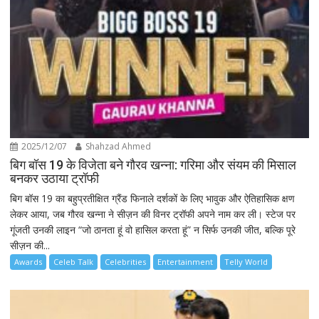
2025/12/07
Shahzad Ahmed
बिग बॉस 19 के विजेता बने गौरव खन्ना: गरिमा और संयम की मिसाल
बनकर उठाया ट्रॉफी
बिग बॉस 19 का बहुप्रतीक्षित ग्रैंड फिनाले दर्शकों के लिए भावुक और ऐतिहासिक क्षण
लेकर आया, जब गौरव खन्ना ने सीज़न की विनर ट्रॉफी अपने नाम कर ली। स्टेज पर
गूंजती उनकी लाइन “जो ठानता हूं वो हासिल करता हूं” न सिर्फ उनकी जीत, बल्कि पूरे
सीज़न की...
Awards
Celeb Talk
Celebrities
Entertainment
Telly World