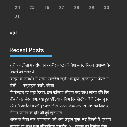
24
25
26
27
28
29
30
31
« Jul
Recent Posts
श्री रामलीला महासंघ का रणबीर कपूर की मेगा बजट फिल्म रामायण के
मेकर्स को चेतावनी
छात्रों के समर्थन में उतरीं एक्ट्रेस खुशी भारद्वाज, इंस्टाग्राम पोस्ट में
बोलीं— “स्टूडेंट्स पहले, हमेशा”
जियोस्टार का बड़ा ऐलान: इस फेस्टिव सीज़न एक साथ लॉन्च होंगे बिग
बॉस के 6 संस्करण, पेश हुई ‘इंडियाज़ बिग्ग रियलिटी’ कॉफी टेबल बुक
स्पेन ने अर्जेंटीना को हराकर जीता फीफा विश्व कप 2026 का खिताब,
लैमिन यामाल के दौर की हुई शुरुआत
भारत से विश्व तक ‘रामायणम्’ की भव्य उड़ान शुरू: नई दिल्ली में ‘प्रथम
संकल्प’ के साथ हुआ ऐतिहासिक शुभारंभ, 24 जुलाई को रिलीज होगा