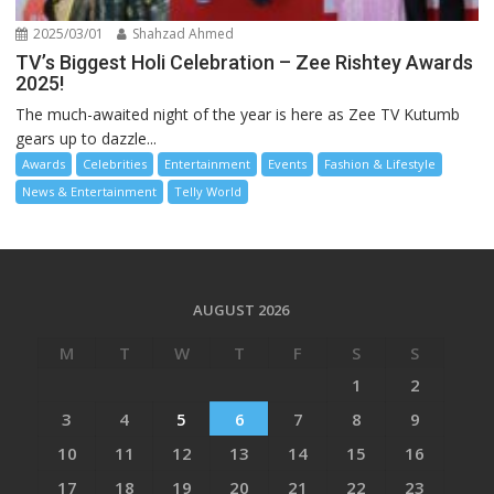
2025/03/01
Shahzad Ahmed
TV’s Biggest Holi Celebration – Zee Rishtey Awards
2025!
The much-awaited night of the year is here as Zee TV Kutumb
gears up to dazzle...
Awards
Celebrities
Entertainment
Events
Fashion & Lifestyle
News & Entertainment
Telly World
AUGUST 2026
M
T
W
T
F
S
S
1
2
3
4
5
6
7
8
9
10
11
12
13
14
15
16
17
18
19
20
21
22
23