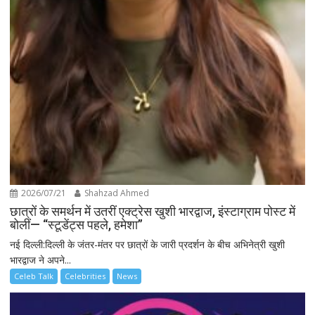
2026/07/21
Shahzad Ahmed
छात्रों के समर्थन में उतरीं एक्ट्रेस खुशी भारद्वाज, इंस्टाग्राम पोस्ट में
बोलीं— “स्टूडेंट्स पहले, हमेशा”
नई दिल्ली:दिल्ली के जंतर-मंतर पर छात्रों के जारी प्रदर्शन के बीच अभिनेत्री खुशी
भारद्वाज ने अपने...
Celeb Talk
Celebrities
News