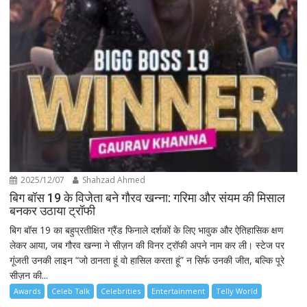
2025/12/07
Shahzad Ahmed
बिग बॉस 19 के विजेता बने गौरव खन्ना: गरिमा और संयम की मिसाल
बनकर उठाया ट्रॉफी
बिग बॉस 19 का बहुप्रतीक्षित ग्रैंड फिनाले दर्शकों के लिए भावुक और ऐतिहासिक क्षण
लेकर आया, जब गौरव खन्ना ने सीज़न की विनर ट्रॉफी अपने नाम कर ली। स्टेज पर
गूंजती उनकी लाइन “जो ठानता हूं वो हासिल करता हूं” न सिर्फ उनकी जीत, बल्कि पूरे
सीज़न की...
Awards
Celeb Talk
Celebrities
Entertainment
Telly World