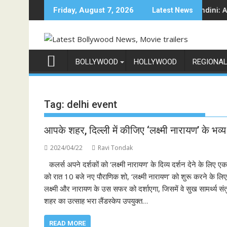
Skip
म शो 'इंडिया के टॉप 1%', 5 सितंबर से स्टार प्लस और जियोहॉटस्टार पर होगा प्रीमियर
Sun Neo Announces Raajnanndini: A Powerful
Friday, August 7, 2026
Latest News
to
content
BOLLYWOOD
HOLLYWOOD
REGIONA
Tag:
delhi event
आपके शहर, दिल्ली में कीजिए ‘लक्ष्मी नारायण’ के भव्य
2024/04/22
Ravi Tondak
कलर्स अपने दर्शकों को ‘लक्ष्मी नारायण’ के दिव्य दर्शन देने के ल
को रात 10 बजे नए पौराणिक शो, ‘लक्ष्मी नारायण’ को शुरू करने के लिए 
लक्ष्मी और नारायण के उस सफर को दर्शाएगा, जिसमें वे सुख सामर्थ्य सं
शहर का उत्साह भरा लैंडस्केप उपयुक्त…
READ MORE