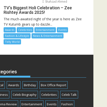
Shahzad Ahmed
TV’s Biggest Holi Celebration – Zee
Rishtey Awards 2025!
The much-awaited night of the year is here as Zee
TV Kutumb gears up to dazzle...
Awards
Celebrities
Entertainment
Events
Fashion & Lifestyle
News & Entertainment
Telly World
tegories
cal
Awards
Birthday
Box Office Report
iness
Celeb Biography
Celebrities
Celeb Talk
ema Review
Entertainment
Events
Fashion