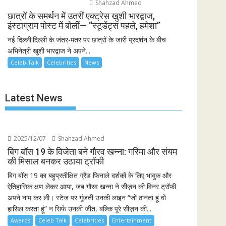
Shahzad Ahmed
छात्रों के समर्थन में उतरीं एक्ट्रेस खुशी भारद्वाज,
इंस्टाग्राम पोस्ट में बोलीं— “स्टूडेंट्स पहले, हमेशा”
नई दिल्ली:दिल्ली के जंतर-मंतर पर छात्रों के जारी प्रदर्शन के बीच
अभिनेत्री खुशी भारद्वाज ने अपने...
Celeb Talk
Celebrities
News
Latest News
2025/12/07
Shahzad Ahmed
बिग बॉस 19 के विजेता बने गौरव खन्ना: गरिमा और संयम
की मिसाल बनकर उठाया ट्रॉफी
बिग बॉस 19 का बहुप्रतीक्षित ग्रैंड फिनाले दर्शकों के लिए भावुक और
ऐतिहासिक क्षण लेकर आया, जब गौरव खन्ना ने सीज़न की विनर ट्रॉफी
अपने नाम कर ली। स्टेज पर गूंजती उनकी लाइन “जो ठानता हूं वो
हासिल करता हूं” न सिर्फ उनकी जीत, बल्कि पूरे सीज़न की...
Awards
Celeb Talk
Celebrities
Entertainment