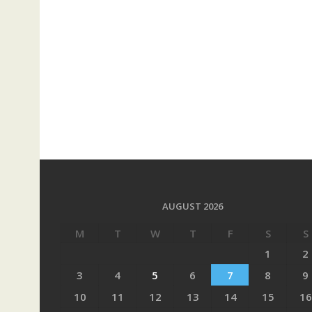
AUGUST 2026
M
T
W
T
F
S
S
1
2
3
4
5
6
7
8
9
10
11
12
13
14
15
16