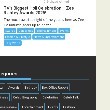
Shahzad Ahmed
TV’s Biggest Holi Celebration – Zee
Rishtey Awards 2025!
The much-awaited night of the year is here as Zee
TV Kutumb gears up to dazzle...
Awards
Celebrities
Entertainment
Events
Fashion & Lifestyle
News & Entertainment
Telly World
tegories
cal
Awards
Birthday
Box Office Report
iness
Celeb Biography
Celebrities
Celeb Talk
ema Review
Entertainment
Events
Fashion