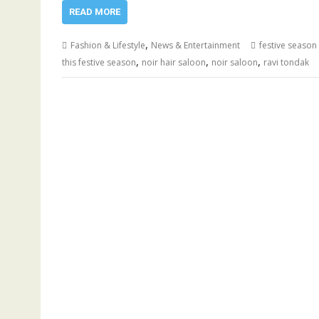
READ MORE
,
Fashion & Lifestyle
News & Entertainment
festive season 
,
,
,
this festive season
noir hair saloon
noir saloon
ravi tondak