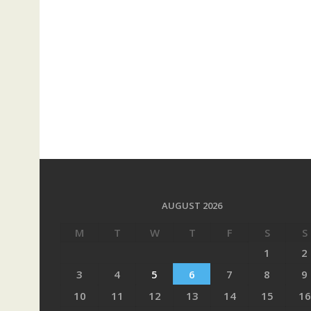
AUGUST 2026
M
T
W
T
F
S
S
1
2
3
4
5
6
7
8
9
10
11
12
13
14
15
16