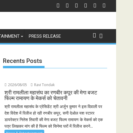
के 6 संस्करण, पेश हुई 'इंडियाज़ बिग्ग रियलिटी' कॉफी टेबल बुक
स्पेन ने अर्जेंटीना को हराकर जीता फीफा विश्व कप 2026 का खिताब, लैमिन यामाल क
भार
TAINMENT
PRESS RELEASE
Recents Posts
2026/08/05
Ravi Tondak
श्री रामलीला महासंघ का रणबीर कपूर की मेगा बजट
फिल्म रामायण के मेकर्स को चेतावनी
श्री रामलीला महासंघ के प्रेसिडेंट श्री अर्जुन कुमार ने इस दिवाली पर
देश विदेश में रिलीज हो रही रणबीर कपूर, सनी देओल यश स्टारर
डायरेक्टर नितेश तिवारी की मेगा बजट फिल्म रामायण के मेकर्स को एक
पत्र लिखकर मांग की है फिल्म को सिनेमा घरों में रिलीज करने...
News & Entertainment