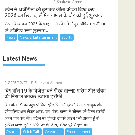
Shahzad Ahmed
स्पेन ने अर्जेंटीना को हराकर जीता फीफा विश्व कप
2026 का खिताब, लैमिन यामाल के दौर की हुई शुरुआत
फीफा विश्व कप 2026 के फाइनल में स्पेन ने मौजूदा चैंपियन अर्जेंटीना
को अतिरिक्त समय (एक्स्ट्रा...
News
News & Entertainment
Sports
Latest News
2025/12/07
Shahzad Ahmed
बिग बॉस 19 के विजेता बने गौरव खन्ना: गरिमा और संयम
की मिसाल बनकर उठाया ट्रॉफी
बिग बॉस 19 का बहुप्रतीक्षित ग्रैंड फिनाले दर्शकों के लिए भावुक और
ऐतिहासिक क्षण लेकर आया, जब गौरव खन्ना ने सीज़न की विनर ट्रॉफी
अपने नाम कर ली। स्टेज पर गूंजती उनकी लाइन “जो ठानता हूं वो
हासिल करता हूं” न सिर्फ उनकी जीत, बल्कि पूरे सीज़न की...
Awards
Celeb Talk
Celebrities
Entertainment