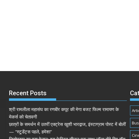
Recent Posts
Ca
श्री रामलीला महासंघ का रणबीर कपूर की मेगा बजट फिल्म रामायण के
Arti
मेकर्स को चेतावनी
Bus
छात्रों के समर्थन में उतरीं एक्ट्रेस खुशी भारद्वाज, इंस्टाग्राम पोस्ट में बोलीं
— “स्टूडेंट्स पहले, हमेशा”
Cin