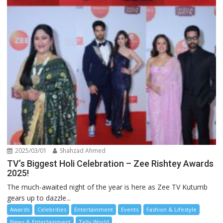
2025/03/01
Shahzad Ahmed
TV’s Biggest Holi Celebration – Zee Rishtey Awards
2025!
The much-awaited night of the year is here as Zee TV Kutumb
gears up to dazzle...
Awards
Celebrities
Entertainment
Events
Fashion & Lifestyle
News & Entertainment
Telly World