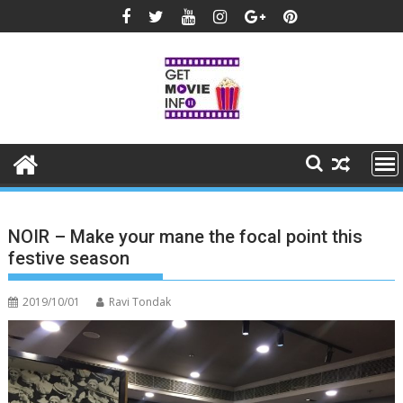
Skip
to
content
NOIR – Make your mane the focal point this
festive season
2019/10/01
Ravi Tondak