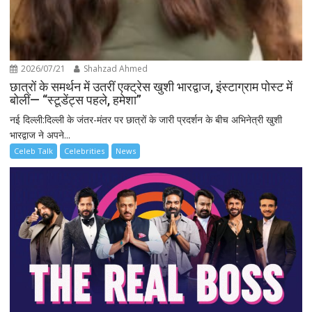
2026/07/21
Shahzad Ahmed
छात्रों के समर्थन में उतरीं एक्ट्रेस खुशी भारद्वाज, इंस्टाग्राम पोस्ट में
बोलीं— “स्टूडेंट्स पहले, हमेशा”
नई दिल्ली:दिल्ली के जंतर-मंतर पर छात्रों के जारी प्रदर्शन के बीच अभिनेत्री खुशी
भारद्वाज ने अपने...
Celeb Talk
Celebrities
News