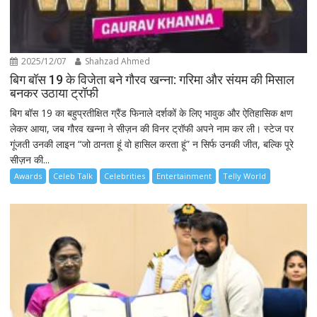
2025/12/07
Shahzad Ahmed
बिग बॉस 19 के विजेता बने गौरव खन्ना: गरिमा और संयम की मिसाल
बनकर उठाया ट्रॉफी
बिग बॉस 19 का बहुप्रतीक्षित ग्रैंड फिनाले दर्शकों के लिए भावुक और ऐतिहासिक क्षण
लेकर आया, जब गौरव खन्ना ने सीज़न की विनर ट्रॉफी अपने नाम कर ली। स्टेज पर
गूंजती उनकी लाइन “जो ठानता हूं वो हासिल करता हूं” न सिर्फ उनकी जीत, बल्कि पूरे
सीज़न की...
Awards
Celeb Talk
Celebrities
Entertainment
Telly World