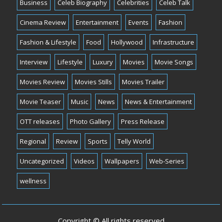
Business
Celeb Biography
Celebrities
Celeb Talk
Cinema Review
Entertainment
Events
Fashion
Fashion & Lifestyle
Food
Hollywood
Infrastructure
Interview
Lifestyle
Luxury
Movies
Movie Songs
Movies Review
Movies Stills
Movies Trailer
Movie Teaser
Music
News
News & Entertainment
OTT releases
Photo Gallery
Press Release
Regional
Review
Sports
Telly World
Uncategorized
Videos
Wallpapers
Web-Series
wellness
Copyright © All rights reserved