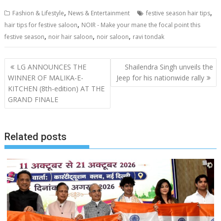
,
,
Fashion & Lifestyle
News & Entertainment
festive season hair tips
,
hair tips for festive saloon
NOIR - Make your mane the focal point this
,
,
,
festive season
noir hair saloon
noir saloon
ravi tondak
Post
LG ANNOUNCES THE
Shailendra Singh unveils the
navigation
WINNER OF MALIKA-E-
Jeep for his nationwide rally
KITCHEN (8th-edition) AT THE
GRAND FINALE
Related posts