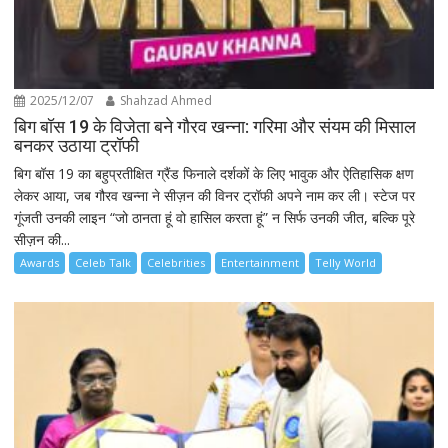
2025/12/07
Shahzad Ahmed
बिग बॉस 19 के विजेता बने गौरव खन्ना: गरिमा और संयम की मिसाल
बनकर उठाया ट्रॉफी
बिग बॉस 19 का बहुप्रतीक्षित ग्रैंड फिनाले दर्शकों के लिए भावुक और ऐतिहासिक क्षण
लेकर आया, जब गौरव खन्ना ने सीज़न की विनर ट्रॉफी अपने नाम कर ली। स्टेज पर
गूंजती उनकी लाइन “जो ठानता हूं वो हासिल करता हूं” न सिर्फ उनकी जीत, बल्कि पूरे
सीज़न की...
Awards
Celeb Talk
Celebrities
Entertainment
Telly World