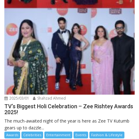
2025/03/01
Shahzad Ahmed
TV’s Biggest Holi Celebration – Zee Rishtey Awards
2025!
The much-awaited night of the year is here as Zee TV Kutumb
gears up to dazzle...
Awards
Celebrities
Entertainment
Events
Fashion & Lifestyle