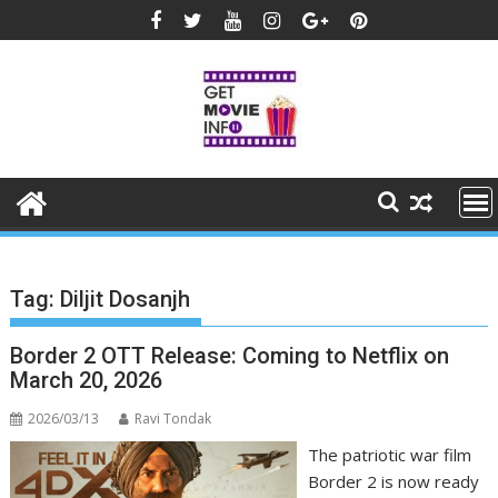
Skip
to
content
Tag:
Diljit Dosanjh
Border 2 OTT Release: Coming to Netflix on
March 20, 2026
2026/03/13
Ravi Tondak
The patriotic war film
Border 2 is now ready