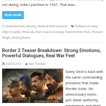
set during India’s partition in 1947. That was…
READ MORE
,
,
,
Entertainment
Movies
News & Entertainment
bollywood news
,
,
,
,
Diljit Dosanjh
imtiaz ali
Main Vaapas Aaunga
Naseeruddin Shah
Sharvari
,
Wagh
Vedang Raina
Border 2 Teaser Breakdown: Strong Emotions,
Powerful Dialogues, Real War Feel
2025/12/16
Ravi Tondak
Sunny Deol is back with
the same commanding
presence that made
Border iconic. No
unnecessary noise,
just sheer authority,
experience, and deep-