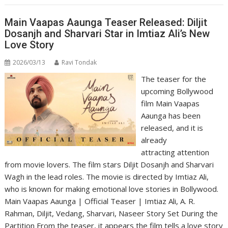
Main Vaapas Aaunga Teaser Released: Diljit
Dosanjh and Sharvari Star in Imtiaz Ali’s New
Love Story
2026/03/13
Ravi Tondak
The teaser for the
upcoming Bollywood
film Main Vaapas
Aaunga has been
released, and it is
already
attracting attention
from movie lovers. The film stars Diljit Dosanjh and Sharvari
Wagh in the lead roles. The movie is directed by Imtiaz Ali,
who is known for making emotional love stories in Bollywood.
Main Vaapas Aaunga | Official Teaser | Imtiaz Ali, A. R.
Rahman, Diljit, Vedang, Sharvari, Naseer Story Set During the
Partition From the teaser, it appears the film tells a love story