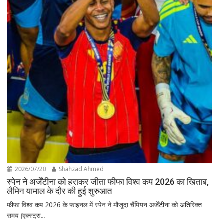
2026/07/20
Shahzad Ahmed
स्पेन ने अर्जेंटीना को हराकर जीता फीफा विश्व कप 2026 का खिताब,
लैमिन यामाल के दौर की हुई शुरुआत
फीफा विश्व कप 2026 के फाइनल में स्पेन ने मौजूदा चैंपियन अर्जेंटीना को अतिरिक्त
समय (एक्स्ट्रा...