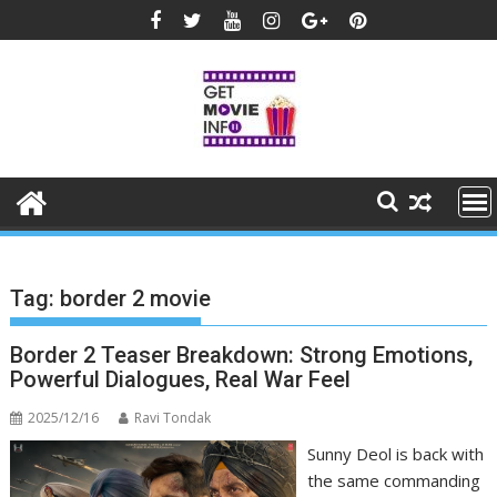
Skip
to
content
Tag:
border 2 movie
Border 2 Teaser Breakdown: Strong Emotions,
Powerful Dialogues, Real War Feel
2025/12/16
Ravi Tondak
Sunny Deol is back with
the same commanding