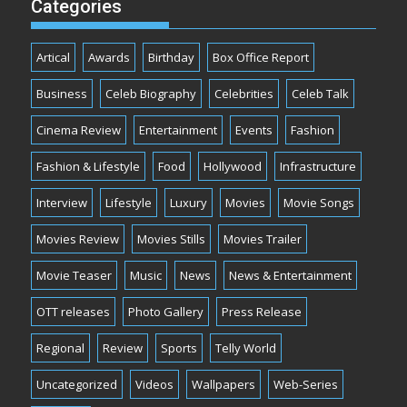
Categories
Artical
Awards
Birthday
Box Office Report
Business
Celeb Biography
Celebrities
Celeb Talk
Cinema Review
Entertainment
Events
Fashion
Fashion & Lifestyle
Food
Hollywood
Infrastructure
Interview
Lifestyle
Luxury
Movies
Movie Songs
Movies Review
Movies Stills
Movies Trailer
Movie Teaser
Music
News
News & Entertainment
OTT releases
Photo Gallery
Press Release
Regional
Review
Sports
Telly World
Uncategorized
Videos
Wallpapers
Web-Series