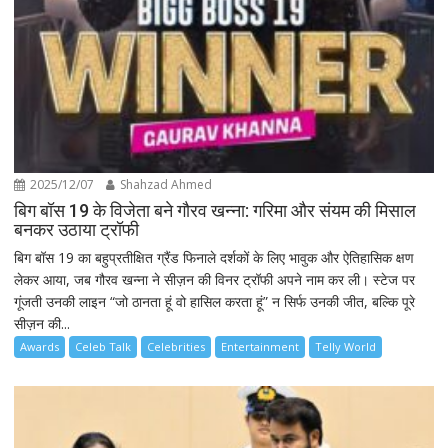
2025/12/07
Shahzad Ahmed
बिग बॉस 19 के विजेता बने गौरव खन्ना: गरिमा और संयम की मिसाल
बनकर उठाया ट्रॉफी
बिग बॉस 19 का बहुप्रतीक्षित ग्रैंड फिनाले दर्शकों के लिए भावुक और ऐतिहासिक क्षण
लेकर आया, जब गौरव खन्ना ने सीज़न की विनर ट्रॉफी अपने नाम कर ली। स्टेज पर
गूंजती उनकी लाइन “जो ठानता हूं वो हासिल करता हूं” न सिर्फ उनकी जीत, बल्कि पूरे
सीज़न की...
Awards
Celeb Talk
Celebrities
Entertainment
Telly World