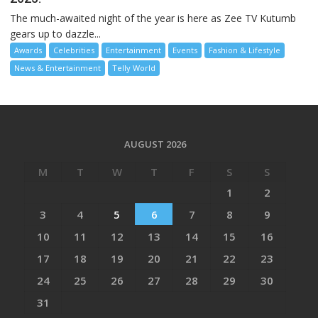
The much-awaited night of the year is here as Zee TV Kutumb
gears up to dazzle...
Awards
Celebrities
Entertainment
Events
Fashion & Lifestyle
News & Entertainment
Telly World
AUGUST 2026
M
T
W
T
F
S
S
1
2
3
4
5
6
7
8
9
10
11
12
13
14
15
16
17
18
19
20
21
22
23
24
25
26
27
28
29
30
31