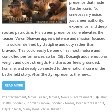
presence that made
Border iconic. No
unnecessary noise,
just sheer authority,
experience, and deep-
rooted patriotism. His screen presence alone elevates the
teaser. Varun Dhawan appears intense and mission-focused
— a soldier defined by discipline and duty rather than
bravado. This could easily be one of his most mature and
controlled performances so far. Diljit Dosanjh adds emotional
weight and quiet strength. His character feels grounded,
humane, and deeply connected to the emotional core of the
battlefield story. Ahan Shetty represents the new…
READ MORE
,
,
,
Entertainment
Movie Teaser
Movies
News & Entertainment
ahan
,
,
,
,
,
shetty
border 2
border 2 movie
border 2 teaser
border 2 teaser out
,
,
Diljit Dosanjh
Sunny Deol
Varun Dhawan