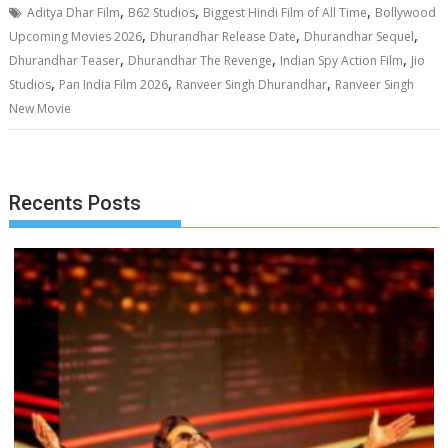
,
,
,
Aditya Dhar Film
B62 Studios
Biggest Hindi Film of All Time
Bollywood
,
,
,
Upcoming Movies 2026
Dhurandhar Release Date
Dhurandhar Sequel
,
,
,
Dhurandhar Teaser
Dhurandhar The Revenge
Indian Spy Action Film
Jio
,
,
,
Studios
Pan India Film 2026
Ranveer Singh Dhurandhar
Ranveer Singh
New Movie
Recents Posts