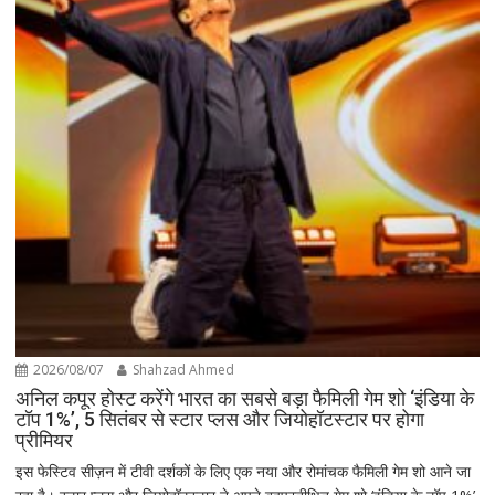
2026/08/07
Shahzad Ahmed
अनिल कपूर होस्ट करेंगे भारत का सबसे बड़ा फैमिली गेम शो ‘इंडिया के
टॉप 1%’, 5 सितंबर से स्टार प्लस और जियोहॉटस्टार पर होगा
प्रीमियर
इस फेस्टिव सीज़न में टीवी दर्शकों के लिए एक नया और रोमांचक फैमिली गेम शो आने जा