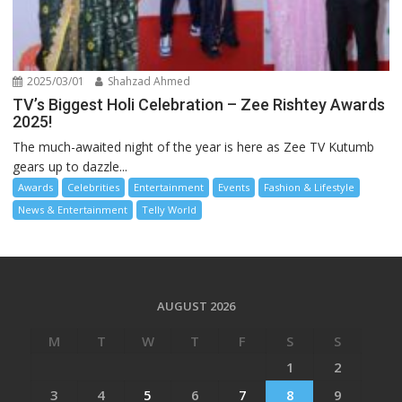
2025/03/01
Shahzad Ahmed
TV’s Biggest Holi Celebration – Zee Rishtey Awards
2025!
The much-awaited night of the year is here as Zee TV Kutumb
gears up to dazzle...
Awards
Celebrities
Entertainment
Events
Fashion & Lifestyle
News & Entertainment
Telly World
AUGUST 2026
M
T
W
T
F
S
S
1
2
3
4
5
6
7
8
9