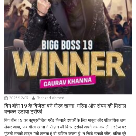
2025/12/07
Shahzad Ahmed
बिग बॉस 19 के विजेता बने गौरव खन्ना: गरिमा और संयम की मिसाल
बनकर उठाया ट्रॉफी
बिग बॉस 19 का बहुप्रतीक्षित ग्रैंड फिनाले दर्शकों के लिए भावुक और ऐतिहासिक क्षण
लेकर आया, जब गौरव खन्ना ने सीज़न की विनर ट्रॉफी अपने नाम कर ली। स्टेज पर
गूंजती उनकी लाइन “जो ठानता हूं वो हासिल करता हूं” न सिर्फ उनकी जीत, बल्कि पूरे