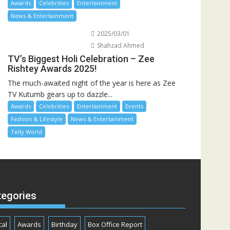
Awards
Celebrities
Entertainment
News & Entertainment
2025/03/01
Shahzad Ahmed
TV’s Biggest Holi Celebration – Zee
Rishtey Awards 2025!
The much-awaited night of the year is here as Zee
TV Kutumb gears up to dazzle...
Awards
Celebrities
Entertainment
Events
Fashion & Lifestyle
News & Entertainment
Telly World
tegories
cal
Awards
Birthday
Box Office Report