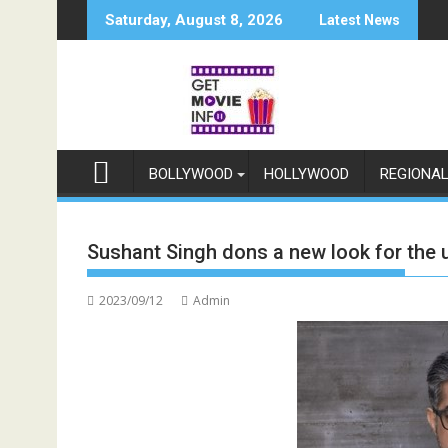
Skip
Saturday, August 8, 2026
Latest News
to
content
BOLLYWOOD
HOLLYWOOD
REGIONA
Sushant Singh dons a new look for the
2023/09/12
Admin