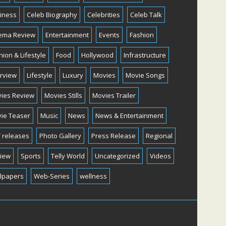
iness
Celeb Biography
Celebrities
Celeb Talk
ema Review
Entertainment
Events
Fashion
hion & Lifestyle
Food
Hollywood
Infrastructure
erview
Lifestyle
Luxury
Movies
Movie Songs
ies Review
Movies Stills
Movies Trailer
ie Teaser
Music
News
News & Entertainment
 releases
Photo Gallery
Press Release
Regional
iew
Sports
Telly World
Uncategorized
Videos
lpapers
Web-Series
wellness