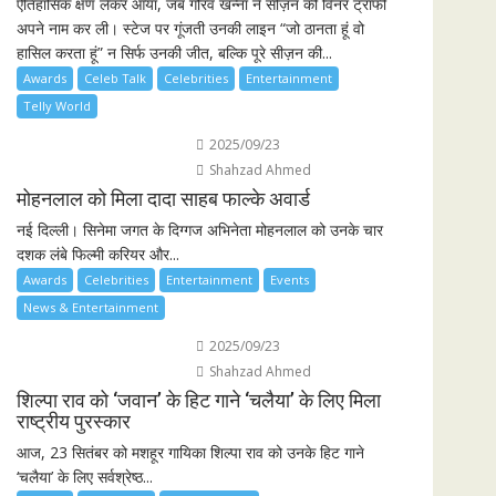
ऐतिहासिक क्षण लेकर आया, जब गौरव खन्ना ने सीज़न की विनर ट्रॉफी
अपने नाम कर ली। स्टेज पर गूंजती उनकी लाइन “जो ठानता हूं वो
हासिल करता हूं” न सिर्फ उनकी जीत, बल्कि पूरे सीज़न की...
Awards
Celeb Talk
Celebrities
Entertainment
Telly World
2025/09/23
Shahzad Ahmed
मोहनलाल को मिला दादा साहब फाल्के अवार्ड
नई दिल्ली। सिनेमा जगत के दिग्गज अभिनेता मोहनलाल को उनके चार
दशक लंबे फिल्मी करियर और...
Awards
Celebrities
Entertainment
Events
News & Entertainment
2025/09/23
Shahzad Ahmed
शिल्पा राव को ‘जवान’ के हिट गाने ‘चलैया’ के लिए मिला
राष्ट्रीय पुरस्कार
आज, 23 सितंबर को मशहूर गायिका शिल्पा राव को उनके हिट गाने
‘चलैया’ के लिए सर्वश्रेष्ठ...