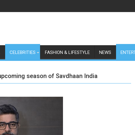
L
CELEBRITIES
FASHION & LIFESTYLE
NEWS
ENTER
 upcoming season of Savdhaan India