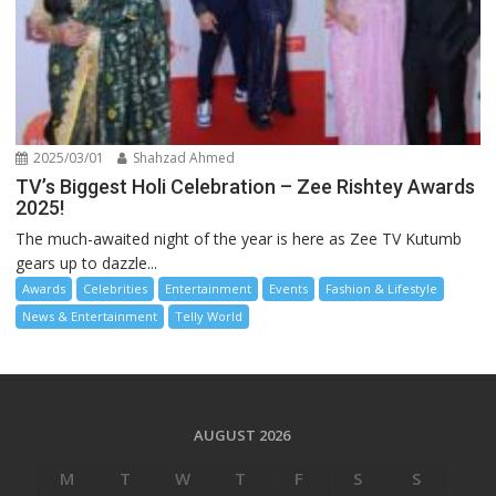
2025/03/01
Shahzad Ahmed
TV’s Biggest Holi Celebration – Zee Rishtey Awards
2025!
The much-awaited night of the year is here as Zee TV Kutumb
gears up to dazzle...
Awards
Celebrities
Entertainment
Events
Fashion & Lifestyle
News & Entertainment
Telly World
AUGUST 2026
M
T
W
T
F
S
S