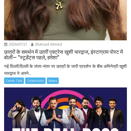
2026/07/21
Shahzad Ahmed
छात्रों के समर्थन में उतरीं एक्ट्रेस खुशी भारद्वाज, इंस्टाग्राम पोस्ट में
बोलीं— “स्टूडेंट्स पहले, हमेशा”
नई दिल्ली:दिल्ली के जंतर-मंतर पर छात्रों के जारी प्रदर्शन के बीच अभिनेत्री खुशी
भारद्वाज ने अपने...
Celeb Talk
Celebrities
News