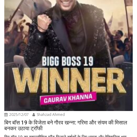
2025/12/07
Shahzad Ahmed
बिग बॉस 19 के विजेता बने गौरव खन्ना: गरिमा और संयम की मिसाल
बनकर उठाया ट्रॉफी
बिग बॉस 19 का बहुप्रतीक्षित ग्रैंड फिनाले दर्शकों के लिए भावुक और ऐतिहासिक क्षण