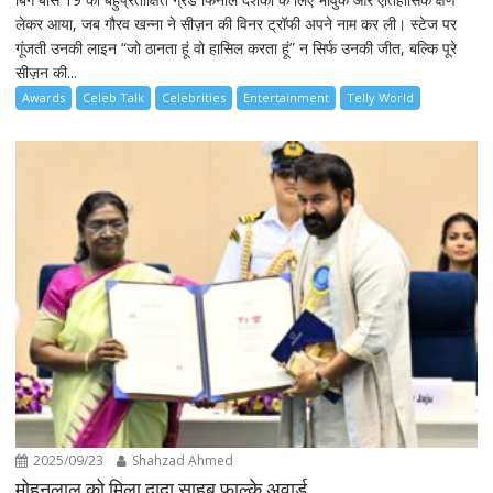
लेकर आया, जब गौरव खन्ना ने सीज़न की विनर ट्रॉफी अपने नाम कर ली। स्टेज पर
गूंजती उनकी लाइन “जो ठानता हूं वो हासिल करता हूं” न सिर्फ उनकी जीत, बल्कि पूरे
सीज़न की...
Awards
Celeb Talk
Celebrities
Entertainment
Telly World
2025/09/23
Shahzad Ahmed
मोहनलाल को मिला दादा साहब फाल्के अवार्ड