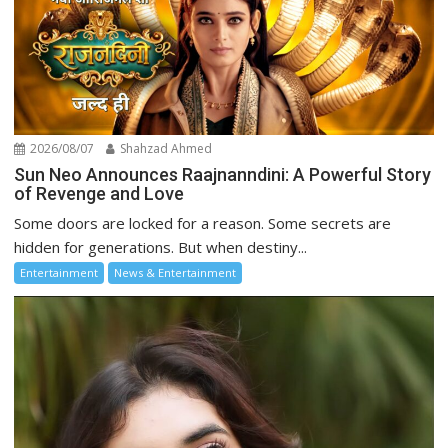
2026/08/07
Shahzad Ahmed
Sun Neo Announces Raajnanndini: A Powerful Story
of Revenge and Love
Some doors are locked for a reason. Some secrets are
hidden for generations. But when destiny...
Entertainment
News & Entertainment