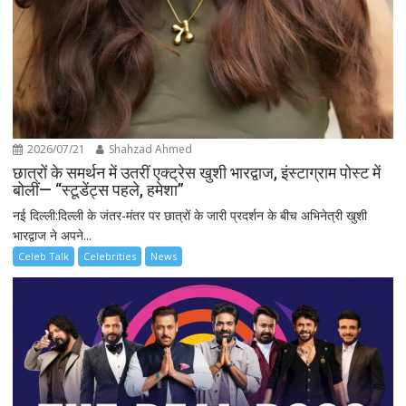
2026/07/21
Shahzad Ahmed
छात्रों के समर्थन में उतरीं एक्ट्रेस खुशी भारद्वाज, इंस्टाग्राम पोस्ट में
बोलीं— “स्टूडेंट्स पहले, हमेशा”
नई दिल्ली:दिल्ली के जंतर-मंतर पर छात्रों के जारी प्रदर्शन के बीच अभिनेत्री खुशी
भारद्वाज ने अपने...
Celeb Talk
Celebrities
News