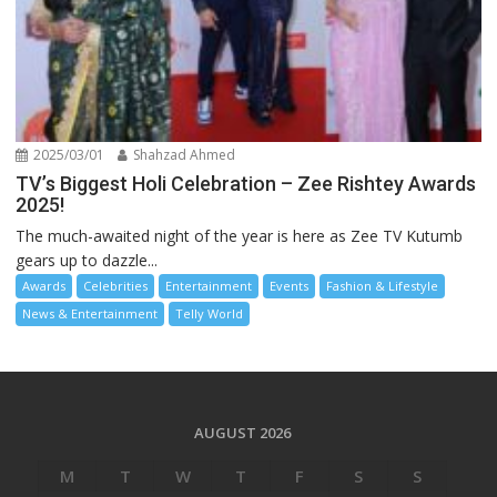
2025/03/01
Shahzad Ahmed
TV’s Biggest Holi Celebration – Zee Rishtey Awards
2025!
The much-awaited night of the year is here as Zee TV Kutumb
gears up to dazzle...
Awards
Celebrities
Entertainment
Events
Fashion & Lifestyle
News & Entertainment
Telly World
AUGUST 2026
M
T
W
T
F
S
S