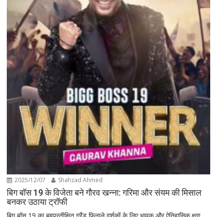
2025/12/07
Shahzad Ahmed
बिग बॉस 19 के विजेता बने गौरव खन्ना: गरिमा और संयम की मिसाल
बनकर उठाया ट्रॉफी
बिग बॉस 19 का बहुप्रतीक्षित ग्रैंड फिनाले दर्शकों के लिए भावुक और ऐतिहासिक क्षण