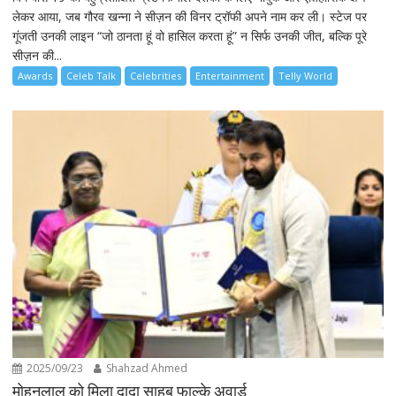
लेकर आया, जब गौरव खन्ना ने सीज़न की विनर ट्रॉफी अपने नाम कर ली। स्टेज पर
गूंजती उनकी लाइन “जो ठानता हूं वो हासिल करता हूं” न सिर्फ उनकी जीत, बल्कि पूरे
सीज़न की...
Awards
Celeb Talk
Celebrities
Entertainment
Telly World
2025/09/23
Shahzad Ahmed
मोहनलाल को मिला दादा साहब फाल्के अवार्ड