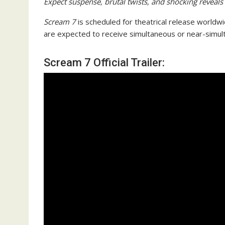
Expect suspense, brutal twists, and shocking reveals
Scream 7
is scheduled for theatrical release worldw
are expected to receive simultaneous or near-simul
Scream 7 Official Trailer: