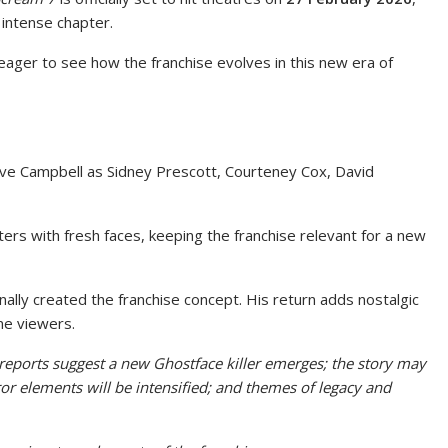
 intense chapter.
 eager to see how the franchise evolves in this new era of
ve Campbell
as Sidney Prescott,
Courteney Cox,
David
ers with fresh faces, keeping the franchise relevant for a new
inally created the franchise concept. His return adds nostalgic
me viewers.
 reports suggest a
new Ghostface killer emerges; t
he story may
or elements will be intensified; and t
hemes of legacy and