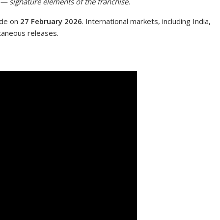
 — signature elements of the franchise.
ide on
27 February 2026
. International markets, including India,
taneous releases.