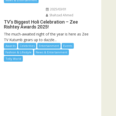
News & Entertainment
2025/03/01
Shahzad Ahmed
TV’s Biggest Holi Celebration – Zee
Rishtey Awards 2025!
The much-awaited night of the year is here as Zee
TV Kutumb gears up to dazzle...
Awards
Celebrities
Entertainment
Events
Fashion & Lifestyle
News & Entertainment
Telly World