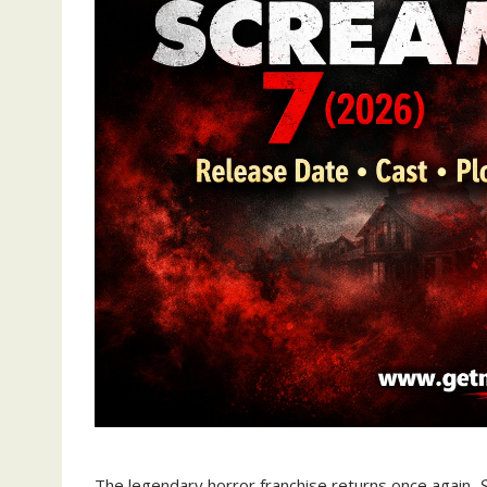
The legendary horror franchise returns once again.
S