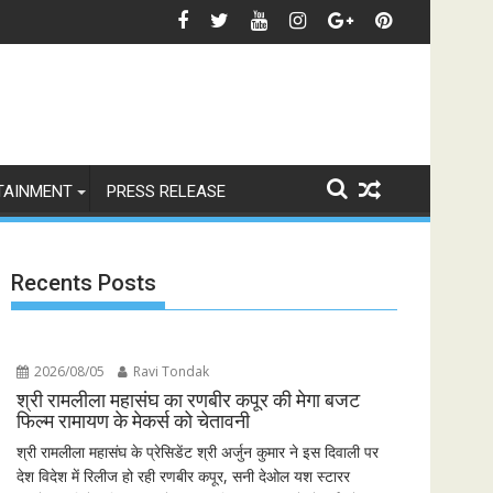
 बिग्ग रियलिटी' कॉफी टेबल बुक
हराकर जीता फीफा विश्व कप 2026 का खिताब, लैमिन यामाल के दौर की हुई शुरुआत
भारत से विश्व तक 'रामायणम्' की भव्
TAINMENT
PRESS RELEASE
Recents Posts
2026/08/05
Ravi Tondak
श्री रामलीला महासंघ का रणबीर कपूर की मेगा बजट
फिल्म रामायण के मेकर्स को चेतावनी
श्री रामलीला महासंघ के प्रेसिडेंट श्री अर्जुन कुमार ने इस दिवाली पर
देश विदेश में रिलीज हो रही रणबीर कपूर, सनी देओल यश स्टारर