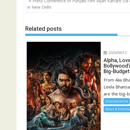
Press Conference of Punjabi Film Viyah Kartare Da 
navigation
in New Delhi
Related posts
2026/06/12
Alpha, Lo
Bollywood’
Big-Budget
From Alia Bha
Leela Bhansa
are the big-b
Entertainment
News & Entert