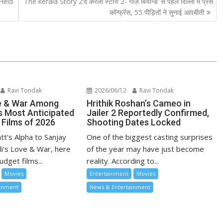
Held
The kerala Story 2‘द केरला स्टोरी 2- गोज़ बियॉन्ड’ से पहले दिल्ली में प्रेस
कॉन्फ्रेंस, 55 पीड़ितों ने सुनाई आपबीती
Ravi Tondak
2026/06/12
Ravi Tondak
ve & War Among
Hrithik Roshan’s Cameo in
s Most Anticipated
Jailer 2 Reportedly Confirmed,
 Films of 2026
Shooting Dates Locked
tt's Alpha to Sanjay
One of the biggest casting surprises
li's Love & War, here
of the year may have just become
udget films...
reality. According to...
Movies
Entertainment
Movies
ainment
News & Entertainment