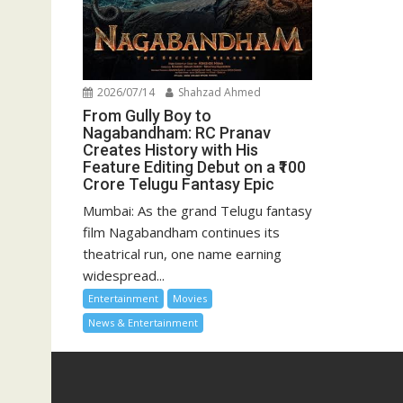
2026/07/14
Shahzad Ahmed
From Gully Boy to
Nagabandham: RC Pranav
Creates History with His
Feature Editing Debut on a ₹100
Crore Telugu Fantasy Epic
Mumbai: As the grand Telugu fantasy
film Nagabandham continues its
theatrical run, one name earning
widespread...
Entertainment
Movies
News & Entertainment