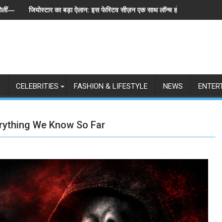
मेशा"
बड़ा ऐलान: इस फेस्टिव सीज़न एक साथ लॉन्च होंगे बिग बॉस के 6 संस्करण, पेश हुई 'इंडियाज़
स्पेन ने अर्जेंटीना को 
L
CELEBRITIES
FASHION & LIFESTYLE
NEWS
ENTER
erything We Know So Far