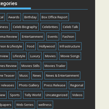
tegories
cal
Awards
Birthday
Box Office Report
iness
Celeb Biography
Celebrities
Celeb Talk
ema Review
Entertainment
Events
Fashion
hion & Lifestyle
Food
Hollywood
Infrastructure
erview
Lifestyle
Luxury
Movies
Movie Songs
ies Review
Movies Stills
Movies Trailer
ie Teaser
Music
News
News & Entertainment
 releases
Photo Gallery
Press Release
Regional
iew
Sports
Telly World
Uncategorized
Videos
lpapers
Web-Series
wellness