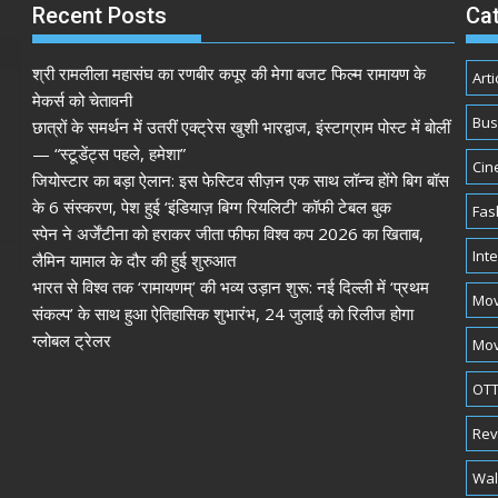
Recent Posts
Ca
श्री रामलीला महासंघ का रणबीर कपूर की मेगा बजट फिल्म रामायण के
Arti
मेकर्स को चेतावनी
Bus
छात्रों के समर्थन में उतरीं एक्ट्रेस खुशी भारद्वाज, इंस्टाग्राम पोस्ट में बोलीं
— “स्टूडेंट्स पहले, हमेशा”
Cin
जियोस्टार का बड़ा ऐलान: इस फेस्टिव सीज़न एक साथ लॉन्च होंगे बिग बॉस
के 6 संस्करण, पेश हुई ‘इंडियाज़ बिग्ग रियलिटी’ कॉफी टेबल बुक
Fas
स्पेन ने अर्जेंटीना को हराकर जीता फीफा विश्व कप 2026 का खिताब,
Int
लैमिन यामाल के दौर की हुई शुरुआत
भारत से विश्व तक ‘रामायणम्’ की भव्य उड़ान शुरू: नई दिल्ली में ‘प्रथम
Mov
संकल्प’ के साथ हुआ ऐतिहासिक शुभारंभ, 24 जुलाई को रिलीज होगा
ग्लोबल ट्रेलर
Mov
OTT
Rev
Wal