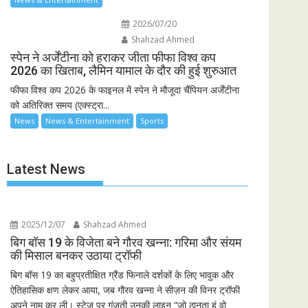
2026/07/20
Shahzad Ahmed
स्पेन ने अर्जेंटीना को हराकर जीता फीफा विश्व कप
2026 का खिताब, लैमिन यामाल के दौर की हुई शुरुआत
फीफा विश्व कप 2026 के फाइनल में स्पेन ने मौजूदा चैंपियन अर्जेंटीना
को अतिरिक्त समय (एक्स्ट्रा...
News
News & Entertainment
Sports
Latest News
2025/12/07
Shahzad Ahmed
बिग बॉस 19 के विजेता बने गौरव खन्ना: गरिमा और संयम
की मिसाल बनकर उठाया ट्रॉफी
बिग बॉस 19 का बहुप्रतीक्षित ग्रैंड फिनाले दर्शकों के लिए भावुक और
ऐतिहासिक क्षण लेकर आया, जब गौरव खन्ना ने सीज़न की विनर ट्रॉफी
अपने नाम कर ली। स्टेज पर गूंजती उनकी लाइन “जो ठानता हूं वो