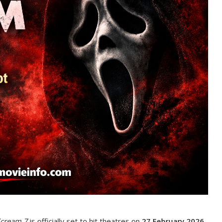
cream 7
is officially set to hit theatres on
27 February 2026
,