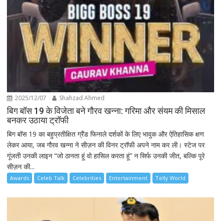
2025/12/07
Shahzad Ahmed
बिग बॉस 19 के विजेता बने गौरव खन्ना: गरिमा और संयम की मिसाल
बनकर उठाया ट्रॉफी
बिग बॉस 19 का बहुप्रतीक्षित ग्रैंड फिनाले दर्शकों के लिए भावुक और ऐतिहासिक क्षण
लेकर आया, जब गौरव खन्ना ने सीज़न की विनर ट्रॉफी अपने नाम कर ली। स्टेज पर
गूंजती उनकी लाइन “जो ठानता हूं वो हासिल करता हूं” न सिर्फ उनकी जीत, बल्कि पूरे
सीज़न की...
Awards
Celeb Talk
Celebrities
Entertainment
Telly World