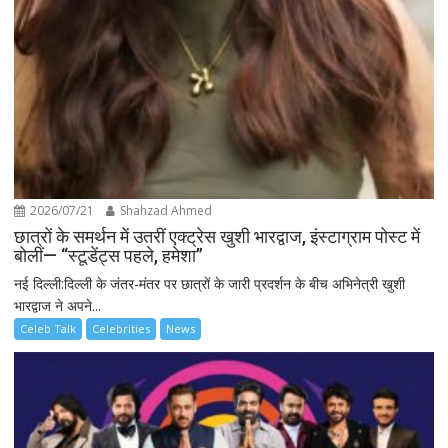
2026/07/21
Shahzad Ahmed
छात्रों के समर्थन में उतरीं एक्ट्रेस खुशी भारद्वाज, इंस्टाग्राम पोस्ट में
बोलीं— “स्टूडेंट्स पहले, हमेशा”
नई दिल्ली:दिल्ली के जंतर-मंतर पर छात्रों के जारी प्रदर्शन के बीच अभिनेत्री खुशी
भारद्वाज ने अपने...
Celeb Talk
Celebrities
News