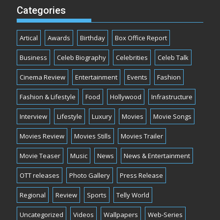
Categories
Artical
Awards
Birthday
Box Office Report
Business
Celeb Biography
Celebrities
Celeb Talk
Cinema Review
Entertainment
Events
Fashion
Fashion & Lifestyle
Food
Hollywood
Infrastructure
Interview
Lifestyle
Luxury
Movies
Movie Songs
Movies Review
Movies Stills
Movies Trailer
Movie Teaser
Music
News
News & Entertainment
OTT releases
Photo Gallery
Press Release
Regional
Review
Sports
Telly World
Uncategorized
Videos
Wallpapers
Web-Series