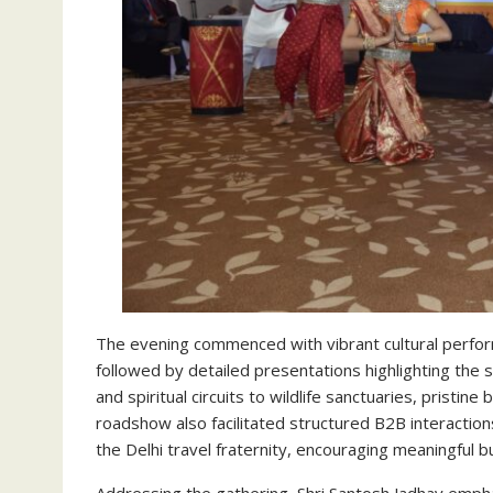
The evening commenced with vibrant cultural perform
followed by detailed presentations highlighting the 
and spiritual circuits to wildlife sanctuaries, pristi
roadshow also facilitated structured B2B interact
the Delhi travel fraternity, encouraging meaningful 
Addressing the gathering, Shri Santosh Jadhav emph