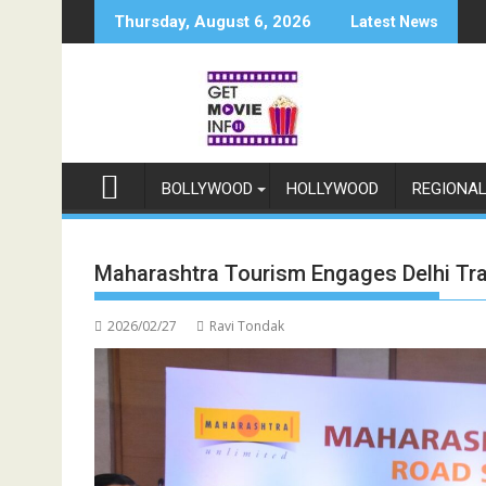
Skip
Thursday, August 6, 2026
Latest News
to
content
BOLLYWOOD
HOLLYWOOD
REGIONA
Maharashtra Tourism Engages Delhi Tra
2026/02/27
Ravi Tondak