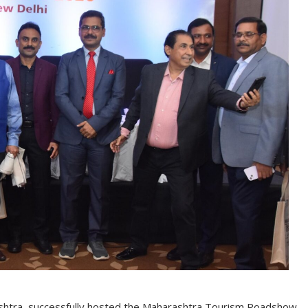
shtra,
successfully hosted the Maharashtra Tourism Roadshow