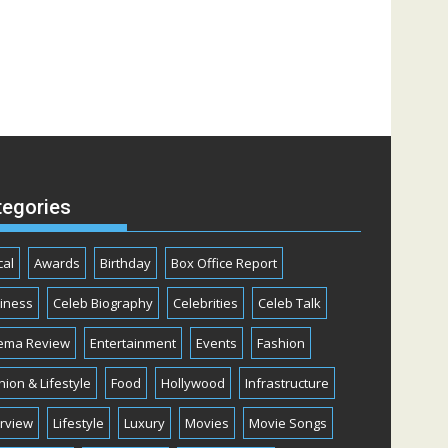
tegories
cal
Awards
Birthday
Box Office Report
iness
Celeb Biography
Celebrities
Celeb Talk
ema Review
Entertainment
Events
Fashion
hion & Lifestyle
Food
Hollywood
Infrastructure
erview
Lifestyle
Luxury
Movies
Movie Songs