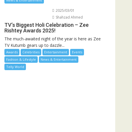
News & Entertainment
2025/03/01
Shahzad Ahmed
TV’s Biggest Holi Celebration – Zee
Rishtey Awards 2025!
The much-awaited night of the year is here as Zee
TV Kutumb gears up to dazzle...
Awards
Celebrities
Entertainment
Events
Fashion & Lifestyle
News & Entertainment
Telly World