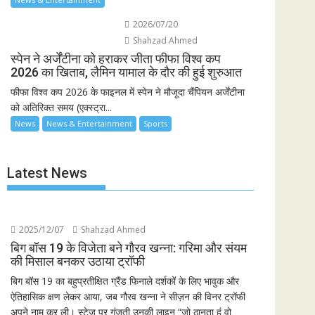
2026/07/20
Shahzad Ahmed
स्पेन ने अर्जेंटीना को हराकर जीता फीफा विश्व कप
2026 का खिताब, लैमिन यामाल के दौर की हुई शुरुआत
फीफा विश्व कप 2026 के फाइनल में स्पेन ने मौजूदा चैंपियन अर्जेंटीना
को अतिरिक्त समय (एक्स्ट्रा...
News
News & Entertainment
Sports
Latest News
2025/12/07
Shahzad Ahmed
बिग बॉस 19 के विजेता बने गौरव खन्ना: गरिमा और संयम
की मिसाल बनकर उठाया ट्रॉफी
बिग बॉस 19 का बहुप्रतीक्षित ग्रैंड फिनाले दर्शकों के लिए भावुक और
ऐतिहासिक क्षण लेकर आया, जब गौरव खन्ना ने सीज़न की विनर ट्रॉफी
अपने नाम कर ली। स्टेज पर गूंजती उनकी लाइन “जो ठानता हूं वो