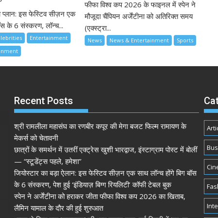
फीफा विश्व कप 2026 के फाइनल में स्पेन ने
ा प्लान: इस फेस्टिव सीज़न एक
मौजूदा चैंपियन अर्जेंटीना को अतिरिक्त समय
स के 6 संस्करण, लॉन्च...
(एक्स्ट्रा...
lebrities
Entertainment
News
News & Entertainment
Sports
ainment
Recent Posts
Ca
श्री रामलीला महासंघ का रणबीर कपूर की मेगा बजट फिल्म रामायण के
Arti
मेकर्स को चेतावनी
Bus
छात्रों के समर्थन में उतरीं एक्ट्रेस खुशी भारद्वाज, इंस्टाग्राम पोस्ट में बोलीं
— “स्टूडेंट्स पहले, हमेशा”
Cin
जियोस्टार का बड़ा ऐलान: इस फेस्टिव सीज़न एक साथ लॉन्च होंगे बिग बॉस
के 6 संस्करण, पेश हुई ‘इंडियाज़ बिग्ग रियलिटी’ कॉफी टेबल बुक
Fas
स्पेन ने अर्जेंटीना को हराकर जीता फीफा विश्व कप 2026 का खिताब,
Int
लैमिन यामाल के दौर की हुई शुरुआत