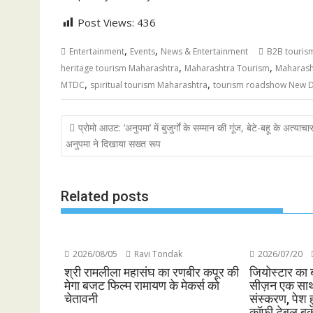
Post Views:
436
,
,
Entertainment
Events
News & Entertainment
B2B touris
,
,
heritage tourism Maharashtra
Maharashtra Tourism
Maharash
,
,
MTDC
spiritual tourism Maharashtra
tourism roadshow New D
Post
प्रोमो आउट: ‘अनुपमा’ में बुजुर्गों के सम्मान की गूंज, बेटे-बहू के अत्याचा
navigation
अनुपमा ने दिखाया सख्त रूप
Related posts
2026/08/05
Ravi Tondak
2026/07/20
श्री रामलीला महासंघ का रणबीर कपूर की
जियोस्टार का 
मेगा बजट फिल्म रामायण के मेकर्स को
सीज़न एक साथ 
चेतावनी
संस्करण, पेश ह
कॉफी टेबल बु