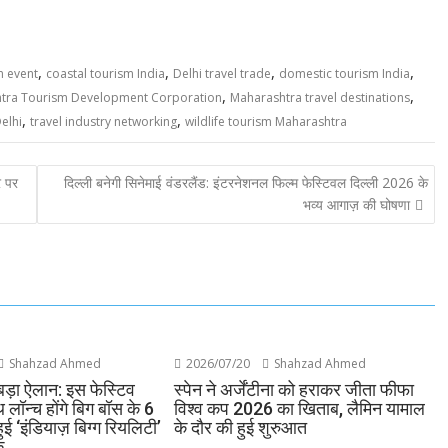
,
,
,
,
m event
coastal tourism India
Delhi travel trade
domestic tourism India
,
,
tra Tourism Development Corporation
Maharashtra travel destinations
,
,
elhi
travel industry networking
wildlife tourism Maharashtra
र पर
दिल्ली बनेगी सिनेमाई वंडरलैंड: इंटरनेशनल फिल्म फेस्टिवल दिल्ली 2026 के
भव्य आगाज़ की घोषणा
Shahzad Ahmed
2026/07/20
Shahzad Ahmed
बड़ा ऐलान: इस फेस्टिव
स्पेन ने अर्जेंटीना को हराकर जीता फीफा
लॉन्च होंगे बिग बॉस के 6
विश्व कप 2026 का खिताब, लैमिन यामाल
ुई ‘इंडियाज़ बिग्ग रियलिटी’
के दौर की हुई शुरुआत
क