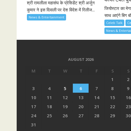
श्री रामलीला महासंघ के प्रेसिडेंट श्री अर्जुन
जियोस्टार का मेग
कुमार ने इस दिवाली पर देश विदेश में रिलीज...
साथ आएंगे बिग बॉ
News & Entertainment
Celeb Talk
Ce
News & Entert
AUGUST 2026
M
T
W
T
F
S
S
1
2
3
4
5
6
7
8
9
10
11
12
13
14
15
16
17
18
19
20
21
22
23
24
25
26
27
28
29
30
31