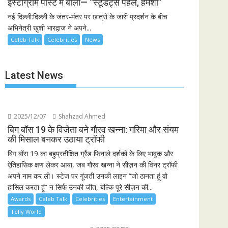
इंस्टाग्राम पोस्ट में बोलीं— “स्टूडेंट्स पहले, हमेशा”
नई दिल्ली:दिल्ली के जंतर-मंतर पर छात्रों के जारी प्रदर्शन के बीच
अभिनेत्री खुशी भारद्वाज ने अपने...
Celeb Talk
Celebrities
News
Latest News
2025/12/07
Shahzad Ahmed
बिग बॉस 19 के विजेता बने गौरव खन्ना: गरिमा और संयम
की मिसाल बनकर उठाया ट्रॉफी
बिग बॉस 19 का बहुप्रतीक्षित ग्रैंड फिनाले दर्शकों के लिए भावुक और
ऐतिहासिक क्षण लेकर आया, जब गौरव खन्ना ने सीज़न की विनर ट्रॉफी
अपने नाम कर ली। स्टेज पर गूंजती उनकी लाइन “जो ठानता हूं वो
हासिल करता हूं” न सिर्फ उनकी जीत, बल्कि पूरे सीज़न की...
Awards
Celeb Talk
Celebrities
Entertainment
Telly World