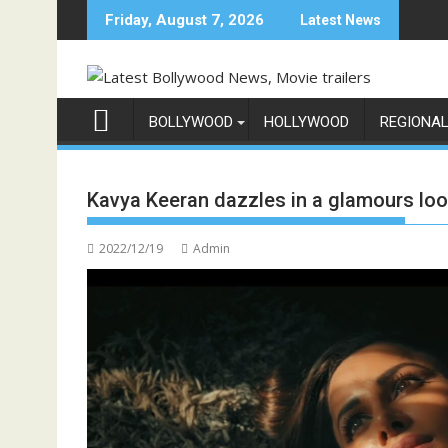
Skip
Friday, August 7, 2026
Latest News
to
content
BOLLYWOOD
HOLLYWOOD
REGIONA
Kavya Keeran dazzles in a glamours lo
2022/12/19
Admin