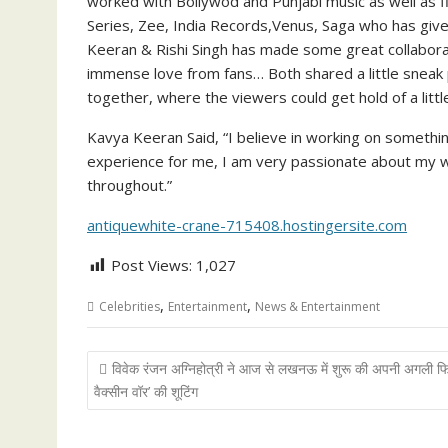
worked with Bollywod and Punjabi music as well as f
Series, Zee, India Records,Venus, Saga who has giv
Keeran & Rishi Singh has made some great collabora
immense love from fans… Both shared a little sneak 
together, where the viewers could get hold of a litt
Kavya Keeran Said, “I believe in working on somethi
experience for me, I am very passionate about my 
throughout.”
antiquewhite-crane-715408.hostingersite.com
Post Views:
1,027
,
,
Celebrities
Entertainment
News & Entertainment
Post
विवेक रंजन अग्निहोत्री ने आज से लखनऊ में शुरू की अपनी अगली फि
navigation
वैक्सीन वॉर’ की शूटिंग