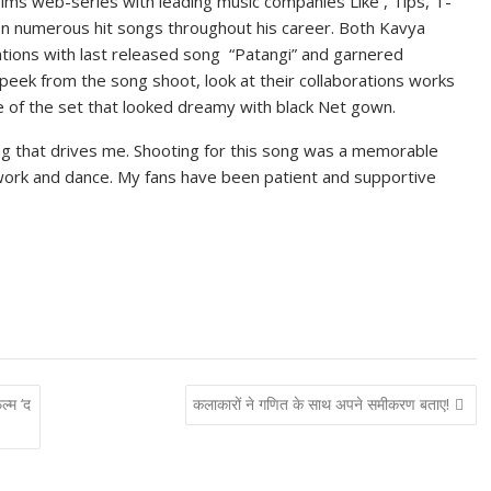
ilms web-series with leading music companies Like , Tips, T-
en numerous hit songs throughout his career. Both Kavya
tions with last released song “Patangi” and garnered
peek from the song shoot, look at their collaborations works
le of the set that looked dreamy with black Net gown.
ng that drives me. Shooting for this song was a memorable
work and dance. My fans have been patient and supportive
ल्म ‘द
कलाकारों ने गणित के साथ अपने समीकरण बताए!