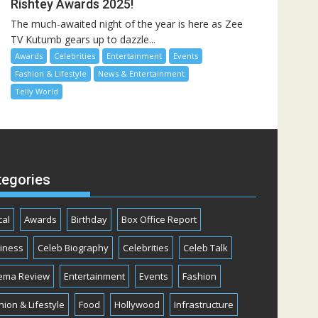
Rishtey Awards 2025!
The much-awaited night of the year is here as Zee
TV Kutumb gears up to dazzle...
Awards
Celebrities
Entertainment
Events
Fashion & Lifestyle
News & Entertainment
Telly World
tegories
cal
Awards
Birthday
Box Office Report
iness
Celeb Biography
Celebrities
Celeb Talk
ema Review
Entertainment
Events
Fashion
hion & Lifestyle
Food
Hollywood
Infrastructure