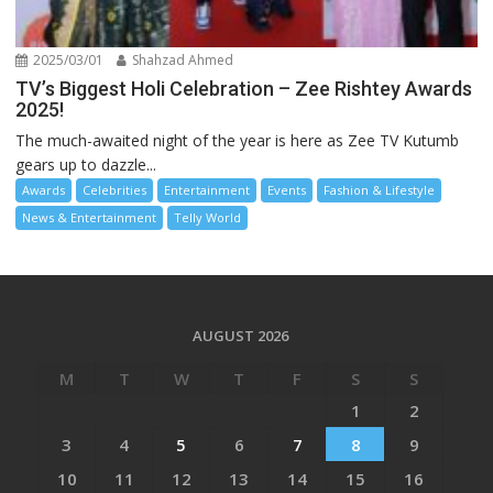
2025/03/01
Shahzad Ahmed
TV’s Biggest Holi Celebration – Zee Rishtey Awards
2025!
The much-awaited night of the year is here as Zee TV Kutumb
gears up to dazzle...
Awards
Celebrities
Entertainment
Events
Fashion & Lifestyle
News & Entertainment
Telly World
AUGUST 2026
M
T
W
T
F
S
S
1
2
3
4
5
6
7
8
9
10
11
12
13
14
15
16