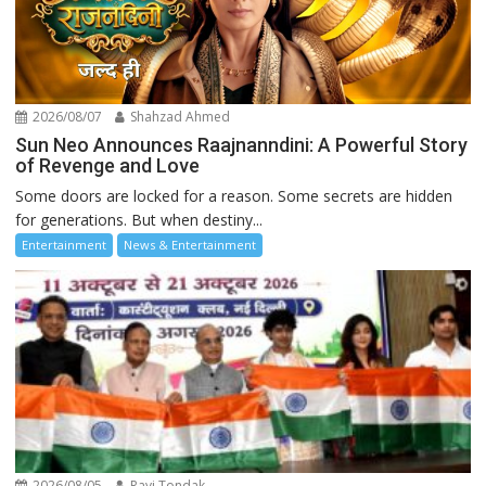
2026/08/07
Shahzad Ahmed
Sun Neo Announces Raajnanndini: A Powerful Story
of Revenge and Love
Some doors are locked for a reason. Some secrets are hidden
for generations. But when destiny...
Entertainment
News & Entertainment
2026/08/05
Ravi Tondak