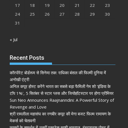
17
18
19
20
21
22
23
24
25
26
27
28
29
30
31
« Jul
Recent Posts
कॉरपोरेट बोर्डरूम से सिनेमा तक: राधिका बंसल की फिल्मी दुनिया में
अनोखी एंट्री
अनिल कपूर होस्ट करेंगे भारत का सबसे बड़ा फैमिली गेम शो ‘इंडिया के
टॉप 1%’, 5 सितंबर से स्टार प्लस और जियोहॉटस्टार पर होगा प्रीमियर
Sun Neo Announces Raajnanndini: A Powerful Story of
Revenge and Love
श्री रामलीला महासंघ का रणबीर कपूर की मेगा बजट फिल्म रामायण के
मेकर्स को चेतावनी
छात्रों के समर्थन में उतरीं एक्ट्रेस खुशी भारद्वाज, इंस्टाग्राम पोस्ट में