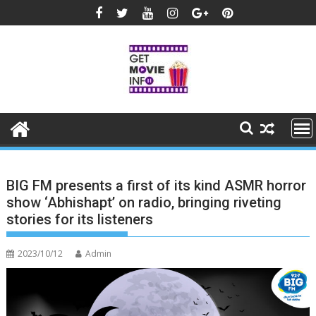
Skip
to
content
BIG FM presents a first of its kind ASMR horror
show ‘Abhishapt’ on radio, bringing riveting
stories for its listeners
2023/10/12
Admin