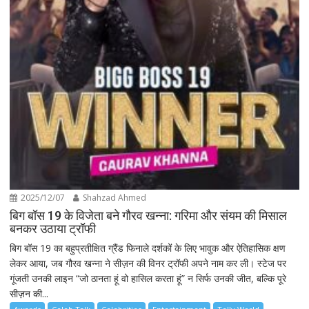
2025/12/07
Shahzad Ahmed
बिग बॉस 19 के विजेता बने गौरव खन्ना: गरिमा और संयम की मिसाल
बनकर उठाया ट्रॉफी
बिग बॉस 19 का बहुप्रतीक्षित ग्रैंड फिनाले दर्शकों के लिए भावुक और ऐतिहासिक क्षण
लेकर आया, जब गौरव खन्ना ने सीज़न की विनर ट्रॉफी अपने नाम कर ली। स्टेज पर
गूंजती उनकी लाइन “जो ठानता हूं वो हासिल करता हूं” न सिर्फ उनकी जीत, बल्कि पूरे
सीज़न की...