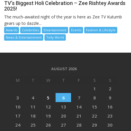
TV’s Biggest Holi Celebration – Zee Rishtey Awards
2025!
The much-awaited night of the year is here as Zee TV Kutumb
gears up to dazzle...
Awards
Celebrities
Entertainment
Events
Fashion & Lifestyle
News & Entertainment
Telly World
AUGUST 2026
M
T
W
T
F
S
S
1
2
3
4
5
6
7
8
9
10
11
12
13
14
15
16
17
18
19
20
21
22
23
24
25
26
27
28
29
30