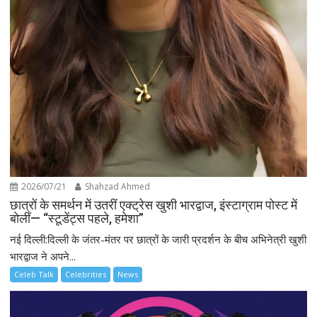
2026/07/21
Shahzad Ahmed
छात्रों के समर्थन में उतरीं एक्ट्रेस खुशी भारद्वाज, इंस्टाग्राम पोस्ट में
बोलीं— “स्टूडेंट्स पहले, हमेशा”
नई दिल्ली:दिल्ली के जंतर-मंतर पर छात्रों के जारी प्रदर्शन के बीच अभिनेत्री खुशी
भारद्वाज ने अपने...
Celeb Talk
Celebrities
News