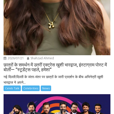
2026/07/21
Shahzad Ahmed
छात्रों के समर्थन में उतरीं एक्ट्रेस खुशी भारद्वाज, इंस्टाग्राम पोस्ट में
बोलीं— “स्टूडेंट्स पहले, हमेशा”
नई दिल्ली:दिल्ली के जंतर-मंतर पर छात्रों के जारी प्रदर्शन के बीच अभिनेत्री खुशी
भारद्वाज ने अपने...
Celeb Talk
Celebrities
News