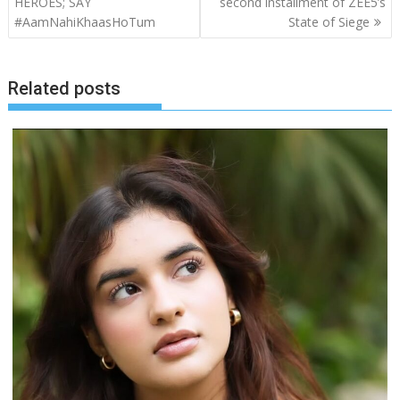
HEROES; SAY
second installment of ZEE5’s
#AamNahiKhaasHoTum
State of Siege
Related posts