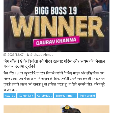
2025/12/07
Shahzad Ahmed
बिग बॉस 19 के विजेता बने गौरव खन्ना: गरिमा और संयम की मिसाल
बनकर उठाया ट्रॉफी
बिग बॉस 19 का बहुप्रतीक्षित ग्रैंड फिनाले दर्शकों के लिए भावुक और ऐतिहासिक क्षण
लेकर आया, जब गौरव खन्ना ने सीज़न की विनर ट्रॉफी अपने नाम कर ली। स्टेज पर
गूंजती उनकी लाइन “जो ठानता हूं वो हासिल करता हूं” न सिर्फ उनकी जीत, बल्कि पूरे
सीज़न की...
Awards
Celeb Talk
Celebrities
Entertainment
Telly World