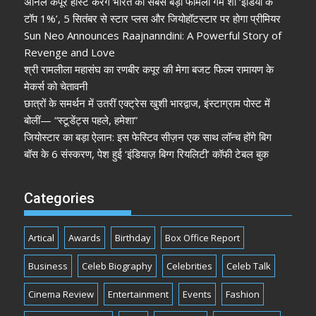
अनिल कपूर होस्ट करेंगे भारत का सबसे बड़ा फैमिली गेम शो ‘इंडिया के
टॉप 1%’, 5 सितंबर से स्टार प्लस और जियोहॉटस्टार पर होगा प्रीमियर
Sun Neo Announces Raajnanndini: A Powerful Story of
Revenge and Love
श्री रामलीला महासंघ का रणबीर कपूर की मेगा बजट फिल्म रामायण के
मेकर्स को चेतावनी
छात्रों के समर्थन में उतरीं एक्ट्रेस खुशी भारद्वाज, इंस्टाग्राम पोस्ट में
बोलीं— “स्टूडेंट्स पहले, हमेशा”
जियोस्टार का बड़ा ऐलान: इस फेस्टिव सीज़न एक साथ लॉन्च होंगे बिग
बॉस के 6 संस्करण, पेश हुई ‘इंडियाज़ बिग्ग रियलिटी’ कॉफी टेबल बुक
Categories
Artical
Awards
Birthday
Box Office Report
Business
Celeb Biography
Celebrities
Celeb Talk
Cinema Review
Entertainment
Events
Fashion