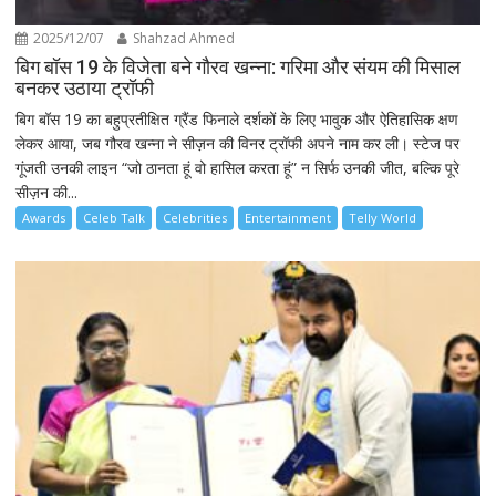
2025/12/07
Shahzad Ahmed
बिग बॉस 19 के विजेता बने गौरव खन्ना: गरिमा और संयम की मिसाल
बनकर उठाया ट्रॉफी
बिग बॉस 19 का बहुप्रतीक्षित ग्रैंड फिनाले दर्शकों के लिए भावुक और ऐतिहासिक क्षण
लेकर आया, जब गौरव खन्ना ने सीज़न की विनर ट्रॉफी अपने नाम कर ली। स्टेज पर
गूंजती उनकी लाइन “जो ठानता हूं वो हासिल करता हूं” न सिर्फ उनकी जीत, बल्कि पूरे
सीज़न की...
Awards
Celeb Talk
Celebrities
Entertainment
Telly World