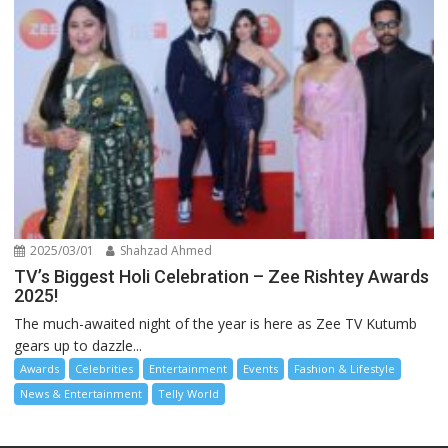
2025/03/01
Shahzad Ahmed
TV’s Biggest Holi Celebration – Zee Rishtey Awards
2025!
The much-awaited night of the year is here as Zee TV Kutumb
gears up to dazzle...
Awards
Celebrities
Entertainment
Events
Fashion & Lifestyle
News & Entertainment
Telly World