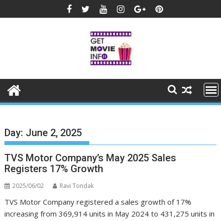
Skip
to
content
Day:
June 2, 2025
TVS Motor Company’s May 2025 Sales
Registers 17% Growth
2025/06/02
Ravi Tondak
TVS Motor Company registered a sales growth of 17%
increasing from 369,914 units in May 2024 to 431,275 units in