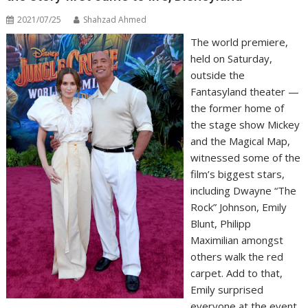
2021/07/25
Shahzad Ahmed
The world premiere,
held on Saturday,
outside the
Fantasyland theater —
the former home of
the stage show Mickey
and the Magical Map,
witnessed some of the
film’s biggest stars,
including Dwayne “The
Rock” Johnson, Emily
Blunt, Philipp
Maximilian amongst
others walk the red
carpet. Add to that,
Emily surprised
everyone at the event