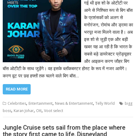
गई थी इस शो के ओटीटी पर
आने से निश्चित रूप से बिग बॉस
के प्रशंसकों को अलग से
मनोरंजन, रोमांच और ड्रामा का
भरपूर मजा मिलने वाला है। अब
इस शो से जुड़ी एक और बड़ी
खबर यह आ रही है कि भारत के
सबसे बड़े डायरेक्‍टर प्रोड्यूसर
और आइकन करण जौहर बिग
बॉस ओटीटी के साथ जुड़ेंगे। वह इसके ब्‍लॉकबस्‍टर होस्‍ट के रूप में नजर आयेंगे।
करण वूट पर छह हफ्तों तक चलने वाले बिग बॉस…
READ MORE
,
,
,
Celebrities
Entertainment
News & Entertainment
Telly World
bigg
,
,
,
boss
Karan Johar
Ott
Voot select
Jungle Cruise sets sail from the place where
the story first came to life, Disneyland