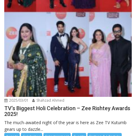
2025/03/01
Shahzad Ahmed
TV’s Biggest Holi Celebration – Zee Rishtey Awards
2025!
The much-awaited night of the year is here as Zee TV Kutumb
gears up to dazzle...