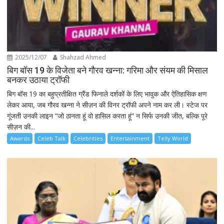
2025/12/07
Shahzad Ahmed
बिग बॉस 19 के विजेता बने गौरव खन्ना: गरिमा और संयम की मिसाल
बनकर उठाया ट्रॉफी
बिग बॉस 19 का बहुप्रतीक्षित ग्रैंड फिनाले दर्शकों के लिए भावुक और ऐतिहासिक क्षण
लेकर आया, जब गौरव खन्ना ने सीज़न की विनर ट्रॉफी अपने नाम कर ली। स्टेज पर
गूंजती उनकी लाइन “जो ठानता हूं वो हासिल करता हूं” न सिर्फ उनकी जीत, बल्कि पूरे
सीज़न की...
Awards
Celeb Talk
Celebrities
Entertainment
Telly World