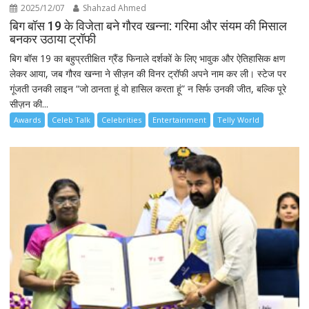
2025/12/07
Shahzad Ahmed
बिग बॉस 19 के विजेता बने गौरव खन्ना: गरिमा और संयम की मिसाल
बनकर उठाया ट्रॉफी
बिग बॉस 19 का बहुप्रतीक्षित ग्रैंड फिनाले दर्शकों के लिए भावुक और ऐतिहासिक क्षण
लेकर आया, जब गौरव खन्ना ने सीज़न की विनर ट्रॉफी अपने नाम कर ली। स्टेज पर
गूंजती उनकी लाइन “जो ठानता हूं वो हासिल करता हूं” न सिर्फ उनकी जीत, बल्कि पूरे
सीज़न की...
Awards
Celeb Talk
Celebrities
Entertainment
Telly World