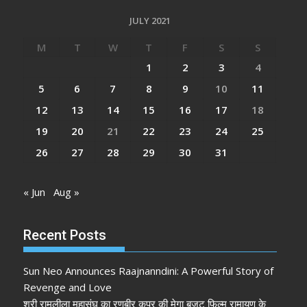
JULY 2021
M
T
W
T
F
S
S
1
2
3
4
5
6
7
8
9
10
11
12
13
14
15
16
17
18
19
20
21
22
23
24
25
26
27
28
29
30
31
« Jun
Aug »
Recent Posts
Sun Neo Announces Raajnanndini: A Powerful Story of
Revenge and Love
श्री रामलीला महासंघ का रणबीर कपूर की मेगा बजट फिल्म रामायण के