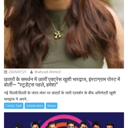
2026/07/21
Shahzad Ahmed
छात्रों के समर्थन में उतरीं एक्ट्रेस खुशी भारद्वाज, इंस्टाग्राम पोस्ट में
बोलीं— “स्टूडेंट्स पहले, हमेशा”
नई दिल्ली:दिल्ली के जंतर-मंतर पर छात्रों के जारी प्रदर्शन के बीच अभिनेत्री खुशी
भारद्वाज ने अपने...
Celeb Talk
Celebrities
News