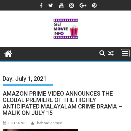
Skip
to
content
Day:
July 1, 2021
AMAZON PRIME VIDEO ANNOUNCES THE
GLOBAL PREMIERE OF THE HIGHLY
ANTICIPATED MALAYALAM CRIME DRAMA –
MALIK ON JULY 15
2021/07/01
Shahzad Ahmed