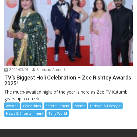
2025/03/01
Shahzad Ahmed
TV’s Biggest Holi Celebration – Zee Rishtey Awards
2025!
The much-awaited night of the year is here as Zee TV Kutumb
gears up to dazzle...
Awards
Celebrities
Entertainment
Events
Fashion & Lifestyle
News & Entertainment
Telly World