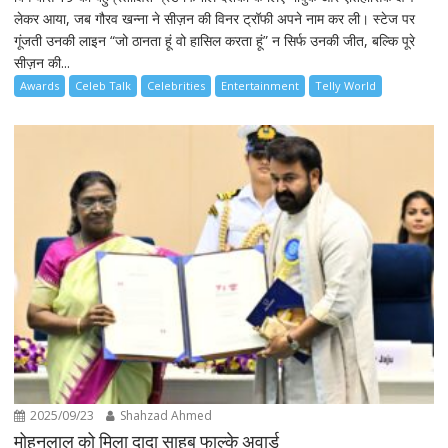
लेकर आया, जब गौरव खन्ना ने सीज़न की विनर ट्रॉफी अपने नाम कर ली। स्टेज पर
गूंजती उनकी लाइन “जो ठानता हूं वो हासिल करता हूं” न सिर्फ उनकी जीत, बल्कि पूरे
सीज़न की...
Awards
Celeb Talk
Celebrities
Entertainment
Telly World
2025/09/23
Shahzad Ahmed
मोहनलाल को मिला दादा साहब फाल्के अवार्ड