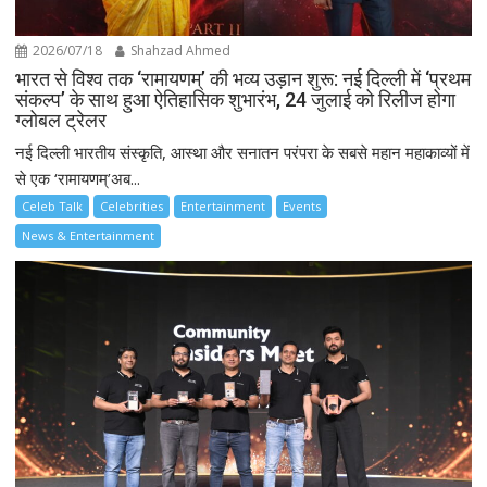
2026/07/18
Shahzad Ahmed
भारत से विश्व तक ‘रामायणम्’ की भव्य उड़ान शुरू: नई दिल्ली में ‘प्रथम
संकल्प’ के साथ हुआ ऐतिहासिक शुभारंभ, 24 जुलाई को रिलीज होगा
ग्लोबल ट्रेलर
नई दिल्ली भारतीय संस्कृति, आस्था और सनातन परंपरा के सबसे महान महाकाव्यों में
से एक ‘रामायणम्’अब...
Celeb Talk
Celebrities
Entertainment
Events
News & Entertainment