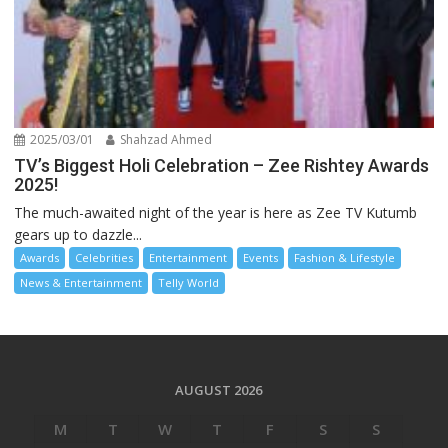
2025/03/01
Shahzad Ahmed
TV’s Biggest Holi Celebration – Zee Rishtey Awards
2025!
The much-awaited night of the year is here as Zee TV Kutumb
gears up to dazzle...
Awards
Celebrities
Entertainment
Events
Fashion & Lifestyle
News & Entertainment
Telly World
AUGUST 2026
M
T
W
T
F
S
S