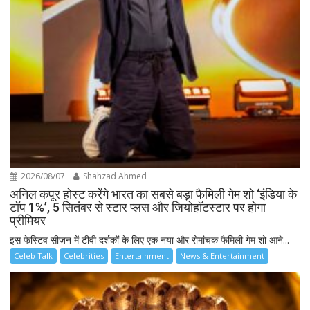
2026/08/07
Shahzad Ahmed
अनिल कपूर होस्ट करेंगे भारत का सबसे बड़ा फैमिली गेम शो ‘इंडिया के
टॉप 1%’, 5 सितंबर से स्टार प्लस और जियोहॉटस्टार पर होगा
प्रीमियर
इस फेस्टिव सीज़न में टीवी दर्शकों के लिए एक नया और रोमांचक फैमिली गेम शो आने...
Celeb Talk
Celebrities
Entertainment
News & Entertainment