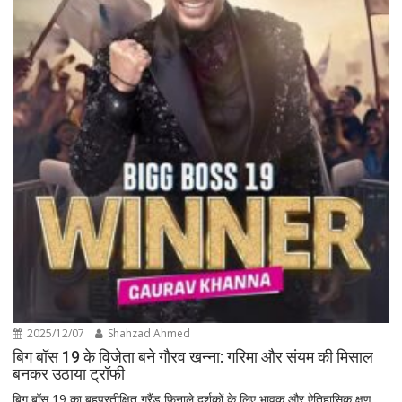
2025/12/07
Shahzad Ahmed
बिग बॉस 19 के विजेता बने गौरव खन्ना: गरिमा और संयम की मिसाल
बनकर उठाया ट्रॉफी
बिग बॉस 19 का बहुप्रतीक्षित ग्रैंड फिनाले दर्शकों के लिए भावुक और ऐतिहासिक क्षण