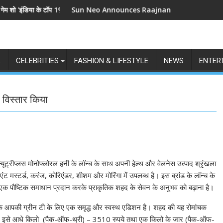
ा के टॉप 1%', 5 सितंबर से स्टार प्लस और जियोहॉटस्टार पर होगा प्रीमियर
Sun Neo Announces Raajnanndini: A Powerful Story o
L
CELEBRITIES
FASHION & LIFESTYLE
NEWS
ENTER
ा विस्तार किया
न्यूट्रीप्लस मोनोफ्लोरल हनी के लॉन्च के साथ अपनी हेल्थ और वेलनेस उत्पाद श्रृंखला
िएंट मस्टर्ड, करंज, कोरिएंडर, शीशम और मोरिंगा में उपलब्ध है। इस ब्रांड के लॉन्च के
 लिए एक पौष्टिक समाधान प्रदान करके प्राकृतिक शहद के सेवन के अनुभव को बढ़ाना है।
तक कि आपकी ग्रीन टी के लिए एक समृद्ध और स्वस्थ एडिशन है। शहद की यह रोमांचक
 इसे आधे किलो (पैक-ऑफ-थ्री) – 3510 रुपये तथा एक किलो के जार (पैक-ऑफ-