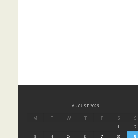
AUGUST 2026
M
T
W
T
F
S
S
1
2
3
4
5
6
7
8
9