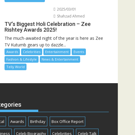
2025/03/01
Shahzad Ahmed
TV’s Biggest Holi Celebration – Zee
Rishtey Awards 2025!
The much-awaited night of the year is here as Zee
TV Kutumb gears up to dazzle...
Awards
Celebrities
Entertainment
Events
Fashion & Lifestyle
News & Entertainment
Telly World
tegories
cal
Awards
Birthday
Box Office Report
iness
Celeb Biography
Celebrities
Celeb Talk