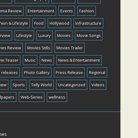
ema Review
Entertainment
Events
Fashion
hion & Lifestyle
Food
Hollywood
Infrastructure
erview
Lifestyle
Luxury
Movies
Movie Songs
ies Review
Movies Stills
Movies Trailer
ie Teaser
Music
News
News & Entertainment
 releases
Photo Gallery
Press Release
Regional
iew
Sports
Telly World
Uncategorized
Videos
lpapers
Web-Series
wellness
mes