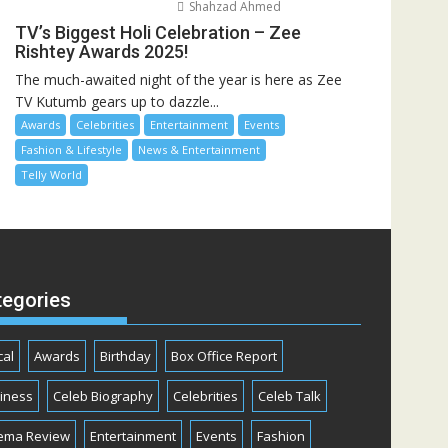
Shahzad Ahmed
TV’s Biggest Holi Celebration – Zee
Rishtey Awards 2025!
The much-awaited night of the year is here as Zee
TV Kutumb gears up to dazzle...
Awards
Celebrities
Entertainment
Events
Fashion & Lifestyle
News & Entertainment
Telly World
tegories
cal
Awards
Birthday
Box Office Report
iness
Celeb Biography
Celebrities
Celeb Talk
ema Review
Entertainment
Events
Fashion