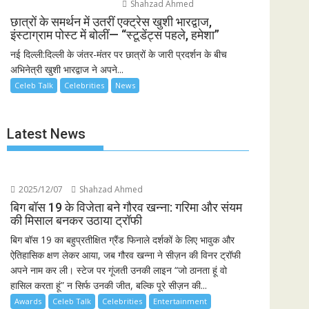
Shahzad Ahmed
छात्रों के समर्थन में उतरीं एक्ट्रेस खुशी भारद्वाज,
इंस्टाग्राम पोस्ट में बोलीं— “स्टूडेंट्स पहले, हमेशा”
नई दिल्ली:दिल्ली के जंतर-मंतर पर छात्रों के जारी प्रदर्शन के बीच
अभिनेत्री खुशी भारद्वाज ने अपने...
Celeb Talk
Celebrities
News
Latest News
2025/12/07
Shahzad Ahmed
बिग बॉस 19 के विजेता बने गौरव खन्ना: गरिमा और संयम
की मिसाल बनकर उठाया ट्रॉफी
बिग बॉस 19 का बहुप्रतीक्षित ग्रैंड फिनाले दर्शकों के लिए भावुक और
ऐतिहासिक क्षण लेकर आया, जब गौरव खन्ना ने सीज़न की विनर ट्रॉफी
अपने नाम कर ली। स्टेज पर गूंजती उनकी लाइन “जो ठानता हूं वो
हासिल करता हूं” न सिर्फ उनकी जीत, बल्कि पूरे सीज़न की...
Awards
Celeb Talk
Celebrities
Entertainment