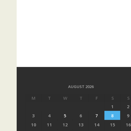
AUGUST 2026
M
T
W
T
F
S
S
1
2
3
4
5
6
7
8
9
10
11
12
13
14
15
16